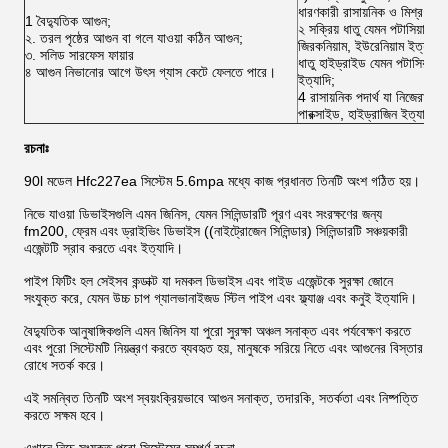
ধারণকারী রাসায়নিক ও মিশ্রণ;
1 বৈদ্যুতিক আগুন;
২ সক্রিয় ধাতু যেমন পটাসিয়াম, সো
২. তরল পৃষ্ঠের আগুন বা গলে যাওয়া কঠিন আগুন;
জিরকনিয়াম, ইউরেনিয়াম ইত্যাদি;
৩. সলিড সারফেস ফায়ার
ধাতু হাইড্রাইড যেমন পটাসিয়াম 
৪ আগুন নিভানোর আগে উৎস গ্যাস কেটে ফেলতে পারে।
ইত্যাদি;
4 রাসায়নিক পদার্থ যা নিজেরাই 
পারক্সাইড, হাইড্রাজিন ইত্যাদি।
রচনাঃ
90l মডেল Hfc227ea সিস্টেম 5.6mpa মধ্যে কাজ প্রধানত তিনটি অংশ গঠিত হয়।
নিভে যাওয়া ডিভাইসগুলি এমন জিনিস, যেমন সিলিন্ডারটি পূরণ এবং সংরক্ষণের জন্য
fm200, ফ্রেম এবং ড্রাইভিং ডিভাইস ((নাইট্রোজেন সিলিন্ডার) সিলিন্ডারটি সঞ্চয়কারী
এজেন্টটি স্রাব করতে এবং ইত্যাদি।
পাইপ ফিটিং হল সেইসব কন্ডাক্ট যা দমকল ডিভাইস এবং গাইড এজেন্টকে সুরক্ষা জোনে
সংযুক্ত করে, যেমন উচ্চ চাপ গ্যালভানাইজড স্টিল পাইপ এবং ফ্ল্যাঞ্জ এবং কনুই ইত্যাদি।
বৈদ্যুতিক আনুষাঙ্গিকগুলি এমন জিনিস যা পুরো সুরক্ষা অঞ্চল সনাক্ত এবং পর্যবেক্ষণ করতে
এবং পুরো সিস্টেমটি নিয়ন্ত্রণ করতে ব্যবহৃত হয়, মানুষকে সরিয়ে নিতে এবং আগুনের বিস্তার
রোধে সতর্ক করে।
এই সমন্বিত তিনটি অংশ স্বয়ংক্রিয়ভাবে আগুন সনাক্ত, তদারকি, সতর্কতা এবং নিষ্পত্তি
করতে সক্ষম হবে।
এখানে নিচে সংযুক্ত পুরো সিস্টেমের সম্পূর্ণ রচনা,