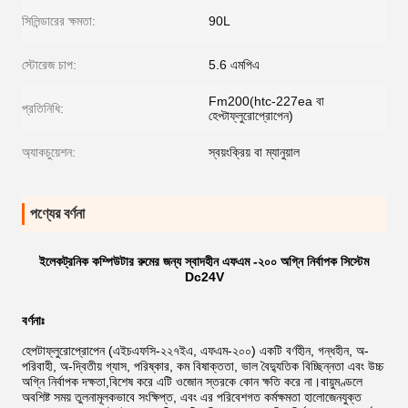
সিলিন্ডারের ক্ষমতা:
90L
স্টোরেজ চাপ:
5.6 এমপিএ
Fm200(htc-227ea বা
প্রতিনিধি:
হেপ্টাফ্লুরোপ্রোপেন)
অ্যাকচুয়েশন:
স্বয়ংক্রিয় বা ম্যানুয়াল
পণ্যের বর্ণনা
ইলেকট্রনিক কম্পিউটার রুমের জন্য স্বাদহীন এফএম -২০০ অগ্নি নির্বাপক সিস্টেম
Dc24V
বর্ণনাঃ
হেপটাফ্লুরোপ্রোপেন (এইচএফসি-২২৭ইএ, এফএম-২০০) একটি বর্ণহীন, গন্ধহীন, অ-
পরিবাহী, অ-দ্বিতীয় গ্যাস, পরিষ্কার, কম বিষাক্ততা, ভাল বৈদ্যুতিক বিচ্ছিন্নতা এবং উচ্চ
অগ্নি নির্বাপক দক্ষতা,বিশেষ করে এটি ওজোন স্তরকে কোন ক্ষতি করে না।বায়ুমণ্ডলে
অবশিষ্ট সময় তুলনামূলকভাবে সংক্ষিপ্ত, এবং এর পরিবেশগত কর্মক্ষমতা হালোজেনযুক্ত