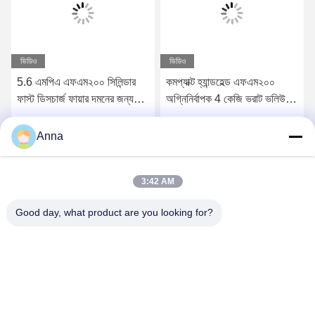
ভিডিও
ভিডিও
5.6 এমপিএ এফএম২০০ সিলিন্ডার
কমপ্যাক্ট হ্যান্ডহেল্ড এফএম২০০
ফাস্ট ডিসচার্জ ফায়ার দমনের জন্য
অগ্নিনির্বাপক 4 কেজি ভরাট ভলিউম
সিউমলেস স্টিল কনস্ট্রাকশন সহ
এবং ≤10s দ্রুত পরিষ্কার এজেন্ট
আগুন দমনের জন্য স্রাব সময় সহ
সেরা দাম পান
সেরা দাম পান
Anna
3:42 AM
Good day, what product are you looking for?
GUANGZHOU XINGJIN FIRE EQUIPMENT
CO.,LTD.
info@xingjin-fire.com