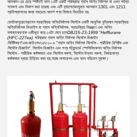
আলকান এর চেয়ে স্পষ্টতই ভাল।এটি একটি পরিষ্কার গ্যাস অগ্নি নির্বাপক যা এখন পর্যন্ত
গবেষণা এবং বিকাশ করা হয়েছে এবং এটি হ্যালোজেনযুক্ত আলকান 1301 এবং 1211
প্রতিস্থাপনের জন্য সবচেয়ে আদর্শ পণ্য হিসাবে বিবেচিত হয়.
হেপটাফ্লুরোপ্রোপেন স্বয়ংক্রিয় অগ্নিনির্বাপক সিস্টেম একটি আধুনিক বুদ্ধিমান স্বয়ংক্রিয়
অগ্নিনির্বাপক ডিভাইস যা গ্যাস অগ্নিনির্বাপক, স্বয়ংক্রিয় নিয়ন্ত্রণ এবং অগ্নি
সনাক্তকরণকে একীভূত করে।এটা মেনে চলে
DBJ15-23-1999 "Hefflurane
(HFC-227ea) পরিষ্কার গ্যাস অগ্নি নির্বাপক সিস্টেম ডিজাইন
নির্দিষ্টকরণ"
এবং
আইএসও১৪৫২০-৯ "গ্যাস অগ্নি নির্বাপক সিস্টেম - শারীরিক বৈশিষ্ট্য এবং
সিস্টেম ডিজাইন"
. সিস্টেম ডিজাইন এবং পণ্য স্ট্যান্ডার্ড স্পেসিফিকেশন অগ্নি নির্বাপক
সিস্টেম - শারীরিক কর্মক্ষমতা এবং সিস্টেম নকশা, সিস্টেম উন্নত নকশা, নির্ভরযোগ্য
কর্মক্ষমতা দ্বারা চিহ্নিত করা হয়,সহজ অপারেশন এবং ভাল পরিবেশ সুরক্ষা।