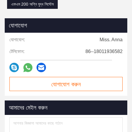
এফএম 200 অগ্নি যুদ্ধ সিস্টেম
যোগাযোগ
যোগাযোগ:
Miss. Anna
টেলিফোন:
86--18011936582
যোগাযোগ করুন
আমাদের মেইল ​​করুন