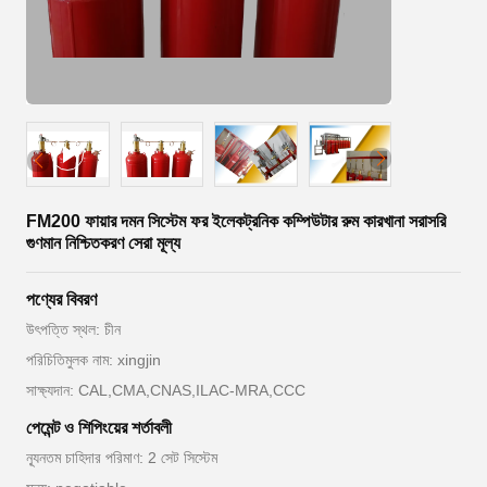
FM200 ফায়ার দমন সিস্টেম ফর ইলেকট্রনিক কম্পিউটার রুম কারখানা সরাসরি
গুণমান নিশ্চিতকরণ সেরা মূল্য
পণ্যের বিবরণ
উৎপত্তি স্থল: চীন
পরিচিতিমুলক নাম: xingjin
সাক্ষ্যদান: CAL,CMA,CNAS,ILAC-MRA,CCC
পেমেন্ট ও শিপিংয়ের শর্তাবলী
ন্যূনতম চাহিদার পরিমাণ: 2 সেট সিস্টেম