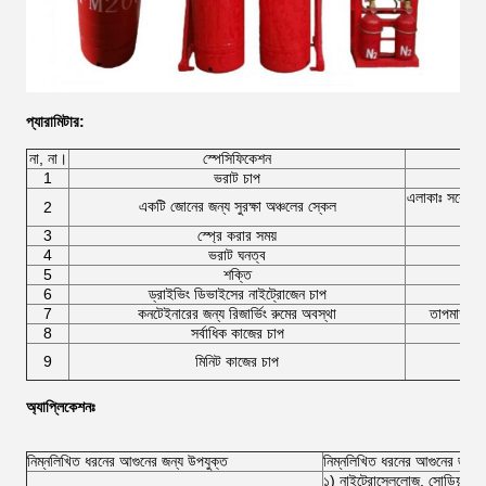
প্যারামিটার
:
না, না।
স্পেসিফিকেশন
1
ভরাট চাপ
এলাকাঃ সর্বোচ্
একটি জোনের জন্য সুরক্ষা অঞ্চলের স্কেল
2
3
স্প্রে করার সময়
4
ভরাট ঘনত্ব
5
শক্তি
6
ড্রাইভিং ডিভাইসের নাইট্রোজেন চাপ
7
কনটেইনারের জন্য রিজার্ভিং রুমের অবস্থা
তাপমাত্রা
8
সর্বাধিক কাজের চাপ
9
মিনিট কাজের চাপ
অ্যাপ্লিকেশনঃ
নিম্নলিখিত ধরনের আগুনের জন্য উপযুক্ত
নিম্নলিখিত ধরনের আগুনের জন্য 
১) নাইট্রোসেলুলোজ, সোডিয়াম নাই