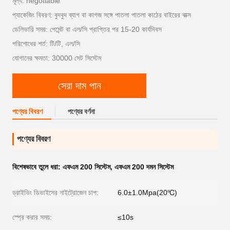
মূল্য: negotiable
প্যাকেজিং বিবরণ: বুদবুদ ব্যাগ বা কাগজ সঙ্গে পাতলা পাতলা কাঠের বাইরের বাক্স
ডেলিভারি সময়: পেমেন্ট বা এল/সি প্রাপ্তির পর 15-20 কার্যদিবস
পরিশোধের শর্ত: টি/টি, এল/সি
যোগানের ক্ষমতা: 30000 সেট সিস্টেম
সেরা দাম পান
পণ্যের বিবরণ
পণ্যের বর্ণনা
পণ্যের বিবরণ
বিশেষভাবে তুলে ধরা:
এফএম 200 সিস্টেম
,
এফএম 200 দমন সিস্টেম
ড্রাইভিং ডিভাইসের নাইট্রোজেন চাপ:
6.0±1.0Mpa(20℃)
স্প্রে করার সময়:
≤10s