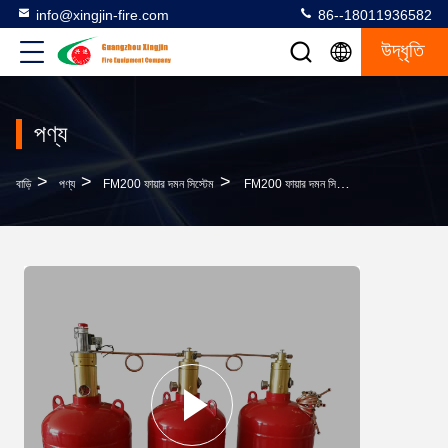
info@xingjin-fire.com
86--18011936582
উদ্ধৃতি
পণ্য
>
>
>
বাড়ি
পণ্য
FM200 ফায়ার দমন সিস্টেম
FM200 ফায়ার দমন সিস্টেম ফর ইলেকট্রনিক কম্পিউটার রুম কারখানা সরাসরি গুণমান নিশ্চিতকরণ সেরা মূল্য