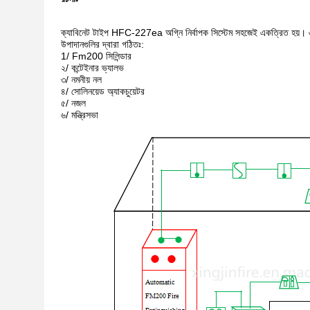
ক্যাবিনেট টাইপ HFC-227ea অগ্নি নির্বাপক সিস্টেম সহজেই একত্রিত হয়। একটি 
উপাদানগুলির দ্বারা গঠিতঃ:
1/ Fm200 সিলিন্ডার
২/ কন্টেইনার ভ্যালভ
৩/ নমনীয় নল
৪/ সোলিনয়েড অ্যাকচুয়েটর
৫/ নজল
৬/ মন্ত্রিসভা