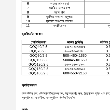
6
কাজের তাপমাত্রা
7
সর্বাধিক কাজের চাপ
8
স্রাব চাপ
9
সুরক্ষিত অঞ্চলের অনুপাত
10
সুরক্ষিত অঞ্চলের পরিমাণ
11
অ্যাক্টিভেশন
স্ব
ক্যাবিনেটের আকার
স্পেসিফিকেশন
আকার ((মিমি)
ভলিউম (
GQQ40/2.5
৫০০×৪৫০×১৪৫০
0.
GQQ70/2.5
৫০০×৪৫০×১৪৫০
0.
GQQ90/2.5
500×450×1650
0.
GQQ100/2.5
500×450×1650
0.
GQQ120/2.5
৫৫০×৫৫০×১৯০০
0.
GQQ150/2.5
৫৫০×৫৫০×১৯০০
0.
GQQ180/2.5
600×550×2150
0
অ্যাপ্লিকেশনঃ
কম্পিউটার রুম, টেলিকমিউনিকেশন রুম, ট্রান্সফরমার রুম, বৈদ্যুতিক সুইচ এবং বিতরণ রু
গ্রন্থাগার, আর্কাইভ, সাংস্কৃতিক নিদর্শন ইত্যাদি।
রচনাঃ