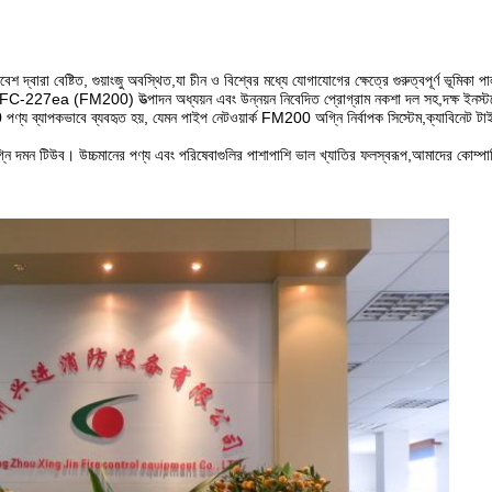
েশ দ্বারা বেষ্টিত, গুয়াংজু অবস্থিত,যা চীন ও বিশ্বের মধ্যে যোগাযোগের ক্ষেত্রে গুরুত্বপূর্ণ ভূমিক
C-227ea (FM200) উত্পাদন অধ্যয়ন এবং উন্নয়ন নিবেদিত প্রোগ্রাম নকশা দল সহ,দক্ষ ইনস্ট
্য ব্যাপকভাবে ব্যবহৃত হয়, যেমন পাইপ নেটওয়ার্ক FM200 অগ্নি নির্বাপক সিস্টেম,ক্যাবিনে
 অগ্নি দমন টিউব। উচ্চমানের পণ্য এবং পরিষেবাগুলির পাশাপাশি ভাল খ্যাতির ফলস্বরূপ,আমাদের কোম্পান