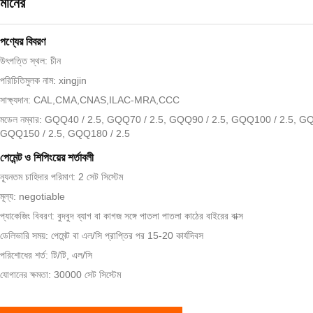
মানের
পণ্যের বিবরণ
উৎপত্তি স্থল: চীন
পরিচিতিমুলক নাম: xingjin
সাক্ষ্যদান: CAL,CMA,CNAS,ILAC-MRA,CCC
মডেল নম্বার: GQQ40 / 2.5, GQQ70 / 2.5, GQQ90 / 2.5, GQQ100 / 2.5, G
GQQ150 / 2.5, GQQ180 / 2.5
পেমেন্ট ও শিপিংয়ের শর্তাবলী
ন্যূনতম চাহিদার পরিমাণ: 2 সেট সিস্টেম
মূল্য: negotiable
প্যাকেজিং বিবরণ: বুদবুদ ব্যাগ বা কাগজ সঙ্গে পাতলা পাতলা কাঠের বাইরের বাক্স
ডেলিভারি সময়: পেমেন্ট বা এল/সি প্রাপ্তির পর 15-20 কার্যদিবস
পরিশোধের শর্ত: টি/টি, এল/সি
যোগানের ক্ষমতা: 30000 সেট সিস্টেম