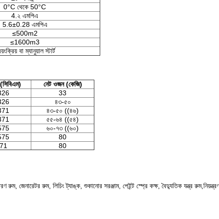
0°C থেকে 50°C
4.২ এমপিএ
5.6±0.28 এমপিএ
≤500m2
≤1600m3
য়ংক্রিয় বা ম্যানুয়াল স্টার্ট
(সিবিএম)
নেট ওজন (কেজি)
326
33
326
৪৩-৫০
371
৪৩-৫০ ((৪৬)
371
৫৫-৬৪ ((৫৪)
575
৬০-৭৩ ((৬০)
575
80
.71
80
ম, জেনারেটর রুম, লিচিং ট্যাঙ্ক, শুকানোর সরঞ্জাম, পেইন্ট স্প্রে কক্ষ, বৈদ্যুতিক যন্ত্র রুম,নিয়ন্ত্রণ 