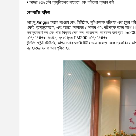
• আমরা ৮x৬ ঘন্টা প্রযুক্তিগত সহায়তা এবং পরিষেবা প্রদান করি।
কোম্পানির ভূমিকা
গুয়াংজু Xingjin ফায়ার সরঞ্জাম কোং লিমিটেড, সুবিধাজনক পরিবহন এবং সুন্দর পরিব
একটি প্রস্তুতকারক, এবং আমরা আমাদের পেশাদার এবং পরিপক্ক দলের সাথে HF
সনাক্তকরণ দল এবং পরে-বিক্রয় সেবা দল. আজকাল, আমাদের জনপ্রিয় fm200 পণ
অগ্নি নির্বাপক সিস্টেম, স্বয়ংক্রিয় FM200 অগ্নি নির্বাপক
(সিলিং মাউন্ট স্টাইল), অগ্নি সনাক্তকারী টিউব দমন ব্যবস্থা এবং স্বয়ংক্রিয়
গ্রাহকদের দ্বারা ভাল গৃহীত হয়.