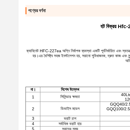
পণ্যের বর্ণনা
হট বিক্রয় Hfc-22
ক্যাবিনেট HFC-227ea অগ্নি নির্বাপক ব্যবস্থা একটি পূর্বনির্ধারিত এবং স্বতন্
হয়।এর বৈশিষ্ট্য সহজ ইনস্টলেশন হয়, সরানো সুবিধাজনক, দ্রুত কাজ এবং সুন্দ
অতি
না।
বিশেষ উল্লেখ
40Ltr
সিলিন্ডার ক্ষমতা
1
12
GQQ40/2.5
ডিভাইস মডেল
2
GQQ100/2.5
3
ভরাট চাপ
4
সর্বাধিক ভরাট হার
5
স্রাবের সময়