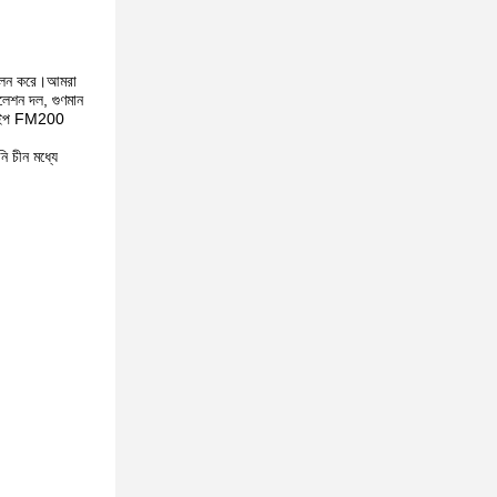
া পালন করে।আমরা
লেশন দল, গুণমান
ট টাইপ FM200
ি চীন মধ্যে