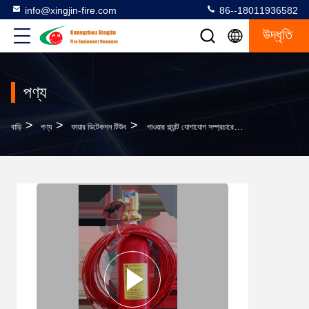
info@xingjin-fire.com
86--18011936582
উদ্ধৃতি
পণ্য
>
>
>
বাড়ি
পণ্য
ফায়ার ডিটেকশন টিউব
পাওয়ার প্ল্যান্ট যোগাযোগ সম্প্রচারের জন্য 3 কেজি এজেন্ট ফায়ার ডিটেকশন টিউব