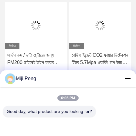
ভিডিও
ভিডিও
সার্ভার রুম / ডাটা সেন্টারের জন্য
রেডিও ইন্ডেক্ট CO2 ফায়ার ডিটেকশন
FM200 ডাইরেক্ট টাইপ ফায়ার
টিউব 5.7Mpa ওয়ার্কিং চাপ উচ্চ
ডিটেকশন টিউব একক জোন
মানের সস্তা দাম
সেরা দাম পান
সেরা দাম পান
Miji Peng
6:06 PM
Good day, what product are you looking for?
GUANGZHOU XINGJIN FIRE EQUIPMENT