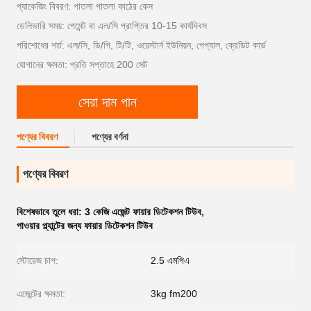
প্যাকেজিং বিবরণ: পাতলা পাতলা কাঠের কেস
ডেলিভারি সময়: পেমেন্ট বা এল/সি প্রাপ্তির 10-15 কার্যদিবস
পরিশোধের শর্ত: এল/সি, ডি/পি, টি/টি, ওয়েস্টার্ন ইউনিয়ন, পেপ্যাল, ক্রেডিট কার্ড
যোগানের ক্ষমতা: প্রতি সপ্তাহে 200 সেট
সেরা দাম পান
পণ্যের বিবরণ
পণ্যের বর্ণনা
পণ্যের বিবরণ
বিশেষভাবে তুলে ধরা:
3 কেজি এজেন্ট ফায়ার ডিটেকশন টিউব
,
পাওয়ার প্ল্যান্টের জন্য ফায়ার ডিটেকশন টিউব
স্টোরেজ চাপ:
2.5 এমপিএ
এজেন্টের ক্ষমতা:
3kg fm200