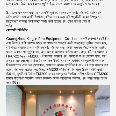
চাপের উপর নির্ভর করে।আগুন সেন্সিং টিউব ভেঙ্গে যাওয়ার পর এজেন্ট ছেড়ে দেবে।
3. অনেক রুম দখল করা হয় না.একটি সুরক্ষিত অঞ্চল রক্ষা করার পরিবর্তে, যোগাযোগ
নেটওয়ার্কের মতো একটি সিস্টেম সুরক্ষিত করার জন্য এই পদ্ধতিটি আরও উপযুক্ত।
সিলিন্ডারটি বাইরের ক্যাবিনেটে স্থির করা হয়েছে এবং বেশি জায়গা নেবে না
আমি
কোম্পানি পরিচিতি:
Guangzhou Xingjin Fire Equipment Co., Ltd., একটি কোম্পানি যেটি চীন
এবং বিশ্বের বাকি অংশের মধ্যে যোগাযোগের ক্ষেত্রে একটি গুরুত্বপূর্ণ ভূমিকা পালন করে,
এই শহরে অবস্থিত এবং এটি চমৎকার পরিবহন এবং একটি মনোরম পরিবেশ দ্বারা বেষ্টিত।
আমরা একজন প্রস্তুতকারক, এবং আমরা আমাদের অভিজ্ঞ এবং যোগ্য কর্মীদের সহায়তায়
HFC-227ea (FM200) পণ্যগুলির গবেষণা এবং বিকাশের উপর ফোকাস করি, যার
মধ্যে রয়েছে প্রোগ্রাম ডিজাইন দল, দক্ষ ইনস্টলেশন দল, গুণমান সনাক্তকারী দল এবং
বিক্রয়োত্তর সেবা দল।আজকাল, আমাদের অনেক সুপরিচিত FM200 পণ্য ব্যবহার করা
হচ্ছে, যার মধ্যে রয়েছে স্বয়ংক্রিয় FM200 অগ্নি নির্বাপক যন্ত্র (সিলিং মাউন্ট করা
স্টাইল), ক্যাবিনেট টাইপ FM200 ফায়ার সাপ্রেশন সিস্টেম, পাইপ নেটওয়ার্ক FM200
ফায়ার সাপ্রেশন সিস্টেম, ফায়ার ডিটেক্টিং টিউব সাপ্রেশন সিস্টেম, এবং স্বয়ংক্রিয় আগুন
দমন টিউব।