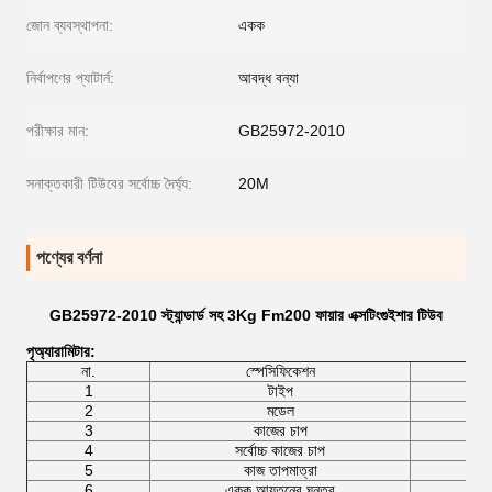
জোন ব্যবস্থাপনা:
একক
নির্বাপণের প্যাটার্ন:
আবদ্ধ বন্যা
পরীক্ষার মান:
GB25972-2010
সনাক্তকারী টিউবের সর্বোচ্চ দৈর্ঘ্য:
20M
পণ্যের বর্ণনা
GB25972-2010 স্ট্যান্ডার্ড সহ 3Kg Fm200 ফায়ার এক্সটিংগুইশার টিউব
পৃ
অ্যারামিটার
:
না.
স্পেসিফিকেশন
টেক
1
টাইপ
Fm
2
মডেল
WZ-
3
কাজের চাপ
4
সর্বোচ্চ কাজের চাপ
5
কাজ তাপমাত্রা
6
একক আয়তনের ঘনত্ব