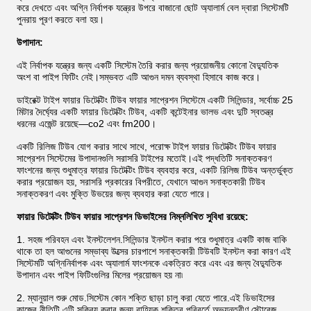
করে দেখতে এবং অগ্নি নির্বাপক যন্ত্রের উপরে বাজানো ছোট অ্যালার্ম বেল দ্বারা সিস্টেমটি
পুনরায় পূরণ করতে বলা হয়।
উপাদান:
এই নির্বাপক যন্ত্রের জন্য একটি সিস্টেম তৈরি করার জন্য প্রয়োজনীয় কোনো বৈদ্যুতিক
অংশ বা পাইপ ফিটিং নেই।সম্ভবত এটি আগুন দমন ব্যবস্থা হিসাবে কাজ করে।
ডাইরেক্ট টাইপ ফায়ার ডিটেক্টিং টিউব ফায়ার সাপ্রেশন সিস্টেমে একটি সিলিন্ডার, সর্বোচ্চ 25
মিটার দৈর্ঘ্যের একটি ফায়ার ডিটেক্টিং টিউব, একটি কন্টেইনার ভালভ এবং দুটি স্বতন্ত্র
ধরনের এজেন্ট রয়েছে—co2 এবং fm200।
একটি রিলিজ টিউব যোগ করার সাথে সাথে, পরোক্ষ টাইপ ফায়ার ডিটেক্টিং টিউব ফায়ার
সাপ্রেশন সিস্টেমের উপাদানগুলি সরাসরি টাইপের মতোই।এই পদ্ধতিটি সনাক্তকরণ
ফাংশনের জন্য শুধুমাত্র ফায়ার ডিটেক্টিং টিউব ব্যবহার করে, একটি রিলিজ টিউব অন্তর্ভুক্ত
করার প্রয়োজন হয়, সরাসরি প্রকারের বিপরীতে, যেখানে আগুন সনাক্তকারী টিউব
সনাক্তকরণ এবং মুক্তি উভয়ের জন্য ব্যবহার করা যেতে পারে।
ফায়ার ডিটেক্টিং টিউব ফায়ার সাপ্রেশন ডিভাইসের নিম্নলিখিত সুবিধা রয়েছে:
1. সহজ পরিবহন এবং ইনস্টলেশন.সিলিন্ডার ইনস্টল করার পরে শুধুমাত্র একটি কাজ বাকি
থাকে তা হল আগুনের সম্ভাব্য উত্সের চারপাশে সনাক্তকারী টিউবটি ইনস্টল করা কারণ এই
সিস্টেমটি অগ্নিনির্বাপক এবং অ্যালার্ম ফাংশনকে একত্রিত করে এবং এর জন্য বৈদ্যুতিক
উপাদান এবং পাইপ ফিটিংগুলির মিলের প্রয়োজন হয় না৷
2. ম্যানুয়াল শুরু মোড.সিস্টেম কোন শক্তি ছাড়া চালু করা যেতে পারে.এই ডিভাইসের
কাজের নীতিটি এটি সক্রিয় করার জন্য বাহ্যিক শক্তির পরিবর্তে অভ্যন্তরীণ স্টোরেজ