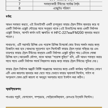
7
সনাক্তকারী টিউবের সর্বোচ্চ দৈর্ঘ্য
8
এজেন্টের পরিমাণ
বর্ণনা:
আগুন সনাক্ত করতে, এই ডিভাইসটি একটি চাপযুক্ত ফায়ার ট্রেস টিউব ব্যবহার করে যা
একটি নির্বাপক এজেন্ট স্টোরের সাথে সংযুক্ত থাকে।এই ডিভাইসের জন্য একটি নির্বাপক
এজেন্ট হিসাবে, আপনি কার্বন ডাই অক্সাইড বা HFC-227ea/FM200 ব্যবহার করতে
পারেন।
সাধারণত, এটি সরাসরি রিলিজ এবং পরোক্ষ রিলিজ ডিসচার্জ মোড উভয় সমর্থন করার জন্য
ডিজাইন করা হবে।আগুনের সূত্রপাত হলে সিস্টেমটি ফায়ার ট্রেস দ্বারা সক্রিয় হয় এবং
তারপরে ফায়ার ট্রেস টিউবের মাধ্যমে একটি নির্বাপক এজেন্ট মুক্তি পায়।এটাকে সোজা
রিলিজ বলে।আরেকটি কৌশল, যাকে আমরা "পরোক্ষ মুক্তি" বলি, এটি আগুন শনাক্ত করার
সাথে সাথে একটি নির্বাপক পদার্থ নিষ্কাশন করার জন্য ফায়ার ট্রেস টিউবের সুবিধা দেয়।
ফায়ার ট্রেস নির্বাপক যন্ত্রটি নির্দিষ্ট সরঞ্জামের অভাবের জন্য একটি কার্যকর প্রতিকার।কারণ
এটি এমন জায়গায় ব্যবহার করা যেতে পারে যেখানে ফায়ার অ্যালার্ম সিস্টেম, পাইপ বা
অগ্রভাগ যেমন ছোট জায়গা বা অদ্ভুত অবস্থার মতো ইনস্টল করা কঠিন।
অ্যাপ্লিকেশন:
পাওয়ার প্লান্ট, যোগাযোগ, সম্প্রচার, পেট্রোকেমিক্যাল, রেলওয়ে ইত্যাদি সিস্টেম।