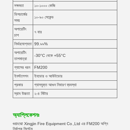
সক্ষমতা
১০-১০০০ কেজি
ডিসচার্জের
১০-৯০ সেকেন্ড
সময়
অপারেটিং
৭ বার
চাপ
নির্ভরযোগ্যতা
99.৯৯%
অপারেটিং
-30°C থেকে +55°C
তাপমাত্রা
গ্যাসের ধরন
FM200
ইনস্টলেশন
ইনডোর ও আউটডোর
প্রকার
গ্যাসযুক্ত আগুন নিবারণ ব্যবস্থা
স্রাব উচ্চতা
২-৪ মিটার
অ্যাপ্লিকেশনঃ
গুয়াংঝো Xingjin Fire Equipment Co.,Ltd এর FM200 অগ্নি
নির্বাপক সিস্টেম