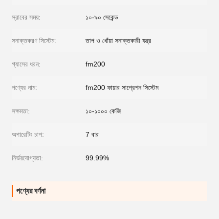
স্রাবের সময়:
১০-৯০ সেকেন্ড
সনাক্তকরণ সিস্টেম:
তাপ ও ধোঁয়া সনাক্তকারী যন্ত্র
গ্যাসের ধরন:
fm200
পণ্যের নাম:
fm200 ফায়ার সাপ্রেশন সিস্টেম
সক্ষমতা:
১০-১০০০ কেজি
অপারেটিং চাপ:
7 বার
নির্ভরযোগ্যতা:
99.99%
পণ্যের বর্ণনা