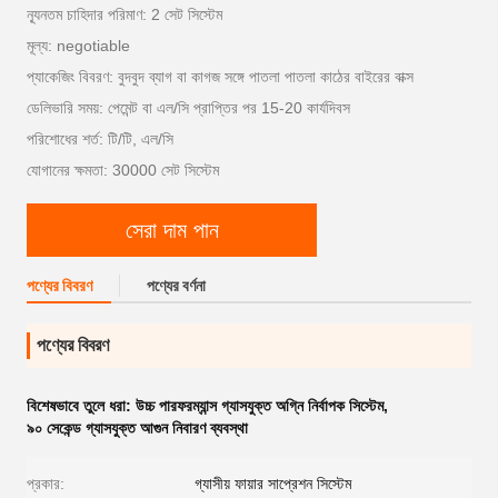
ন্যূনতম চাহিদার পরিমাণ: 2 সেট সিস্টেম
মূল্য: negotiable
প্যাকেজিং বিবরণ: বুদবুদ ব্যাগ বা কাগজ সঙ্গে পাতলা পাতলা কাঠের বাইরের বাক্স
ডেলিভারি সময়: পেমেন্ট বা এল/সি প্রাপ্তির পর 15-20 কার্যদিবস
পরিশোধের শর্ত: টি/টি, এল/সি
যোগানের ক্ষমতা: 30000 সেট সিস্টেম
সেরা দাম পান
পণ্যের বিবরণ
পণ্যের বর্ণনা
পণ্যের বিবরণ
বিশেষভাবে তুলে ধরা:
উচ্চ পারফরম্যান্স গ্যাসযুক্ত অগ্নি নির্বাপক সিস্টেম
,
৯০ সেকেন্ড গ্যাসযুক্ত আগুন নিবারণ ব্যবস্থা
প্রকার:
গ্যাসীয় ফায়ার সাপ্রেশন সিস্টেম