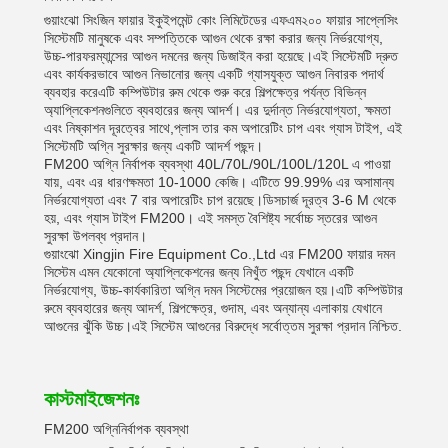
গুয়াংঝো সিংজিন ফায়ার ইকুইপমেন্ট কোং লিমিটেডের এফএম২০০ ফায়ার সাপ্লেসিং
সিস্টেমটি মানুষকে এবং সম্পত্তিকে আগুন থেকে রক্ষা করার জন্য নির্ভরযোগ্য,
উচ্চ-পারফরম্যান্সের আগুন দমনের জন্য ডিজাইন করা হয়েছে।এই সিস্টেমটি দ্রুত
এবং কার্যকরভাবে আগুন নিভানোর জন্য একটি গ্যাসযুক্ত আগুন নিবারক পদার্থ
ব্যবহার করেএটি কম্পিউটার রুম থেকে শুরু করে শিল্পক্ষেত্র পর্যন্ত বিভিন্ন
অ্যাপ্লিকেশনগুলিতে ব্যবহারের জন্য আদর্শ। এর দুর্দান্ত নির্ভরযোগ্যতা, ক্ষমতা
এবং নিষ্কাশন দূরত্বের সাথে,প্লাস তার কম অপারেটিং চাপ এবং গ্যাস টাইপ, এই
সিস্টেমটি অগ্নি সুরক্ষার জন্য একটি আদর্শ পছন্দ।
FM200 অগ্নি নির্বাপক ব্যবস্থা 40L/70L/90L/100L/120L এ পাওয়া
যায়, এবং এর ধারণক্ষমতা 10-1000 কেজি। এটিতে 99.99% এর অসামান্য
নির্ভরযোগ্যতা এবং 7 বার অপারেটিং চাপ রয়েছে।ডিসচার্জ দূরত্ব 3-6 M থেকে
হয়, এবং গ্যাস টাইপ FM200। এই সমস্ত বৈশিষ্ট্য সর্বোচ্চ স্তরের আগুন
সুরক্ষা উপলব্ধ প্রদান।
গুয়াংঝো Xingjin Fire Equipment Co.,Ltd এর FM200 ফায়ার দমন
সিস্টেম এমন যেকোনো অ্যাপ্লিকেশনের জন্য নিখুঁত পছন্দ যেখানে একটি
নির্ভরযোগ্য, উচ্চ-কার্যকারিতা অগ্নি দমন সিস্টেমের প্রয়োজন হয়।এটি কম্পিউটার
রুমে ব্যবহারের জন্য আদর্শ, শিল্পক্ষেত্র, গুদাম, এবং অন্যান্য এলাকায় যেখানে
আগুনের ঝুঁকি উচ্চ।এই সিস্টেম আগুনের বিরুদ্ধে সর্বোত্তম সুরক্ষা প্রদান নিশ্চিত.
কাস্টমাইজেশনঃ
FM200 অগ্নিনির্বাপক ব্যবস্থা