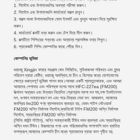
সিস্টেম এবং উপাদানগুলির অবস্থা পরীক্ষা করুন।
সিস্টেম এবং উপাদানগুলি কার্ডবোর্ড বাক্সে রাখুন।
বাক্সে থাকা উপাদানগুলিকে ফোম ইনসার্ট এবং বুদবুদ আবরণ দিয়ে সুরক্ষিত
করুন।
কার্ডবোর্ড বক্সটি বন্ধ করুন এবং টেপ দিয়ে সীল করুন।
বক্সটিতে শিপিংয়ের গন্তব্য এবং অন্যান্য প্রাসঙ্গিক তথ্য লিখুন।
প্যাকেজটি শিপিং কোম্পানির কাছে পৌঁছে দিন।
কোম্পানির ভূমিকা
গুয়াংজু Xingjin ফায়ার সরঞ্জাম কোং লিমিটেড, সুবিধাজনক পরিবহন এবং সুন্দর
পরিবেশ দ্বারা বেষ্টিত, গুয়াংজু অবস্থিত,যা চীন ও বিশ্বের মধ্যে যোগাযোগের
ক্ষেত্রে গুরুত্বপূর্ণ ভূমিকা পালন করে।আমরা একটি প্রস্তুতকারক, এবং আমরা
আমাদের পেশাদার এবং পরিপক্ক দলের সাথে HFC-227ea (FM200)
উত্পাদন অধ্যয়ন এবং উন্নয়ন নিবেদিত প্রোগ্রাম নকশা দল সহ,দক্ষ ইনস্টলেশন
দল, গুণমান সনাক্তকরণ দল এবং পরে-বিক্রয় সেবা দল. আজকাল, আমাদের
জনপ্রিয় fm200 পণ্য ব্যাপকভাবে ব্যবহৃত হয়, যেমন পাইপ নেটওয়ার্ক
FM200 অগ্নি নির্বাপক সিস্টেম,ক্যাবিনেট টাইপ FM200 অগ্নি নির্বাপক
সিস্টেম, স্বয়ংক্রিয় FM200 অগ্নি নির্বাপক
(সিলিং মাউন্ট স্টাইল), অগ্নি সনাক্তকারী টিউব দমন ব্যবস্থা এবং স্বয়ংক্রিয়
অগ্নি দমন টিউব। উচ্চমানের পণ্য এবং পরিষেবাগুলির পাশাপাশি ভাল খ্যাতির
ফলস্বরূপ,আমাদের কোম্পানি চীন মধ্যে গ্রাহকদের দ্বারা ভাল গৃহীত হয়.