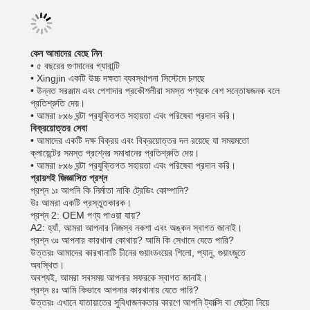
কেন আমাদের বেছে নিন
• ৫ বছরের গুণমানের গ্যারান্টি
• Xingjin একটি উচ্চ দক্ষতা ব্যবস্থাপনা সিস্টেমে চলছে
• উন্নত সরঞ্জাম এবং পেশাদার প্রকৌশলীরা সমস্ত পণ্যকে বেশ সন্তোষজনক বলে
প্রতিশ্রুতি দেয়।
• আমরা ৮x৬ ঘন্টা প্রযুক্তিগত সহায়তা এবং পরিষেবা প্রদান করি।
বিক্রয়োত্তর সেবা
• আমাদের একটি দক্ষ বিক্রয় এবং বিক্রয়োত্তর দল রয়েছে যা সময়মতো
ক্লায়েন্টের সমস্ত প্রশ্নের সমাধানের প্রতিশ্রুতি দেয়।
• আমরা ৮x৬ ঘন্টা প্রযুক্তিগত সহায়তা এবং পরিষেবা প্রদান করি।
প্রায়শই জিজ্ঞাসিত প্রশ্ন
প্রশ্ন ১ঃ আপনি কি নির্মাতা নাকি ট্রেডিং কোম্পানি?
উঃ আমরা একটি প্রস্তুতকারক।
প্রশ্ন 2: OEM পণ্য পাওয়া যায়?
A2: হ্যাঁ, আমরা আপনার নিজস্ব নকশা এবং অঙ্কন স্বাগত জানাই।
প্রশ্ন ৩ঃ আপনার কারখানা কোথায়? আমি কি সেখানে যেতে পারি?
উত্তরঃ আমাদের কারখানাটি চীনের গুয়াংডংয়ের শিলো, প্যানু, গুয়াংজুতে
অবস্থিত।
অবশ্যই, আমরা সবসময় আপনার সফরকে স্বাগত জানাই।
প্রশ্ন ৪ঃ আমি কিভাবে আপনার কারখানায় যেতে পারি?
উত্তরঃ এখানে যাতায়াতের সুবিধাজনকতার কারণে আপনি ট্যাক্সি বা মেট্রো নিয়ে