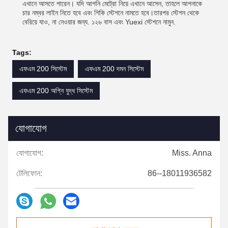
এখানে আসতে পারেন। যদি আপনি মেট্রো নিয়ে এখানে আসেন, তাহলে আপনাকে
চার নম্বর লাইন নিতে হবে এবং শিকি স্টেশনে নামতে হবে।তারপর স্টেশন থেকে
বেরিয়ে যাও, না নেওয়ার জন্য. ১২৬ বাস এবং Yuexi স্টেশনে নামুন.
Tags:
এফএম 200 সিস্টেম
এফএম 200 দমন সিস্টেম
এফএম 200 অগ্নি যুদ্ধ সিস্টেম
যোগাযোগ
যোগাযোগ:
Miss. Anna
টেলিফোন:
86--18011936582