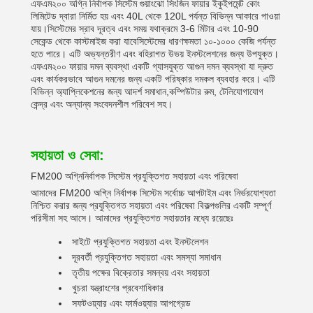
এফএম২০০ অগ্নি নির্বাপক সিস্টেম গুয়াংঝো সিংজিন ফায়ার ইকুইপমেন্ট কোং
লিমিটেড দ্বারা নির্মিত হয় এবং 40L থেকে 120L পর্যন্ত বিভিন্ন আকারে পাওয়া
যায়।সিস্টেমের স্রাব দূরত্ব এবং সময় যথাক্রমে 3-6 মিটার এবং 10-90
সেকেন্ড থেকে কাস্টমাইজ করা যাবেসিস্টেমের ধারণক্ষমতা ১০-১০০০ কেজি পর্যন্ত
হতে পারে। এটি অভ্যন্তরীণ এবং বহিরাগত উভয় ইনস্টলেশনের জন্য উপযুক্ত।
এফএম২০০ ফায়ার দমন ব্যবস্থা একটি গ্যাসযুক্ত আগুন দমন ব্যবস্থা যা দ্রুত
এবং কার্যকরভাবে আগুন দমনের জন্য একটি পরিষ্কার দমকল ব্যবহার করে। এটি
বিভিন্ন অ্যাপ্লিকেশনের জন্য আদর্শ সমাধান,কম্পিউটার রুম, টেলিযোগাযোগ
কেন্দ্র এবং অন্যান্য সংবেদনশীল পরিবেশ সহ।
সহায়তা ও সেবা:
FM200 অগ্নিনির্বাপক সিস্টেম প্রযুক্তিগত সহায়তা এবং পরিষেবা
আমাদের FM200 অগ্নি নির্বাপক সিস্টেম সর্বোচ্চ আপটাইম এবং নির্ভরযোগ্যতা
নিশ্চিত করার জন্য প্রযুক্তিগত সহায়তা এবং পরিষেবা বিকল্পগুলির একটি সম্পূর্ণ
পরিসীমা সহ আসে। আমাদের প্রযুক্তিগত সহায়তার মধ্যে রয়েছেঃ
সাইটে প্রযুক্তিগত সহায়তা এবং ইনস্টলেশন
দূরবর্তী প্রযুক্তিগত সহায়তা এবং সমস্যা সমাধান
তৃতীয় পক্ষের বিক্রেতার সমন্বয় এবং সহায়তা
খুচরা যন্ত্রাংশের প্রবেশাধিকার
সফটওয়্যার এবং ফার্মওয়্যার আপগ্রেড