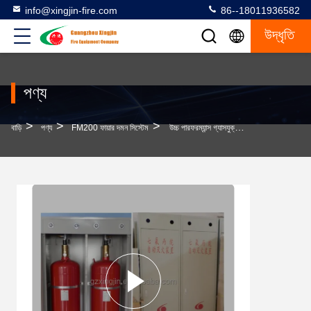
info@xingjin-fire.com
86--18011936582
উদ্ধৃতি
পণ্য
>
>
>
বাড়ি
পণ্য
FM200 ফায়ার দমন সিস্টেম
উচ্চ পারফরম্যান্স গ্যাসযুক্ত অগ্নি নির্বাপণ সিস্টেম 10-90 সেকেন্ডের নিষ্কাশন সময়