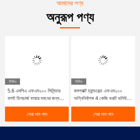
আমাদের পণ্য
অনুরূপ পণ্য
ভিডিও
ভিডিও
5.6 এমপিএ এফএম২০০ সিলিন্ডার
কমপ্যাক্ট হ্যান্ডহেল্ড এফএম২০০
ফাস্ট ডিসচার্জ ফায়ার দমনের জন্য
অগ্নিনির্বাপক 4 কেজি ভরাট ভলিউম
সিউমলেস স্টিল কনস্ট্রাকশন সহ
এবং ≤10s দ্রুত পরিষ্কার এজেন্ট
আগুন দমনের জন্য স্রাব সময় সহ
সেরা দাম পান
সেরা দাম পান