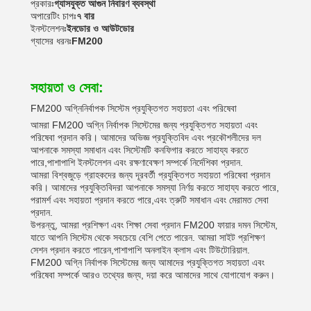
প্রকারঃ
গ্যাসযুক্ত আগুন নিবারণ ব্যবস্থা
অপারেটিং চাপঃ
৭ বার
ইনস্টলেশনঃ
ইনডোর ও আউটডোর
গ্যাসের ধরনঃ
FM200
সহায়তা ও সেবা:
FM200 অগ্নিনির্বাপক সিস্টেম প্রযুক্তিগত সহায়তা এবং পরিষেবা
আমরা FM200 অগ্নি নির্বাপক সিস্টেমের জন্য প্রযুক্তিগত সহায়তা এবং
পরিষেবা প্রদান করি। আমাদের অভিজ্ঞ প্রযুক্তিবিদ এবং প্রকৌশলীদের দল
আপনাকে সমস্যা সমাধান এবং সিস্টেমটি কনফিগার করতে সাহায্য করতে
পারে,পাশাপাশি ইনস্টলেশন এবং রক্ষণাবেক্ষণ সম্পর্কে নির্দেশিকা প্রদান.
আমরা বিশ্বজুড়ে গ্রাহকদের জন্য দূরবর্তী প্রযুক্তিগত সহায়তা পরিষেবা প্রদান
করি। আমাদের প্রযুক্তিবিদরা আপনাকে সমস্যা নির্ণয় করতে সাহায্য করতে পারে,
পরামর্শ এবং সহায়তা প্রদান করতে পারে,এবং ত্রুটি সমাধান এবং মেরামত সেবা
প্রদান.
উপরন্তু, আমরা প্রশিক্ষণ এবং শিক্ষা সেবা প্রদান FM200 ফায়ার দমন সিস্টেম,
যাতে আপনি সিস্টেম থেকে সবচেয়ে বেশি পেতে পারেন. আমরা সাইট প্রশিক্ষণ
সেশন প্রদান করতে পারেন,পাশাপাশি অনলাইন ক্লাস এবং টিউটোরিয়াল.
FM200 অগ্নি নির্বাপক সিস্টেমের জন্য আমাদের প্রযুক্তিগত সহায়তা এবং
পরিষেবা সম্পর্কে আরও তথ্যের জন্য, দয়া করে আমাদের সাথে যোগাযোগ করুন।