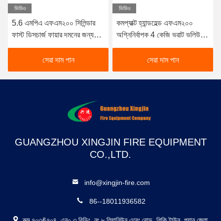
ভিডিও
ভিডিও
5.6 এমপিএ এফএম২০০ সিলিন্ডার
কমপ্যাক্ট হ্যান্ডহেল্ড এফএম২০০
ফাস্ট ডিসচার্জ ফায়ার দমনের জন্য
অগ্নিনির্বাপক 4 কেজি ভরাট ভলিউম
সিউমলেস স্টিল কনস্ট্রাকশন সহ
এবং ≤10s দ্রুত পরিষ্কার এজেন্ট
আগুন দমনের জন্য স্রাব সময় সহ
সেরা দাম পান
সেরা দাম পান
GUANGZHOU XINGJIN FIRE EQUIPMENT
CO.,LTD.
info@xingjin-fire.com
86--18011936582
রুম ৭০৩&৭০৪, এন০.৩ বিল্ডিং, নং ৮ লিয়ানিউন এরেং রোড, শিকি টাউন, প্যানু জেলা,