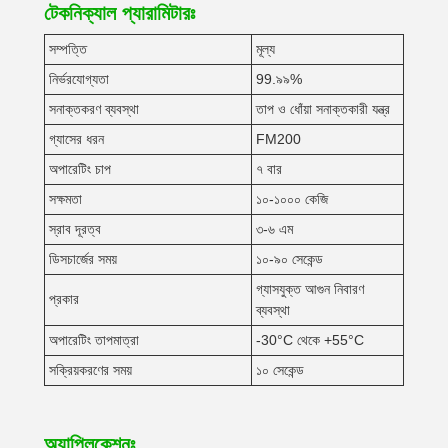
টেকনিক্যাল প্যারামিটারঃ
সম্পত্তি
মূল্য
নির্ভরযোগ্যতা
99.৯৯%
সনাক্তকরণ ব্যবস্থা
তাপ ও ধোঁয়া সনাক্তকারী যন্ত্র
গ্যাসের ধরন
FM200
অপারেটিং চাপ
৭ বার
সক্ষমতা
১০-১০০০ কেজি
স্রাব দূরত্ব
৩-৬ এম
ডিসচার্জের সময়
১০-৯০ সেকেন্ড
গ্যাসযুক্ত আগুন নিবারণ
প্রকার
ব্যবস্থা
অপারেটিং তাপমাত্রা
-30°C থেকে +55°C
সক্রিয়করণের সময়
১০ সেকেন্ড
অ্যাপ্লিকেশনঃ