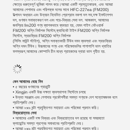
ক্ষেত্রে গুরুত্বপূর্ণ ভূমিকা পালন করে।আমরা একটি প্রস্তুতকারক, এবং আমরা
আমাদের পেশাদার এবং পরিপক্ক দলের সাথে HFC-227ea (FM200)
উত্পাদন অধ্যয়ন এবং উন্নয়ন নিবেদিত প্রোগ্রাম নকশা দল সহ,দক্ষ ইনস্টলেশন
দল, গুণমান সনাক্তকরণ দল এবং পরে-বিক্রয় সেবা দল. আজকাল, আমাদের
জনপ্রিয় fm200 পণ্য ব্যাপকভাবে ব্যবহৃত হয়, যেমন পাইপ নেটওয়ার্ক
FM200 অগ্নি নির্বাপক সিস্টেম,ক্যাবিনেট টাইপ FM200 অগ্নি নির্বাপক
সিস্টেম, স্বয়ংক্রিয় FM200 অগ্নি নির্বাপক
(সিলিং মাউন্ট স্টাইল), অগ্নি সনাক্তকারী টিউব দমন ব্যবস্থা এবং স্বয়ংক্রিয়
অগ্নি দমন টিউব। উচ্চমানের পণ্য এবং পরিষেবাগুলির পাশাপাশি ভাল খ্যাতির
ফলস্বরূপ,আমাদের কোম্পানি চীন মধ্যে গ্রাহকদের দ্বারা ভাল গৃহীত হয়.
কেন আমাদের বেছে নিন
• ৫ বছরের গুণমানের গ্যারান্টি
• Xingjin একটি উচ্চ দক্ষতা ব্যবস্থাপনা সিস্টেমে চলছে
• উন্নত সরঞ্জাম এবং পেশাদার প্রকৌশলীরা সমস্ত পণ্যকে বেশ সন্তোষজনক বলে
প্রতিশ্রুতি দেয়।
• আমরা ৮x৬ ঘন্টা প্রযুক্তিগত সহায়তা এবং পরিষেবা প্রদান করি।
বিক্রয়োত্তর সেবা
• আমাদের একটি দক্ষ বিক্রয় এবং বিক্রয়োত্তর দল রয়েছে যা সময়মতো
ক্লায়েন্টের সমস্ত প্রশ্নের সমাধানের প্রতিশ্রুতি দেয়।
• আমরা ৮x৬ ঘন্টা প্রযুক্তিগত সহায়তা এবং পরিষেবা প্রদান করি।