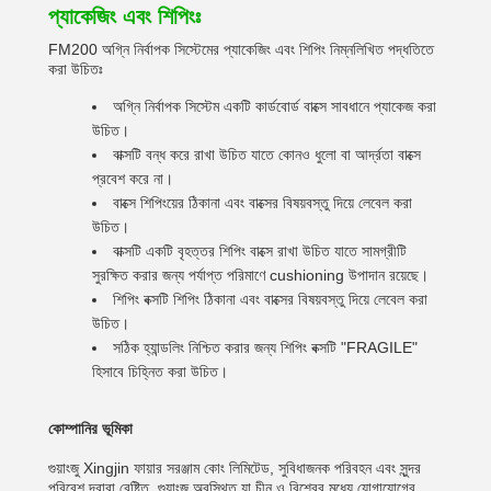
প্যাকেজিং এবং শিপিংঃ
FM200 অগ্নি নির্বাপক সিস্টেমের প্যাকেজিং এবং শিপিং নিম্নলিখিত পদ্ধতিতে
করা উচিতঃ
অগ্নি নির্বাপক সিস্টেম একটি কার্ডবোর্ড বাক্সে সাবধানে প্যাকেজ করা
উচিত।
বাক্সটি বন্ধ করে রাখা উচিত যাতে কোনও ধুলো বা আর্দ্রতা বাক্সে
প্রবেশ করে না।
বাক্সে শিপিংয়ের ঠিকানা এবং বাক্সের বিষয়বস্তু দিয়ে লেবেল করা
উচিত।
বাক্সটি একটি বৃহত্তর শিপিং বাক্সে রাখা উচিত যাতে সামগ্রীটি
সুরক্ষিত করার জন্য পর্যাপ্ত পরিমাণে cushioning উপাদান রয়েছে।
শিপিং বক্সটি শিপিং ঠিকানা এবং বাক্সের বিষয়বস্তু দিয়ে লেবেল করা
উচিত।
সঠিক হ্যান্ডলিং নিশ্চিত করার জন্য শিপিং বক্সটি "FRAGILE"
হিসাবে চিহ্নিত করা উচিত।
কোম্পানির ভূমিকা
গুয়াংজু Xingjin ফায়ার সরঞ্জাম কোং লিমিটেড, সুবিধাজনক পরিবহন এবং সুন্দর
পরিবেশ দ্বারা বেষ্টিত, গুয়াংজু অবস্থিত,যা চীন ও বিশ্বের মধ্যে যোগাযোগের