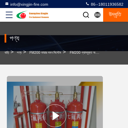
info@xingjin-fire.com
86--18011936582
উদ্ধৃতি
পণ্য
>
>
>
বাড়ি
পণ্য
FM200 ফায়ার দমন সিস্টেম
FM200 গ্যাসযুক্ত অগ্নি নির্বাপক সিস্টেম গরম ধোঁয়া সনাক্তকারী ডিটেক্টর সহ সনাক্তকরণ সিস্টেম