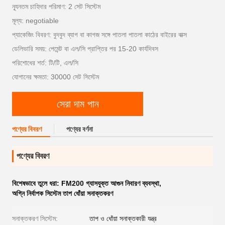
ন্যূনতম চাহিদার পরিমাণ: 2 সেট সিস্টেম
মূল্য: negotiable
প্যাকেজিং বিবরণ: বুদবুদ ব্যাগ বা কাগজ সঙ্গে পাতলা পাতলা কাঠের বাইরের বাক্স
ডেলিভারি সময়: পেমেন্ট বা এল/সি প্রাপ্তির পর 15-20 কার্যদিবস
পরিশোধের শর্ত: টি/টি, এল/সি
যোগানের ক্ষমতা: 30000 সেট সিস্টেম
সেরা দাম পান
পণ্যের বিবরণ
পণ্যের বর্ণনা
পণ্যের বিবরণ
বিশেষভাবে তুলে ধরা:
FM200 গ্যাসযুক্ত আগুন নিবারণ ব্যবস্থা
,
অগ্নি নির্বাপক সিস্টেম তাপ ধোঁয়া সনাক্তকরণ
সনাক্তকরণ সিস্টেম:
তাপ ও ধোঁয়া সনাক্তকারী যন্ত্র