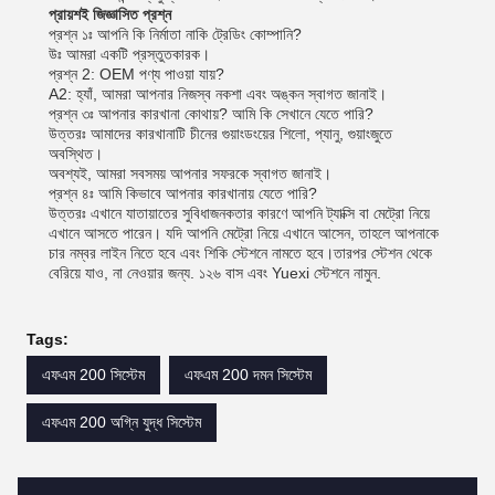
প্রায়শই জিজ্ঞাসিত প্রশ্ন
প্রশ্ন ১ঃ আপনি কি নির্মাতা নাকি ট্রেডিং কোম্পানি?
উঃ আমরা একটি প্রস্তুতকারক।
প্রশ্ন 2: OEM পণ্য পাওয়া যায়?
A2: হ্যাঁ, আমরা আপনার নিজস্ব নকশা এবং অঙ্কন স্বাগত জানাই।
প্রশ্ন ৩ঃ আপনার কারখানা কোথায়? আমি কি সেখানে যেতে পারি?
উত্তরঃ আমাদের কারখানাটি চীনের গুয়াংডংয়ের শিলো, প্যানু, গুয়াংজুতে
অবস্থিত।
অবশ্যই, আমরা সবসময় আপনার সফরকে স্বাগত জানাই।
প্রশ্ন ৪ঃ আমি কিভাবে আপনার কারখানায় যেতে পারি?
উত্তরঃ এখানে যাতায়াতের সুবিধাজনকতার কারণে আপনি ট্যাক্সি বা মেট্রো নিয়ে
এখানে আসতে পারেন। যদি আপনি মেট্রো নিয়ে এখানে আসেন, তাহলে আপনাকে
চার নম্বর লাইন নিতে হবে এবং শিকি স্টেশনে নামতে হবে।তারপর স্টেশন থেকে
বেরিয়ে যাও, না নেওয়ার জন্য. ১২৬ বাস এবং Yuexi স্টেশনে নামুন.
Tags:
এফএম 200 সিস্টেম
এফএম 200 দমন সিস্টেম
এফএম 200 অগ্নি যুদ্ধ সিস্টেম