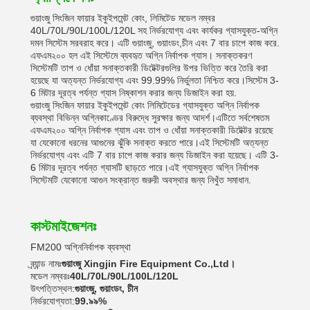
গুয়াংজু সিংজিন ফায়ার ইকুইপমেন্ট কোং, লিমিটেড মডেল নম্বর
40L/70L/90L/100L/120L সহ নির্ভরযোগ্য এবং কার্যকর গ্যাসযুক্ত-অগ্নি
দমন সিস্টেম সরবরাহ করে। এটি গুয়াংজু, গুয়াংডং,চীন এবং 7 বার চাপে কাজ করে.
এফএম২০০ হল এই সিস্টেমে ব্যবহৃত অগ্নি নির্বাপক গ্যাস। সনাক্তকরণ
সিস্টেমটি তাপ ও ধোঁয়া সনাক্তকারী ডিটেক্টরগুলির উপর ভিত্তি করে তৈরি করা
হয়েছে যা অত্যন্ত নির্ভরযোগ্য এবং 99.99% নির্ভুলতা নিশ্চিত করে।সিস্টেম 3-
6 মিটার দূরত্ব পর্যন্ত গ্যাস নিষ্কাশন করার জন্য ডিজাইন করা হয়.
গুয়াংজু সিংজিন ফায়ার ইকুইপমেন্ট কোং লিমিটেডের গ্যাসযুক্ত অগ্নি নির্বাপক
ব্যবস্থা বিভিন্ন অগ্নিকাণ্ডের বিরুদ্ধে সুরক্ষার জন্য আদর্শ।এটিতে সর্বশেষতম
এফএম২০০ অগ্নি নির্বাপক গ্যাস এবং তাপ ও ধোঁয়া সনাক্তকারী ডিটেক্টর রয়েছে
যা যেকোনো ধরনের আগুনের ঝুঁকি সনাক্ত করতে পারে।এই সিস্টেমটি অত্যন্ত
নির্ভরযোগ্য এবং এটি 7 বার চাপে কাজ করার জন্য ডিজাইন করা হয়েছে। এটি 3-
6 মিটার দূরত্ব পর্যন্ত গ্যাসটি ছাড়তে পারে।এই গ্যাসযুক্ত অগ্নি নির্বাপক
সিস্টেমটি যেকোনো আগুন সংক্রান্ত জরুরী অবস্থার জন্য নিখুঁত সমাধান.
কাস্টমাইজেশনঃ
FM200 অগ্নিনির্বাপক ব্যবস্থা
ব্র্যান্ড নামঃ
গুয়াংজু Xingjin Fire Equipment Co.,Ltd।
মডেল নম্বরঃ
40L/70L/90L/100L/120L
উৎপত্তিস্থল:
গুয়াংজু, গুয়াংডং, চীন
নির্ভরযোগ্যতা:
99.৯৯%