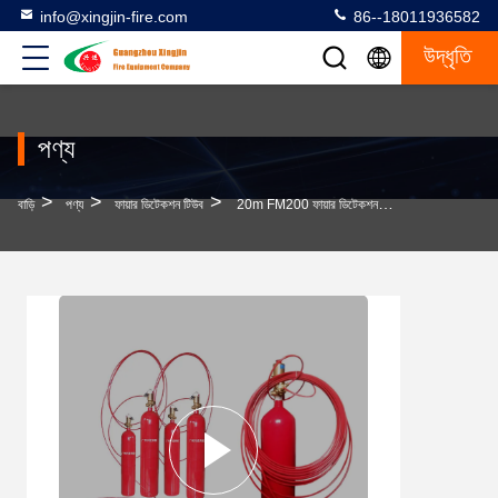
info@xingjin-fire.com
86--18011936582
উদ্ধৃতি
পণ্য
>
>
>
বাড়ি
পণ্য
ফায়ার ডিটেকশন টিউব
20m FM200 ফায়ার ডিটেকশন টিউব অগ্নি সুরক্ষা সমাধান 1.12kg/L