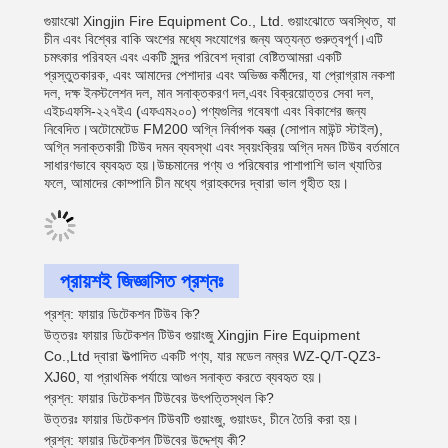
গুয়াংঝো Xingjin Fire Equipment Co., Ltd. গুয়াংঝোতে অবস্থিত, যা
চীন এবং বিশ্বের বাকি অংশের মধ্যে সংযোগের জন্য অত্যন্ত গুরুত্বপূর্ণ।এটি
চমৎকার পরিবহন এবং একটি সুন্দর পরিবেশ দ্বারা বেষ্টিতআমরা একটি
প্রস্তুতকারক, এবং আমাদের পেশাদার এবং অভিজ্ঞ কর্মীদের, যা প্রোগ্রাম নকশা
দল, দক্ষ ইনস্টলেশন দল, মান সনাক্তকরণ দল,এবং বিক্রয়োত্তর সেবা দল,
এইচএফসি-২২৭ইএ (এফএম২০০) পণ্যগুলির গবেষণা এবং বিকাশের জন্য
নিবেদিত।অটোমেটেড FM200 অগ্নি নির্বাপক যন্ত্র (সোপান মাউন্ট স্টাইল),
অগ্নি সনাক্তকারী টিউব দমন ব্যবস্থা এবং স্বয়ংক্রিয় অগ্নি দমন টিউব বর্তমানে
সাধারণভাবে ব্যবহৃত হয়।উচ্চমানের পণ্য ও পরিষেবার পাশাপাশি ভাল খ্যাতির
ফলে, আমাদের কোম্পানি চীন মধ্যে গ্রাহকদের দ্বারা ভাল গৃহীত হয়।
প্রায়শই জিজ্ঞাসিত প্রশ্নঃ
প্রশ্ন: ফায়ার ডিটেকশন টিউব কি?
উত্তরঃ ফায়ার ডিটেকশন টিউব গুয়াংজু Xingjin Fire Equipment
Co.,Ltd দ্বারা উত্পাদিত একটি পণ্য, যার মডেল নম্বর WZ-Q/T-QZ3-
XJ60, যা প্রাথমিক পর্যায়ে আগুন সনাক্ত করতে ব্যবহৃত হয়।
প্রশ্ন: ফায়ার ডিটেকশন টিউবের উৎপত্তিস্থল কি?
উত্তরঃ ফায়ার ডিটেকশন টিউবটি গুয়াংজু, গুয়াংডং, চীনে তৈরি করা হয়।
প্রশ্ন: ফায়ার ডিটেকশন টিউবের উদ্দেশ্য কী?