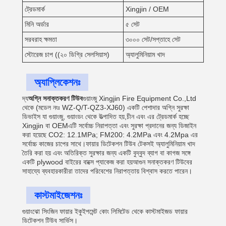
ট্রেডমার্ক
Xingjin / OEM
মিনি অর্ডার
৫ সেট
সরবরাহ ক্ষমতা
৩০০০ সেট/সপ্তাহে সেট
স্টোরেজ চাপ ((২০ ডিগ্রি সেলসিয়াস)
অ্যালুমিনিয়াম খাদ
অ্যাপ্লিকেশনঃ
দ্য
অগ্নি সনাক্তকরণ টিউব
গুয়াংজু Xingjin Fire Equipment Co.,Ltd
থেকে (মডেল নংঃ WZ-Q/T-QZ3-XJ60) একটি পেশাদার অগ্নি সুরক্ষা
ডিভাইস যা গুয়াংজু, গুয়াংডং থেকে উত্পাদিত হয়,চীন এবং এর ট্রেডমার্ক হচ্ছে
Xingjin বা OEMএটি সর্বোচ্চ নিরাপত্তা এবং সুরক্ষা প্রদানের জন্য ডিজাইন
করা হয়েছে CO2: 12.1MPa; FM200: 4.2MPa এবং 4.2Mpa এর
সর্বোচ্চ কাজের চাপের সাথে।ফায়ার ডিটেকশন টিউব টেকসই অ্যালুমিনিয়াম খাদ
তৈরি করা হয় এবং অতিরিক্ত সুরক্ষার জন্য একটি বুদ্বুদ ব্যাগ বা কাগজ সঙ্গে
একটি plywood বাইরের বাক্সে প্যাকেজ করা হয়আগুন সনাক্তকরণ টিউবের
সাহায্যে ব্যবহারকারীরা তাদের পরিবেশের নিরাপত্তায় বিশ্বাস করতে পারেন।
কাস্টমাইজেশনঃ
গুয়াংঝো সিংজিন ফায়ার ইকুইপমেন্ট কোং লিমিটেড থেকে কাস্টমাইজড ফায়ার
ডিটেকশন টিউব সার্ভিস।