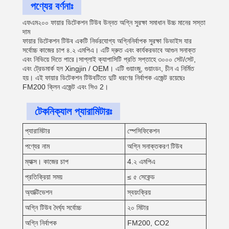
পণ্যের বর্ণনাঃ
এফএম২০০ ফায়ার ডিটেকশন টিউব উন্নত অগ্নি সুরক্ষা সমাধান উচ্চ মানের সস্তা
দাম
ফায়ার ডিটেকশন টিউব একটি নির্ভরযোগ্য অগ্নিনির্বাপক সুরক্ষা ডিভাইস যার
সর্বোচ্চ কাজের চাপ ৪.২ এমপিএ। এটি দ্রুত এবং কার্যকরভাবে আগুন সনাক্ত
এবং নিভিয়ে দিতে পারে।সাপ্লাই ক্যাপাসিটি প্রতি সপ্তাহে ৩০০০ সেট/সেট,
এবং ট্রেডমার্ক হল Xingjin / OEM। এটি গুয়াংজু, গুয়াংডং, চীন এ নির্মিত
হয়। এই ফায়ার ডিটেকশন টিউবটিতে দুটি ধরণের নির্বাপক এজেন্ট রয়েছেঃ
FM200 ক্লিন এজেন্ট এবং সিও 2।
টেকনিক্যাল প্যারামিটারঃ
প্যারামিটার
স্পেসিফিকেশন
পণ্যের নাম
অগ্নি সনাক্তকরণ টিউব
ম্যাক্স। কাজের চাপ
4.২ এমপিএ
প্রতিক্রিয়া সময়
≤ ৫ সেকেন্ড
অ্যাক্টিভেশন
স্বয়ংক্রিয়
অগ্নি টিউব দৈর্ঘ্য সর্বোচ্চ
২০ মিটার
অগ্নি নির্বাপক
FM200, CO2