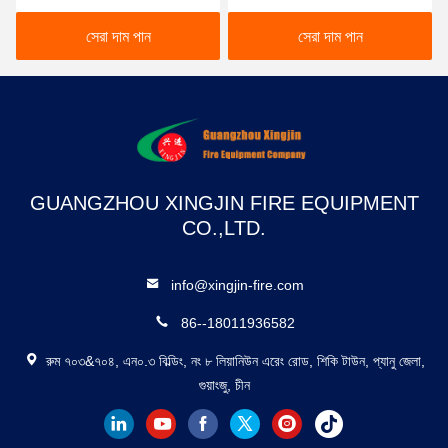
ডিটেকশন টিউব একক জোন
মানের সস্তা দাম
সেরা দাম পান
সেরা দাম পান
GUANGZHOU XINGJIN FIRE EQUIPMENT
CO.,LTD.
info@xingjin-fire.com
86--18011936582
রুম ৭০৩&৭০৪, এন০.৩ বিল্ডিং, নং ৮ লিয়ানিউন এরেং রোড, শিকি টাউন, প্যানু জেলা,
গুয়াংজু, চীন