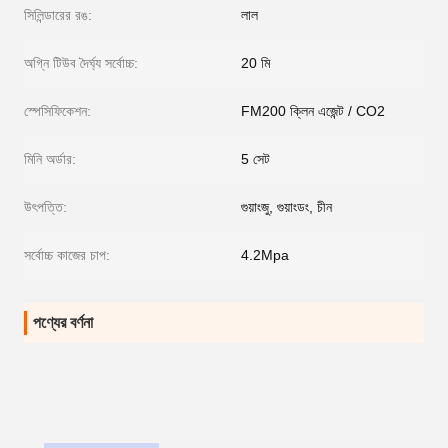
সিলিন্ডারের রঙ:
লাল
অগ্নি টিউব দৈর্ঘ্য সর্বোচ্চ:
20 মি
স্পেসিফিকেশন:
FM200 ক্লিন এজেন্ট / CO2
মিনি অর্ডার:
5 সেট
উৎপত্তি:
গুয়াংজু, গুয়াংডং, চীন
সর্বোচ্চ কাজের চাপ:
4.2Mpa
পণ্যের বর্ণনা