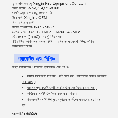
ব্র্যান্ড নামঃ গুয়াংজু Xingjin Fire Equipment Co.,Ltd।
মডেল নম্বরঃ WZ-Q/T-QZ3-XJ60
উৎপত্তিস্থলঃ গুয়াংজু, গুয়াংডং, চীন
ট্রেডমার্ক: Xingjin / OEM
মিনি অর্ডারঃ ৫ সেট
কাজের তাপমাত্রাঃ 0oC ~ 50oC
কাজের চাপঃ CO2: 12.1MPa; FM200: 4.2MPa
স্টোরেজ চাপ ((২০oC): অ্যালুমিনিয়াম খাদ
হাইলাইটসঃ অগ্নি সনাক্তকরণ টিউব, অগ্নি সনাক্তকরণ টিউব, অগ্নি
সনাক্তকরণ টিউব
প্যাকেজিং এবং শিপিংঃ
অগ্নি সনাক্তকরণ টিউবের প্যাকেজিং এবং শিপিংঃ
ফায়ার ডিটেকশন টিউবটি একটি সিল করা প্লাস্টিকের ব্যাগে প্যাকেজ
করা আছে।
তারপর প্যাকেজটি একটি কার্ডবোর্ড বাক্সের ভিতরে রাখা হয়।
কার্ডবোর্ড বক্সটি টেপ দিয়ে বন্ধ করা আছে।
প্যাকেজটি একটি উপযুক্ত কুরিয়ার সার্ভিসের মাধ্যমে প্রেরণ করা
হয়।
কোম্পানির পরিচিতিঃ