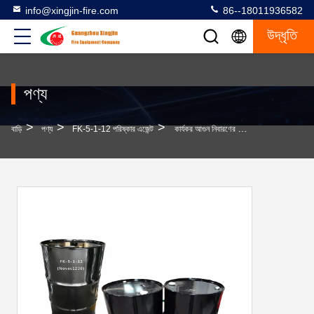
info@xingjin-fire.com
86--18011936582
উদ্ধৃতি
পণ্য
>
>
>
বাড়ি
পণ্য
FK-5-1-12 পরিষ্কার এজেন্ট
কার্যকর আগুন নিবারণের জন্য বর্ণহীন FK-5-1-12 পরিষ্কার এজেন্ট