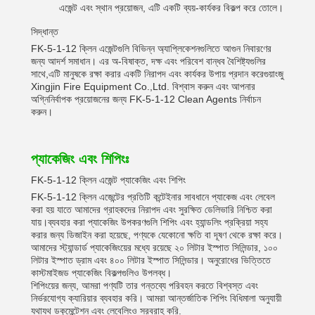
এজেন্ট এবং স্থান প্রয়োজন, এটি একটি ব্যয়-কার্যকর বিকল্প করে তোলে।
সিদ্ধান্ত
FK-5-1-12 ক্লিন এজেন্টগুলি বিভিন্ন অ্যাপ্লিকেশনগুলিতে আগুন নিবারণের
জন্য আদর্শ সমাধান। এর অ-বিষাক্ত, দক্ষ এবং পরিবেশ বান্ধব বৈশিষ্ট্যগুলির
সাথে,এটি মানুষকে রক্ষা করার একটি নিরাপদ এবং কার্যকর উপায় প্রদান করেগুয়াংজু
Xingjin Fire Equipment Co.,Ltd. বিশ্বাস করুন এবং আপনার
অগ্নিনির্বাপক প্রয়োজনের জন্য FK-5-1-12 Clean Agents নির্বাচন
করুন।
প্যাকেজিং এবং শিপিংঃ
FK-5-1-12 ক্লিন এজেন্ট প্যাকেজিং এবং শিপিং
FK-5-1-12 ক্লিন এজেন্টের প্রতিটি কন্টেইনার সাবধানে প্যাকেজ এবং লেবেল
করা হয় যাতে আমাদের গ্রাহকদের নিরাপদ এবং সুরক্ষিত ডেলিভারি নিশ্চিত করা
যায়।ব্যবহার করা প্যাকেজিং উপকরণগুলি শিপিং এবং হ্যান্ডলিং প্রক্রিয়া সহ্য
করার জন্য ডিজাইন করা হয়েছে, পণ্যকে যেকোনো ক্ষতি বা দূষণ থেকে রক্ষা করে।
আমাদের স্ট্যান্ডার্ড প্যাকেজিংয়ের মধ্যে রয়েছে ২০ লিটার ইস্পাত সিলিন্ডার, ১০০
লিটার ইস্পাত ড্রাম এবং ৪০০ লিটার ইস্পাত সিলিন্ডার। অনুরোধের ভিত্তিতে
কাস্টমাইজড প্যাকেজিং বিকল্পগুলিও উপলব্ধ।
শিপিংয়ের জন্য, আমরা পণ্যটি তার গন্তব্যে পরিবহন করতে বিশ্বস্ত এবং
নির্ভরযোগ্য ক্যারিয়ার ব্যবহার করি। আমরা আন্তর্জাতিক শিপিং বিধিমালা অনুযায়ী
যথাযথ ডকুমেন্টেশন এবং লেবেলিংও সরবরাহ করি.