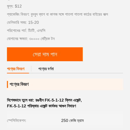
মূল্য: $12
প্যাকেজিং বিবরণ: বুদবুদ ব্যাগ বা কাগজ সঙ্গে পাতলা পাতলা কাঠের বাইরের বাক্স
ডেলিভারি সময়: 15-20
পরিশোধের শর্ত: টি/টি, এল/সি
যোগানের ক্ষমতা: ৩০০০০ মেট্রিক টন
সেরা দাম পান
পণ্যের বিবরণ
পণ্যের বর্ণনা
পণ্যের বিবরণ
বিশেষভাবে তুলে ধরা:
রঙহীন FK-5-1-12 ক্লিন এজেন্ট
,
FK-5-1-12 পরিষ্কার এজেন্ট কার্যকর আগুন নিবারণ
স্পেসিফিকেশন:
250 কেজি ড্রাম