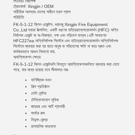
পিএইচঃ নিরপেক্ষ
ট্রেডমার্ক: Xingjin / OEM
শারীরিক অবস্থাঃ চাপের অধীনে তরল গ্যাস
পরিচিতি
FK-5-1-12 ক্লিন এজেন্টস, গুয়াংজু Xingjin Fire Equipment
Co.,Ltd দ্বারা উত্পাদিত, একটি ধরণের হাইড্রোফ্লোরোকার্বন (HFC) অগ্নি
নির্বাপক এজেন্ট যা অ-বিষাক্ত, দক্ষ এবং পরিবেশ বান্ধব।এটি সাধারণত
HFC227ea অগ্নিনির্বাপক সিস্টেম এবং হাইড্রোফ্লোরোকার্বন অগ্নিনির্বাপক
সিস্টেমে ব্যবহার করা হয় যাতে মানুষ বা পরিবেশের ক্ষতি না করে দ্রুত এবং
কার্যকরভাবে আগুন নিভানো যায়.
অ্যাপ্লিকেশন ক্ষেত্র
FK-5-1-12 ক্লিন এজেন্টগুলি বিস্তৃত অ্যাপ্লিকেশনগুলিতে ব্যবহার করা যেতে
পারে, যার মধ্যে রয়েছে তবে সীমাবদ্ধ নয়ঃ
বাণিজ্যিক ভবন
শিল্প প্রতিষ্ঠান
ডেটা সেন্টার
টেলিযোগাযোগ সুবিধা
জাদুঘর এবং আর্ট গ্যালারী
সার্ভার রুম
বিদ্যুৎ কেন্দ্র
রাসায়নিক কারখানা