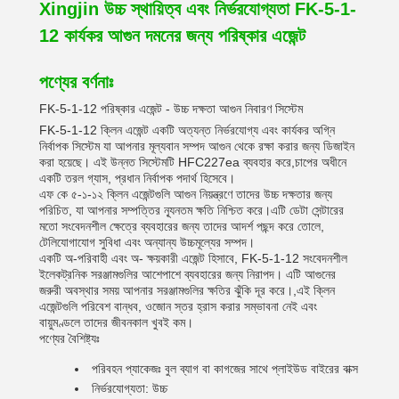
Xingjin উচ্চ স্থায়িত্ব এবং নির্ভরযোগ্যতা FK-5-1-
12 কার্যকর আগুন দমনের জন্য পরিষ্কার এজেন্ট
পণ্যের বর্ণনাঃ
FK-5-1-12 পরিষ্কার এজেন্ট - উচ্চ দক্ষতা আগুন নিবারণ সিস্টেম
FK-5-1-12 ক্লিন এজেন্ট একটি অত্যন্ত নির্ভরযোগ্য এবং কার্যকর অগ্নি
নির্বাপক সিস্টেম যা আপনার মূল্যবান সম্পদ আগুন থেকে রক্ষা করার জন্য ডিজাইন
করা হয়েছে। এই উন্নত সিস্টেমটি HFC227ea ব্যবহার করে,চাপের অধীনে
একটি তরল গ্যাস, প্রধান নির্বাপক পদার্থ হিসেবে।
এফ কে ৫-১-১২ ক্লিন এজেন্টগুলি আগুন নিয়ন্ত্রণে তাদের উচ্চ দক্ষতার জন্য
পরিচিত, যা আপনার সম্পত্তির ন্যূনতম ক্ষতি নিশ্চিত করে।এটি ডেটা সেন্টারের
মতো সংবেদনশীল ক্ষেত্রে ব্যবহারের জন্য তাদের আদর্শ পছন্দ করে তোলে,
টেলিযোগাযোগ সুবিধা এবং অন্যান্য উচ্চমূল্যের সম্পদ।
একটি অ-পরিবাহী এবং অ- ক্ষয়কারী এজেন্ট হিসাবে, FK-5-1-12 সংবেদনশীল
ইলেকট্রনিক সরঞ্জামগুলির আশেপাশে ব্যবহারের জন্য নিরাপদ। এটি আগুনের
জরুরী অবস্থার সময় আপনার সরঞ্জামগুলির ক্ষতির ঝুঁকি দূর করে।,এই ক্লিন
এজেন্টগুলি পরিবেশ বান্ধব, ওজোন স্তর হ্রাস করার সম্ভাবনা নেই এবং
বায়ুমণ্ডলে তাদের জীবনকাল খুবই কম।
পণ্যের বৈশিষ্ট্যঃ
পরিবহন প্যাকেজঃ বুল ব্যাগ বা কাগজের সাথে প্লাইউড বাইরের বাক্স
নির্ভরযোগ্যতা: উচ্চ