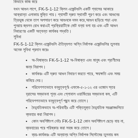
কিভাবে কাজ করে
যখন আগুন লাগে, FK-5-1-12 ক্লিন এজেন্টগুলি একটি গ্যাসের আকারে
আক্রান্ত এলাকায় মুক্তি পায়। গ্যাসটি দ্রুত স্থানটি পূরণ করে এবং আগুনের
ত্রিভুজ থেকে তাপ অপসারণ করে আগুনকে দমন করে,আগুন ছড়িয়ে পড়া এবং
পুনরায় জ্বলন রোধ করাএই প্রক্রিয়াটিকে মোট বন্যা বলা হয় এবং এটি আগুন
নিবারণের একটি অত্যন্ত কার্যকর পদ্ধতি।
সুবিধা
FK-5-1-12 ক্লিন এজেন্টগুলি ঐতিহ্যগত অগ্নি নির্বাপক এজেন্টগুলির তুলনায়
অনেক সুবিধা প্রদান করেঃ
অ-বিষাক্তঃ FK-5-1-12 অ-বিষাক্ত এবং মানুষ এবং প্রাণীদের
জন্য নিরাপদ।
কার্যকরঃ এটি দ্রুত আগুন নিবারণ করতে পারে, ক্ষয়ক্ষতি এবং সময়
কমিয়ে দেয়।
পরিবেশগতভাবে বন্ধুত্বপূর্ণঃ এফকে-৫-১-১২ এর ওজোন স্তর
হ্রাসের সম্ভাবনা শূন্য এবং গ্লোবাল ওয়ার্মিংয়ের সম্ভাবনা কম, এটি
পরিবেশগতভাবে বন্ধুত্বপূর্ণ পছন্দ করে তোলে।
বৈদ্যুতিকভাবে অ-পরিবাহীঃ এটি শক্তিযুক্ত বৈদ্যুতিক সরঞ্জামগুলিতে
ব্যবহার করা নিরাপদ।
কোন অবশিষ্টাংশ নেইঃ FK-5-1-12 কোন অবশিষ্টাংশ ছেড়ে যায় না,
ব্যবহারের পরে পরিষ্কার করা সহজ করে তোলে।
ব্যয়-কার্যকরঃ এটি অন্যান্য অগ্নি নির্বাপক সিস্টেমের তুলনায় কম