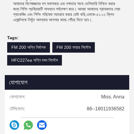
আমাদের বিশেষজ্ঞদের দল যথাসময়ে এবং দক্ষতার সাথে ডেলিভারি নিশ্চিত করার
জন্য শিপিং প্রক্রিয়াটি সাবধানে পর্যবেক্ষণ করে। আমরা আমাদের গ্রাহকদের সেরা
প্যাকেজিং এবং শিপিং পরিষেবা সরবরাহ করার চেষ্টা করি,এফকে-৫১-১২ ক্লিন
এজেন্টসকে নিখুঁত অবস্থায় আপনার কাছে পৌঁছে দিতে হবে।.
Tags:
FM 200 অগ্নি নির্বাপক
FM 200 ফায়ার সিস্টেম
HFC227ea অগ্নি দমন সিস্টেম
যোগাযোগ
যোগাযোগ:
Miss. Anna
টেলিফোন:
86--18011936582