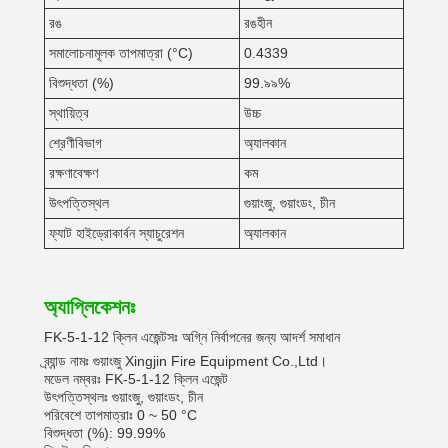
রঙ
রঙহীন
সমালোচনামূলক তাপমাত্রা (°C)
0.4339
বিশুদ্ধতা (%)
99.৯৯%
স্থায়িত্ব
উচ্চ
শ্রেণীবিভাগ
অ্যালকান
রক্ষণাবেক্ষণ
কম
উৎপত্তিস্থল
গুয়াংজু, গুয়াংডং, চীন
ফ্যাট হাইড্রোকার্বন স্যাচুরেশন
অ্যালকান
অ্যাপ্লিকেশনঃ
FK-5-1-12 ক্লিন এজেন্টসঃ অগ্নি নির্বাপনের জন্য আদর্শ সমাধান
ব্র্যান্ড নামঃ গুয়াংজু Xingjin Fire Equipment Co.,Ltd।
মডেল নম্বরঃ FK-5-1-12 ক্লিন এজেন্ট
উৎপত্তিস্থলঃ গুয়াংজু, গুয়াংডং, চীন
পরিবেশে তাপমাত্রাঃ 0 ~ 50 °C
বিশুদ্ধতা (%): 99.99%