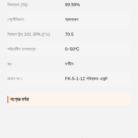
বিশুদ্ধতা (%):
99.99%
শ্রেণীবিভাগ:
অ্যালকেন
হিমায়ন বিন্দু 101.3PA ((°c):
70.5
পরিবেষ্টিত তাপমাত্রা:
0~50℃
রঙ:
বর্ণহীন
মডেল নং।:
FK-5-1-12 পরিষ্কার এজেন্ট
পণ্যের বর্ণনা