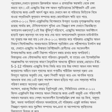
প্রয়োজন,যেখানে মূল্যবান শিল্পকর্মকে আগুন ও রাসায়নিক ক্ষয়ক্ষতি থেকে রক্ষা
করতে হবে।.এই এজেন্টের উচ্চ দক্ষ আগুন প্রতিরোধের বৈশিষ্ট্যগুলি এটি এমন
পরিবেশের জন্য একটি আদর্শ পছন্দ করে যেখানে জল বা পাউডার ভিত্তিক নিভে
যাওয়া পদ্ধতিগুলি মূল্যবান সম্পদের জন্য কোলেটারাল ক্ষতি হতে পারে.
এফকে-৫-১-১২ ক্লিন এজেন্টগুলির বিশেষভাবে উপকৃত হওয়ার দৃশ্যকল্পগুলির মধ্যে
রয়েছে সার্ভার রুম, টেলিযোগাযোগ সুবিধা এবং নিয়ন্ত্রণ কক্ষ যেখানে নিরবচ্ছিন্ন
অপারেশন গুরুত্বপূর্ণ।এই উচ্চ ঝুঁকিপূর্ণ পরিবেশে, এজেন্টের ক্ষমতায়ন অবশিষ্টাংশ
ছাড়াই দ্রুত জ্বলন্ত দম বন্ধ করে দেয় যাতে অপারেশনগুলি ন্যূনতম ডাউনটাইম
সহ পুনরায় শুরু করা যায়।এফ কে-৫-১-১২ ব্যবহার করে পরিষ্কার এজেন্টের আগুন
নিবারণ সিস্টেমগুলিও সাধারণভাবে চিকিৎসা প্রতিষ্ঠান এবং পরীক্ষাগারে ইনস্টল করা
হয়, যেখানে এজেন্টের অ-বিষাক্ত বৈশিষ্ট্যগুলি রোগীদের এবং সংবেদনশীল
উপকরণগুলির জন্য একটি নিরাপদ পরিবেশ বজায় রাখার জন্য অপরিহার্য।
বিমানবন্দর এবং নৌযানগুলির মতো পরিবহন কেন্দ্রগুলি, যা তারের এবং ইলেকট্রনিক
সরঞ্জামগুলির ঘন ঘনত্বের কারণে বৈদ্যুতিক আগুনের ঝুঁকিতে রয়েছে,এছাড়াও FK-
5-1-12 পরিষ্কার এজেন্টের উপর নির্ভর করে তার উচ্চ দক্ষতা আগুন দমন ক্ষমতা
জন্যচাপের অধীনে তরল গ্যাসের মতো পণ্যটির শারীরিক অবস্থা দ্রুত এবং
বিস্তৃত স্রাবের অনুমতি দেয়, দ্রুত শিখাটি আবৃত করে এবং আণবিক স্তরে
আগুনকে বাধা দেয়।এই দ্রুত পদক্ষেপ আগুন ছড়িয়ে পড়া এবং সম্ভাব্য ক্ষতির
পরিমাণ কমাতে অত্যন্ত গুরুত্বপূর্ণ.
সংক্ষেপে, গুয়াংজু সিংজিন ফায়ার ইকুইপমেন্ট কোং, লিমিটেডের এফকে-৫-১-১২
ক্লিন এজেন্টগুলি উচ্চ দক্ষতার আগুন নিবারণের জন্য একটি বহুমুখী এবং শক্তিশালী
সমাধান সরবরাহ করে।লক্ষ্য সংবেদনশীল ইলেকট্রনিক্স রক্ষা করা হয় কিনা, অমূল্য
শিল্প, অথবা অপরিহার্য পরিবহন অবকাঠামো,এই পরিষ্কার এজেন্ট কার্যকর আগুন
নিয়ন্ত্রণ প্রদান করে সুরক্ষিত সম্পদের অখণ্ডতা বা আশেপাশের ব্যক্তিদের
নিরাপত্তা বিপন্ন না করে.