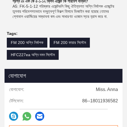
প্রশ্ন ৫ঃ এফ কে ৫-১-১২ ক্লিন এজেন্ট কি পরিবেশ বান্ধব?
A5: FK-5-1-12 পরিষ্কার এজেন্টগুলি কিছু ঐতিহ্যগত অগ্নি নির্বাপক এজেন্টের
তুলনায় পরিবেশগতভাবে বন্ধুত্বপূর্ণ বিকল্প হিসাবে ডিজাইন করা হয়েছে।তাদের
গ্লোবাল ওয়ার্মিংয়ের সম্ভাবনা কম এবং সাধারণত ওজোন স্তর হ্রাস করে না.
Tags:
FM 200 অগ্নি নির্বাপক
FM 200 ফায়ার সিস্টেম
HFC227ea অগ্নি দমন সিস্টেম
যোগাযোগ
যোগাযোগ:
Miss. Anna
টেলিফোন:
86--18011936582