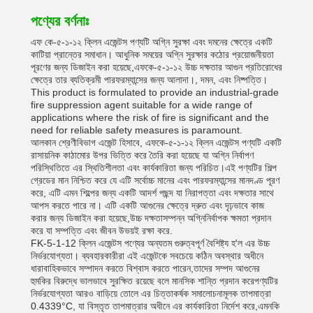
পণ্যের বর্ণনাঃ
এফ কে-৫-১-১২ ক্লিন এজেন্টস পণ্যটি অগ্নি সুরক্ষা এবং দমনের ক্ষেত্রে একটি
কাটিয়া প্রান্তের সমাধান। আধুনিক সময়ের অগ্নি সুরক্ষার কঠোর প্রয়োজনীয়তা
পূরণের জন্য ডিজাইন করা হয়েছে,এফকে-৫-১-১২ উচ্চ দক্ষতার আগুন প্রতিরোধের
ক্ষেত্রে তার ব্যতিক্রমী পারফরম্যান্সের জন্য আলাদা।, দমন, এবং নিষ্পত্তি।
This product is formulated to provide an industrial-grade
fire suppression agent suitable for a wide range of
applications where the risk of fire is significant and the
need for reliable safety measures is paramount.
আলকান শ্রেণীবিভাগ এজেন্ট হিসাবে, এফকে-৫-১-১২ ক্লিন এজেন্টস পণ্যটি একটি
রাসায়নিক কাঠামোর উপর ভিত্তি করে তৈরি করা হয়েছে যা অগ্নি নির্বাপণ
পরিস্থিতিতে এর স্থিতিশীলতা এবং কার্যকারিতা জন্য পরিচিত।এই পণ্যটির শিল্প
গ্রেডের মান নিশ্চিত করে যে এটি সর্বোচ্চ মানের এবং পারফরম্যান্সের মানদণ্ড পূরণ
করে, এটি এমন শিল্পের জন্য একটি আদর্শ পছন্দ যা নিরাপত্তা এবং দক্ষতার সাথে
আপস করতে পারে না। এটি একটি আগুনের ক্ষেত্রে দ্রুত এবং দৃঢ়ভাবে কাজ
করার জন্য ডিজাইন করা হয়েছে,উচ্চ দক্ষতাসম্পন্ন অগ্নিনির্বাপক ক্ষমতা প্রদান
করে যা সম্পত্তি এবং জীবন উভয়ই রক্ষা করে.
FK-5-1-12 ক্লিন এজেন্টস পণ্যের অন্যতম গুরুত্বপূর্ণ বৈশিষ্ট্য হ'ল এর উচ্চ
নির্ভরযোগ্যতা। ব্যবহারকারীরা এই এজেন্টকে সবচেয়ে কঠিন অবস্থার অধীনে
ধারাবাহিকভাবে সম্পাদন করতে বিশ্বাস করতে পারেন,তাদের সম্পদ আগুনের
হুমকির বিরুদ্ধে ভালভাবে সুরক্ষিত রয়েছে বলে মানসিক শান্তি প্রদান করেপণ্যটির
নির্ভরযোগ্যতা আরও বাড়িয়ে তোলে এর চিত্তাকর্ষক সমালোচনামূলক তাপমাত্রা
0.4339°C, যা বিস্তৃত তাপমাত্রার অধীনে এর কার্যকারিতা নির্দেশ করে,এমনকি