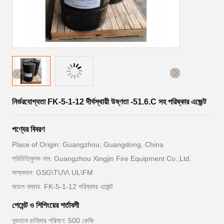
নির্ভরযোগ্যতা FK-5-1-12 দীর্ঘস্থায়ী উষ্ণতা -51.6.C সহ পরিষ্কার এজেন্ট
পণ্যের বিবরণ
Place of Origin: Guangzhou, Guangdong, China
পরিচিতিমুলক নাম: Guangzhou Xingjin Fire Equipment Co.,Ltd.
সাক্ষ্যদান: GSG\TUV\ UL\FM
মডেল নম্বার: FK-5-1-12 পরিষ্কার এজেন্ট
পেমেন্ট ও শিপিংয়ের শর্তাবলী
ন্যূনতম চাহিদার পরিমাণ: 500 কেজি