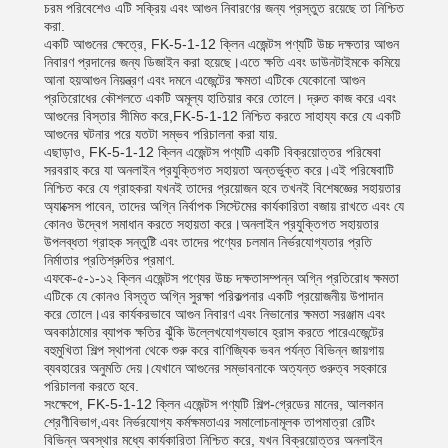
চরম পরিবেশেও এটি সক্রিয় এবং আগুন নিবারণের জন্য প্রস্তুত রয়েছে তা নিশ্চিত
করা.
একটি আগুনের ক্ষেত্রে, FK-5-1-12 ক্লিন এজেন্টস পণ্যটি উচ্চ দক্ষতার আগুন
নিবারণ প্রদানের জন্য ডিজাইন করা হয়েছে।এতে ক্ষতি এবং ডাউনটাইমকে কমিয়ে
আনা হয়আগুন নিয়ন্ত্রণ এবং দমনে এজেন্টের ক্ষমতা এটিকে যেকোনো আগুন
প্রতিরোধের কৌশলতে একটি অমূল্য হাতিয়ার করে তোলে। দ্রুত কাজ করে এবং
আগুনের বিস্তার সীমিত করে,FK-5-1-12 নিশ্চিত করতে সাহায্য করে যে একটি
আগুনের ঘটনার পরে যতটা সম্ভব পরিচালনা করা যায়.
এছাড়াও, FK-5-1-12 ক্লিন এজেন্টস পণ্যটি একটি বিক্রয়োত্তর পরিষেবা
সরবরাহ করে যা অনলাইন প্রযুক্তিগত সহায়তা অন্তর্ভুক্ত করে।এই পরিষেবাটি
নিশ্চিত করে যে গ্রাহকরা যখনই তাদের প্রয়োজন হবে তখনই বিশেষজ্ঞের সহায়তার
অ্যাক্সেস পাবেন, তাদের অগ্নি নির্বাপক সিস্টেমের কার্যকারিতা বজায় রাখতে এবং যে
কোনও উদ্বেগ সমাধান করতে সহায়তা করে।অনলাইন প্রযুক্তিগত সহায়তার
উপলব্ধতা গ্রাহক সন্তুষ্টি এবং তাদের পণ্যের চলমান নির্ভরযোগ্যতার প্রতি
নির্মাতার প্রতিশ্রুতির প্রমাণ.
এফকে-৫-১-১২ ক্লিন এজেন্টস পণ্যের উচ্চ দক্ষতাসম্পন্ন অগ্নি প্রতিরোধ ক্ষমতা
এটিকে যে কোনও বিস্তৃত অগ্নি সুরক্ষা পরিকল্পনার একটি প্রয়োজনীয় উপাদান
করে তোলে।এর কার্যকরভাবে আগুন নিবারণ এবং নিভানোর ক্ষমতা সরঞ্জাম এবং
অবকাঠামোর ব্যাপক ক্ষতির ঝুঁকি উল্লেখযোগ্যভাবে হ্রাস করতে পারেএজেন্টের
বহুমুখিতা শিল্প স্থাপনা থেকে শুরু করে বাণিজ্যিক ভবন পর্যন্ত বিভিন্ন জায়গায়
ব্যবহারের অনুমতি দেয়।যেখানে আগুনের সম্ভাবনাকে অত্যন্ত গুরুত্ব সহকারে
পরিচালনা করতে হবে.
সংক্ষেপে, FK-5-1-12 ক্লিন এজেন্টস পণ্যটি শিল্প-গ্রেডের মানের, আলকান
শ্রেণীবিভাগ,এবং নির্ভরযোগ্য কর্মক্ষমতাএর সমালোচনামূলক তাপমাত্রা রেটিং
বিভিন্ন অবস্থার মধ্যে কার্যকারিতা নিশ্চিত করে, যখন বিক্রয়োত্তর অনলাইন