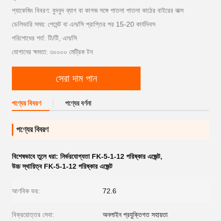
প্যাকেজিং বিবরণ: বুদবুদ ব্যাগ বা কাগজ সঙ্গে পাতলা পাতলা কাঠের বাইরের বাক্স
ডেলিভারি সময়: পেমেন্ট বা এল/সি প্রাপ্তির পর 15-20 কার্যদিবস
পরিশোধের শর্ত: টি/টি, এল/সি
যোগানের ক্ষমতা: ৩০০০০ মেট্রিক টন
সেরা দাম পান
পণ্যের বিবরণ
পণ্যের বর্ণনা
পণ্যের বিবরণ
বিশেষভাবে তুলে ধরা:
নির্ভরযোগ্যতা FK-5-1-12 পরিষ্কার এজেন্ট
,
উচ্চ স্থায়িত্ব FK-5-1-12 পরিষ্কার এজেন্ট
আণবিক ভর:
72.6
বিক্রয়োত্তর সেবা:
অনলাইন প্রযুক্তিগত সহায়তা