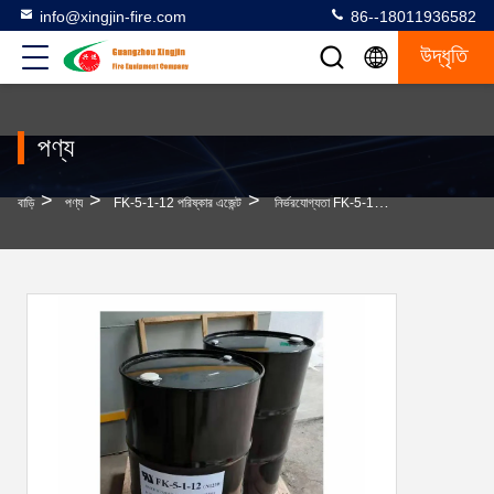
info@xingjin-fire.com
86--18011936582
উদ্ধৃতি
পণ্য
>
>
>
বাড়ি
পণ্য
FK-5-1-12 পরিষ্কার এজেন্ট
নির্ভরযোগ্যতা FK-5-1-12 দীর্ঘস্থায়ী উষ্ণতা -51.6.C সহ পরিষ্কার এজেন্ট