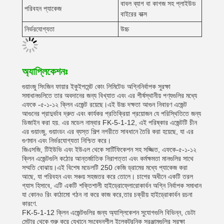
বাবল ব্যাগ বা কাগজ সহ প্লাইউড
পরিবহন প্যাকেজ
বাইরের বাক্স
নির্ভরযোগ্যতা
উচ্চ
অ্যাপ্লিকেশনঃ
গুয়াংজু সিংজিন ফায়ার ইকুইপমেন্ট কোং লিমিটেড অগ্নিনির্বাপক সুরক্ষা
সমাধানগুলিতে তার অবদানের জন্য বিখ্যাত এবং এর শীর্ষস্থানীয় পণ্যগুলির মধ্যে
এফকে -৫-১-১২ ক্লিন এজেন্ট রয়েছে।এই উচ্চ দক্ষতা আগুন নিবারণ এজেন্ট
আগুনের প্রাদুর্ভাব দ্রুত এবং কার্যকর প্রতিক্রিয়া প্রয়োজন যে পরিস্থিতিতে জন্য
ডিজাইন করা হয়. এর মডেল নাম্বার FK-5-1-12, এই পরিষ্কার এজেন্টটি চীন
এর গুয়াংজু, গুয়াংডং এর ব্যস্ত শিল্প নগরীতে সাবধানে তৈরি করা হয়েছে, যা এর
গুণমান এবং নির্ভরযোগ্যতা নিশ্চিত করে।
জিএসজি, টিইউভি এবং ইউএল থেকে সার্টিফিকেশন সহ সজ্জিত, এফকে-৫-১-১২
ক্লিন এজেন্টগুলি কঠোর আন্তর্জাতিক নিরাপত্তা এবং কর্মক্ষমতা মানগুলির সাথে
সম্মতি বোঝায়।এই বিশেষ মডেলটি 250 কেজি ড্রামের মধ্যে প্যাকেজ করা
আছে, যা পরিবহন এবং সঞ্চয় সহজতর করে তোলে। চাপের অধীনে একটি তরল
গ্যাস হিসাবে, এটি একটি শক্তিশালী হাইড্রোফ্লোরোকার্বন অগ্নি নির্বাপক সমাধান
যা কোনও রিং কাঠামো গঠন না করে কাজ করে,তার চক্রীয় হাইড্রোকার্বন রচনা
কারণে.
FK-5-1-12 ক্লিন এজেন্টগুলির জন্য অ্যাপ্লিকেশন সুযোগগুলি বিভিন্ন, ডেটা
সেন্টার থেকে শুরু করে যেখানে সংবেদনশীল ইলেকট্রনিক সরঞ্জামগুলির সুরক্ষা