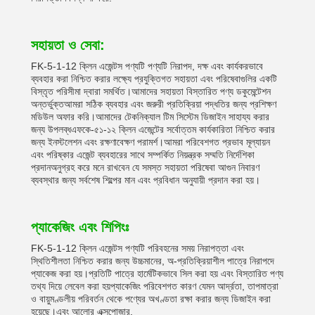
সহায়তা ও সেবা:
FK-5-1-12 ক্লিন এজেন্টস পণ্যটি পণ্যটি নিরাপদ, দক্ষ এবং কার্যকরভাবে
ব্যবহার করা নিশ্চিত করার লক্ষ্যে প্রযুক্তিগত সহায়তা এবং পরিষেবাগুলির একটি
বিস্তৃত পরিসীমা দ্বারা সমর্থিত।আমাদের সহায়তা বিস্তারিত পণ্য ডকুমেন্টেশন
অন্তর্ভুক্তআমরা সঠিক ব্যবহার এবং জরুরী প্রতিক্রিয়া পদ্ধতির জন্য প্রশিক্ষণ
মডিউল অফার করি।আমাদের টেকনিক্যাল টিম সিস্টেম ডিজাইন সাহায্য করার
জন্য উপলব্ধএফকে-৫১-১২ ক্লিন এজেন্টের সর্বোত্তম কার্যকারিতা নিশ্চিত করার
জন্য ইনস্টলেশন এবং রক্ষণাবেক্ষণ পরামর্শ।আমরা পরিবেশগত প্রভাব মূল্যায়ন
এবং পরিষ্কার এজেন্ট ব্যবহারের সাথে সম্পর্কিত নিয়ন্ত্রক সম্মতি নির্দেশিকা
প্রদানঅনুগ্রহ করে মনে রাখবেন যে সমস্ত সহায়তা পরিষেবা আগুন নিবারণ
ব্যবস্থার জন্য সর্বশেষ শিল্পের মান এবং প্রবিধান অনুযায়ী প্রদান করা হয়।
প্যাকেজিং এবং শিপিংঃ
FK-5-1-12 ক্লিন এজেন্টস পণ্যটি পরিবহনের সময় নিরাপত্তা এবং
স্থিতিশীলতা নিশ্চিত করার জন্য উচ্চমানের, অ-প্রতিক্রিয়াশীল পাত্রে নিরাপদে
প্যাকেজ করা হয়।প্রতিটি পাত্রে হার্মেটিকভাবে সিল করা হয় এবং বিস্তারিত পণ্য
তথ্য দিয়ে লেবেল করা হয়প্যাকেজিং পরিবেশগত কারণ যেমন আর্দ্রতা, তাপমাত্রা
ও বায়ুমণ্ডলীয় পরিবর্তন থেকে পণ্যের অখণ্ডতা রক্ষা করার জন্য ডিজাইন করা
হয়েছে।এবং আলোর এক্সপোজার.