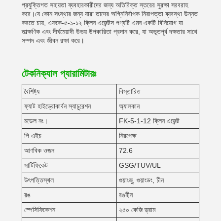
প্রযুক্তিগত সহায়তা ব্যবহারকারীদের জন্য অতিরিক্ত স্তরের সুরক্ষা সরবরাহ
করে।যে কোন সংস্থার জন্য যারা তাদের অগ্নিনির্বাপক নিরাপত্তা ব্যবস্থা উন্নত
করতে চায়, এফকে-৫-১-১২ ক্লিন এজেন্টস পণ্যটি এমন একটি বিনিয়োগ যা
তাত্ক্ষণিক এবং দীর্ঘমেয়াদী উভয় উপকারিতা প্রদান করে, যা অভূতপূর্ব দক্ষতার সাথে
সম্পদ এবং জীবন রক্ষা করে।
টেকনিক্যাল প্যারামিটারঃ
বৈশিষ্ট্য
বিস্তারিত
ফ্যাট হাইড্রোকার্বন স্যাচুরেশন
অ্যালকান
মডেল নং।
FK-5-1-12 ক্লিন এজেন্ট
পি এইচ
নিরপেক্ষ
আণবিক ওজন
72.6
সার্টিফিকেট
GSG/TUV/UL
উৎপত্তিস্থল
গুয়াংজু, গুয়াংডং, চীন
রঙ
রঙহীন
স্পেসিফিকেশন
২৫০ কেজি ড্রাম