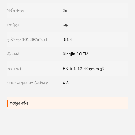
নির্ভরযোগ্যতা:
উচ্চ
স্থায়িত্ব:
উচ্চ
স্ফুটনাঙ্ক 101.3PA(°c) I:
-51.6
ট্রেডমার্ক:
Xingjin / OEM
মডেল নং।:
FK-5-1-12 পরিষ্কার এজেন্ট
সমালোচনামূলক চাপ (এমপিএ):
4.8
পণ্যের বর্ণনা