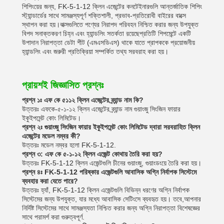
শিপিংয়ের জন্য, FK-5-1-12 ক্লিন এজেন্টের কনটেইনারগুলি আন্তর্জাতিক শিপিং
স্ট্যান্ডার্ডের সাথে সামঞ্জস্যপূর্ণ শক্তিশালী, প্রভাব-প্রতিরোধী বাইরের বাক্সে
স্থাপন করা হয়।বাক্সগুলিতে পণ্যের নিরাপদ পরিবহন নিশ্চিত করার জন্য উপযুক্ত
বিপদ সনাক্তকরণ চিহ্ন এবং হ্যান্ডলিং সতর্কতা রয়েছেপ্রতিটি শিপমেন্টে একটি
উপাদান নিরাপত্তা ডেটা শীট (এমএসডিএস) থাকে যাতে প্রাপককে প্রয়োজনীয়
হ্যান্ডলিং এবং জরুরী প্রতিক্রিয়া সম্পর্কিত তথ্য সরবরাহ করা হয়।
প্রায়শই জিজ্ঞাসিত প্রশ্নঃ
প্রশ্ন ১ঃ এফ কে ৫১১২ ক্লিন এজেন্টের ব্র্যান্ড নাম কি?
উত্তরঃ এফকে-৫-১-১২ ক্লিন এজেন্টের ব্র্যান্ড নাম গুয়াংজু সিংজিন ফায়ার
ইকুইপমেন্ট কোং লিমিটেড।
প্রশ্ন ২ঃ গুয়াংজু সিংজিন ফায়ার ইকুইপমেন্ট কোং লিমিটেড দ্বারা সরবরাহিত ক্লিন
এজেন্টের মডেল নম্বর কী?
উত্তরঃ মডেল নম্বর হলো FK-5-1-12.
প্রশ্ন ৩: এফ কে ৫-১-১২ ক্লিন এজেন্ট কোথায় তৈরি করা হয়?
উত্তরঃ FK-5-1-12 ক্লিন এজেন্টগুলি চীনের গুয়াংজু, গুয়াংডংয়ে তৈরি করা হয়।
প্রশ্ন ৪ঃ FK-5-1-12 পরিষ্কার এজেন্টগুলি আবাসিক অগ্নি নির্বাপক সিস্টেমে
ব্যবহার করা যেতে পারে?
উত্তরঃ হ্যাঁ, FK-5-1-12 ক্লিন এজেন্টগুলি বিভিন্ন ধরণের অগ্নি নির্বাপক
সিস্টেমের জন্য উপযুক্ত, যার মধ্যে আবাসিক সেটিংসে ব্যবহৃত হয়। তবে,আপনার
নির্দিষ্ট সিস্টেমের সাথে সামঞ্জস্যতা নিশ্চিত করার জন্য অগ্নি নিরাপত্তা বিশেষজ্ঞের
সাথে পরামর্শ করা গুরুত্বপূর্ণ.