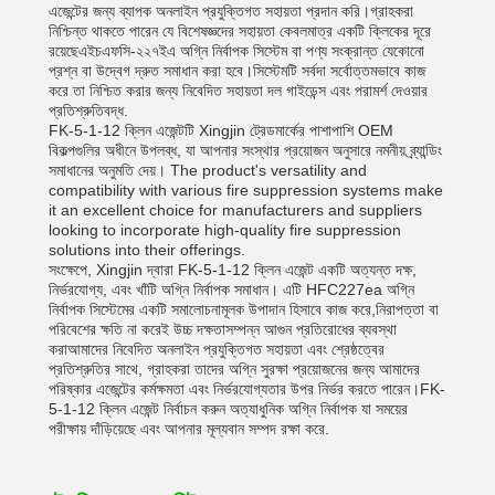
এজেন্টের জন্য ব্যাপক অনলাইন প্রযুক্তিগত সহায়তা প্রদান করি।গ্রাহকরা
নিশ্চিন্ত থাকতে পারেন যে বিশেষজ্ঞদের সহায়তা কেবলমাত্র একটি ক্লিকের দূরে
রয়েছেএইচএফসি-২২৭ইএ অগ্নি নির্বাপক সিস্টেম বা পণ্য সংক্রান্ত যেকোনো
প্রশ্ন বা উদ্বেগ দ্রুত সমাধান করা হবে।সিস্টেমটি সর্বদা সর্বোত্তমভাবে কাজ
করে তা নিশ্চিত করার জন্য নিবেদিত সহায়তা দল গাইডেন্স এবং পরামর্শ দেওয়ার
প্রতিশ্রুতিবদ্ধ.
FK-5-1-12 ক্লিন এজেন্টটি Xingjin ট্রেডমার্কের পাশাপাশি OEM
বিকল্পগুলির অধীনে উপলব্ধ, যা আপনার সংস্থার প্রয়োজন অনুসারে নমনীয় ব্র্যান্ডিং
সমাধানের অনুমতি দেয়। The product's versatility and
compatibility with various fire suppression systems make
it an excellent choice for manufacturers and suppliers
looking to incorporate high-quality fire suppression
solutions into their offerings.
সংক্ষেপে, Xingjin দ্বারা FK-5-1-12 ক্লিন এজেন্ট একটি অত্যন্ত দক্ষ,
নির্ভরযোগ্য, এবং খাঁটি অগ্নি নির্বাপক সমাধান। এটি HFC227ea অগ্নি
নির্বাপক সিস্টেমের একটি সমালোচনামূলক উপাদান হিসাবে কাজ করে,নিরাপত্তা বা
পরিবেশের ক্ষতি না করেই উচ্চ দক্ষতাসম্পন্ন আগুন প্রতিরোধের ব্যবস্থা
করাআমাদের নিবেদিত অনলাইন প্রযুক্তিগত সহায়তা এবং শ্রেষ্ঠত্বের
প্রতিশ্রুতির সাথে, গ্রাহকরা তাদের অগ্নি সুরক্ষা প্রয়োজনের জন্য আমাদের
পরিষ্কার এজেন্টের কর্মক্ষমতা এবং নির্ভরযোগ্যতার উপর নির্ভর করতে পারেন।FK-
5-1-12 ক্লিন এজেন্ট নির্বাচন করুন অত্যাধুনিক অগ্নি নির্বাপক যা সময়ের
পরীক্ষায় দাঁড়িয়েছে এবং আপনার মূল্যবান সম্পদ রক্ষা করে.