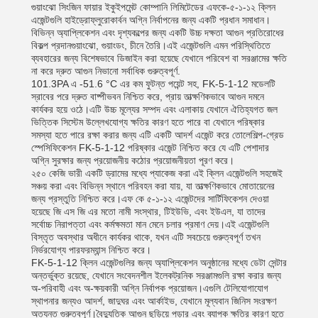
গুয়াংঝো সিংজিন ফায়ার ইকুইপমেন্ট কোম্পানি লিমিটেডের এফকে-৫-১-১২ ক্লিন
এজেন্টগুলি হাইড্রোফ্লুরোকার্বন অগ্নি নির্বাপনের জন্য একটি প্রধান সমাধান।
বিভিন্ন অ্যাপ্লিকেশন এবং দৃশ্যকল্পের জন্য একটি উচ্চ দক্ষতা আগুন প্রতিরোধের
বিকল্প প্রদানগুয়াংঝো, গুয়াংডং, চীনে তৈরি।এই এজেন্টগুলি এমন পরিস্থিতিতে
ব্যবহারের জন্য বিশেষভাবে ডিজাইন করা হয়েছে যেখানে পরিবেশ বা সরঞ্জামের ক্ষতি
না করে দ্রুত আগুন নিভানো সর্বাধিক গুরুত্বপূর্ণ.
101.3PA এ -51.6 °C এর কম ফুটন্ত পয়েন্ট সহ, FK-5-1-12 মডেলটি
স্রাবের পরে দ্রুত বাষ্পীভবন নিশ্চিত করে, প্রায় তাত্ক্ষণিকভাবে আগুন দমনে
কার্যকর হয়ে ওঠে।এটি উচ্চ মূল্যের সম্পদ এবং এলাকায় যেখানে ঐতিহ্যগত জল
ভিত্তিক সিস্টেম উল্লেখযোগ্য ক্ষতির কারণ হতে পারে বা যেখানে পরিষ্কার
সমস্যা হতে পারে রক্ষা করার জন্য এটি একটি আদর্শ এজেন্ট করে তোলেশিল্প-গ্রেড
স্পেসিফিকেশন FK-5-1-12 পরিষ্কার এজেন্ট নিশ্চিত করে যে এটি পেশাদার
অগ্নি সুরক্ষার জন্য প্রয়োজনীয় কঠোর প্রয়োজনীয়তা পূরণ করে।
২৫০ কেজি ভারী একটি ড্রামের মধ্যে প্যাকেজ করা এই ক্লিন এজেন্টগুলি সহজেই
সঞ্চয় করা এবং বিভিন্ন স্থানে পরিবহন করা যায়, যা তাত্ক্ষণিকভাবে মোতায়েনের
জন্য প্রস্তুতি নিশ্চিত করে।এফ কে ৫-১-১২ এজেন্টদের সার্টিফিকেশন দেওয়া
হয়েছে জি এস জি এর মতো নামী সংস্থার, টিইউভি, এবং ইউএল, যা তাদের
সর্বোচ্চ নিরাপত্তা এবং কর্মক্ষমতা মান মেনে চলার প্রমাণ দেয়।এই এজেন্টগুলি
বিস্তৃত অবস্থার অধীনে কার্যকর থাকে, যখন এটি সবচেয়ে গুরুত্বপূর্ণ তখন
নির্ভরযোগ্য পারফরম্যান্স নিশ্চিত করে।
FK-5-1-12 ক্লিন এজেন্টগুলির জন্য অ্যাপ্লিকেশন অনুষ্ঠানের মধ্যে ডেটা সেন্টার
অন্তর্ভুক্ত রয়েছে, যেখানে সংবেদনশীল ইলেকট্রনিক সরঞ্জামগুলি রক্ষা করার জন্য
অ-পরিবাহী এবং অ-ক্ষয়কারী অগ্নি নির্বাপক প্রয়োজন।এগুলি টেলিযোগাযোগ
স্থাপনার জন্যও আদর্শ, জাদুঘর এবং আর্কাইভ, যেখানে মূল্যবান জিনিস সংরক্ষণ
অত্যন্ত গুরুত্বপূর্ণ।বৈদ্যুতিক আগুন ছড়িয়ে পড়ার এবং ব্যাপক ক্ষতির কারণ হতে