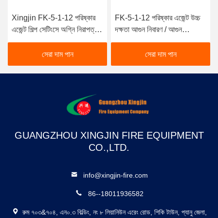
Xingjin FK-5-1-12 পরিষ্কার
FK-5-1-12 পরিষ্কার এজেন্ট উচ্চ
এজেন্ট শিল্প সেটিংসে অগ্নি নিরাপত্তা
দক্ষতা আগুন নিবারণ / আগুন
জন্য অপরিহার্য
প্রতিরোধ নিরাপত্তা এবং
নির্ভরযোগ্যতা
সেরা দাম পান
সেরা দাম পান
GUANGZHOU XINGJIN FIRE EQUIPMENT
CO.,LTD.
info@xingjin-fire.com
86--18011936582
রুম ৭০৩&৭০৪, এন০.৩ বিল্ডিং, নং ৮ লিয়ানিউন এরেং রোড, শিকি টাউন, প্যানু জেলা,