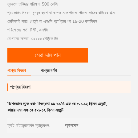
ন্যূনতম চাহিদার পরিমাণ: 500 কেজি
প্যাকেজিং বিবরণ: বুদবুদ ব্যাগ বা কাগজ সঙ্গে পাতলা পাতলা কাঠের বাইরের বাক্স
ডেলিভারি সময়: পেমেন্ট বা এল/সি প্রাপ্তির পর 15-20 কার্যদিবস
পরিশোধের শর্ত: টি/টি, এল/সি
যোগানের ক্ষমতা: ৩০০০০ মেট্রিক টন
সেরা দাম পান
পণ্যের বিবরণ
পণ্যের বর্ণনা
পণ্যের বিবরণ
বিশেষভাবে তুলে ধরা:
বিশুদ্ধতা ৯৯.৯৯% এফ কে ৫-১-১২ ক্লিন এজেন্ট
,
ফায়ার দমন এফ কে ৫-১-১২ ক্লিন এজেন্ট
ফ্যাট হাইড্রোকার্বন স্যাচুরেশন:
অ্যালকেন