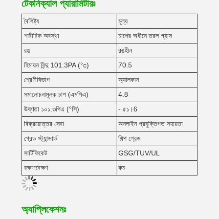
টেকনিক্যাল প্যারামিটারঃ
বৈশিষ্ট্য
মূল্য
শারীরিক অবস্থা
চাপের অধীনে তরল গ্যাস
রঙ
রঙহীন
হিমায়ন বিন্দু 101.3PA (°c)
70.5
শ্রেণীবিভাগ
অ্যালকান
সমালোচনামূলক চাপ (এমপিএ)
4.8
উষ্ণতা ১০১.৩পিএ (°সি)
- ৫১।6
বিক্রয়োত্তর সেবা
অনলাইন প্রযুক্তিগত সহায়তা
গ্রেড স্ট্যান্ডার্ড
শিল্প গ্রেড
সার্টিফিকেট
GSG/TUV/UL
রক্ষণাবেক্ষণ
কম
অ্যাপ্লিকেশনঃ