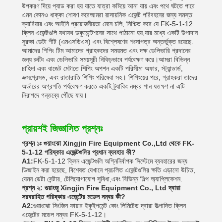
উপকরণ দিয়ে প্যাড করা হয় যাতে যাত্রা কমিয়ে আনা যায় এবং পথে ঘটতে পারে
এমন কোনও ধাক্কা শোষণ করেআমরা রাসায়নিক এজেন্ট পরিবহনের জন্য সমস্ত
ক্যারিয়ার এবং আইনি প্রয়োজনীয়তা মেনে চলি, নিশ্চিত করে যে FK-5-1-12
ক্লিন এজেন্টগুলি যথাযথ ডকুমেন্টেশনের সাথে পাঠানো হয়,যার মধ্যে একটি উপাদান
সুরক্ষা ডেটা শীট (এমএসডিএস) এবং বিশ্লেষণের শংসাপত্র অন্তর্ভুক্ত রয়েছে.
আমাদের শিপিং টিম আমাদের গ্রাহকদের সময়মত এবং দক্ষ ডেলিভারি প্রদানের
জন্য রুটিং এবং ডেলিভারি সময়সূচী নিবিড়ভাবে পর্যবেক্ষণ করে।আমরা বিভিন্ন
চাহিদা এবং বাজেট মেটাতে শিপিং অপশন একটি পরিসীমা অফার, স্ট্যান্ডার্ড,
এক্সপ্রেসড, এবং রাতারাতি শিপিং পরিষেবা সহ। শিপিংয়ের পরে, গ্রাহকরা তাদের
অর্ডারের অগ্রগতি পর্যবেক্ষণ করতে একটি ট্র্যাকিং নম্বর পান যতক্ষণ না এটি
নিরাপদে গন্তব্যে পৌঁছে যায়।
প্রায়শই জিজ্ঞাসিত প্রশ্নঃ
প্রশ্ন ১ঃ গুয়াংঝো Xingjin Fire Equipment Co.,Ltd থেকে FK-
5-1-12 পরিষ্কার এজেন্টগুলির প্রধান ব্যবহার কী?
A1:
FK-5-1-12 ক্লিন এজেন্টগুলি অগ্নিনির্বাপক সিস্টেমে ব্যবহারের জন্য
ডিজাইন করা হয়েছে, বিশেষত যেখানে প্রচলিত এজেন্টগুলির ক্ষতি এড়ানো উচিত,
যেমন ডেটা সেন্টার, টেলিযোগাযোগ সুবিধা,এবং বিভিন্ন শিল্প অ্যাপ্লিকেশন.
প্রশ্ন ২: গুয়াংজু Xingjin Fire Equipment Co., Ltd দ্বারা
সরবরাহিত পরিষ্কার এজেন্টের মডেল নম্বর কী?
A2:
গুয়াংঝো সিংজিন ফায়ার ইকুইপমেন্ট কোং লিমিটেড দ্বারা উত্পাদিত ক্লিন
এজেন্টের মডেল নম্বর FK-5-1-12।