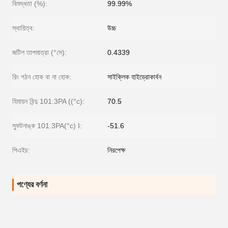
বিশুদ্ধতা (%):
99.99%
স্থায়িত্ব:
উচ্চ
জটিল তাপমাত্রা (°সে):
0.4339
রিং গঠন হোক বা না হোক:
সাইক্লিক হাইড্রোকার্বন
হিমায়ন বিন্দু 101.3PA ((°c):
70.5
স্ফুটনাঙ্ক 101.3PA(°c) I:
-51.6
পিএইচ:
নিরপেক্ষ
পণ্যের বর্ণনা