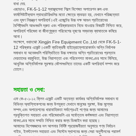
বাধা দেয়.
এছাড়াও, FK-5-1-12 স্বাস্থ্যসেবা শিল্পে বিশেষত অপারেশন রুম এবং
ফার্মাসিউটিক্যাল ল্যাবরেটরিগুলির মতো ক্ষেত্রে ব্যবহৃত হয়, যেখানে পরিচ্ছন্নতা
এবং দূষণ নিয়ন্ত্রণ অপরিহার্য।এই এজেন্টের উচ্চ দক্ষ আগুন প্রতিরোধের
বৈশিষ্ট্যগুলি আগুনগুলি দ্রুত এবং পরিষ্কারভাবে নিভে যাওয়ার বিষয়টি নিশ্চিত করে,
অপরিহার্য পরিষেবা বা জীবাণুমুক্ত পরিবেশের দূষণের সম্ভাব্য ব্যাঘাতকে কমিয়ে
আনা।
সংক্ষেপে, গুয়াংঝো Xingjin Fire Equipment Co.,Ltd থেকে FK-5-1-
12 পরিষ্কার এজেন্ট।একটি ব্যতিক্রমী হাইড্রোফ্লোরোকার্বন অগ্নি নির্বাপক
সমাধান যা অনেকগুলি পরিস্থিতিতে উচ্চ দক্ষতার অগ্নি প্রতিরোধের প্রস্তাব
দেয়তাদের বহুমুখিতা, উচ্চ নিরাপত্তা এবং পরিবেশগত মানদণ্ডের সাথে মিলিয়ে,
আধুনিক অগ্নিনির্বাপক সুরক্ষার কৌশলগুলিতে তাদের একটি অপরিহার্য সম্পদ করে
তোলে।
সহায়তা ও সেবা:
এফ কে-৫-১-১২ ক্লিন এজেন্ট একটি অত্যন্ত কার্যকর অগ্নিনির্বাপক সমাধান যা
বিভিন্ন অ্যাপ্লিকেশনের জন্য উপযুক্ত যেখানে মানুষের সুরক্ষা, উচ্চ মূল্যের
সম্পদ,এবং অপারেশনের ধারাবাহিকতা সর্বাগ্রেএই পণ্যের জন্য আমাদের
প্রযুক্তিগত সহায়তা এবং পরিষেবাগুলি এর সর্বোত্তম কর্মক্ষমতা এবং নিরাপত্তা
মানদণ্ডের সাথে সম্মতি নিশ্চিত করার জন্য ডিজাইন করা হয়েছে।
আমাদের বিশেষজ্ঞদের দল আপনার নির্দিষ্ট প্রয়োজনীয়তা অনুসারে পণ্য নির্বাচন
গাইড, ইনস্টলেশন সহায়তা এবং সিস্টেম স্থাপনের জন্য সেরা অনুশীলনের পরামর্শ