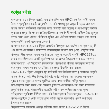
পণ্যের বর্ণনাঃ
এফ কে ৫-১-১২ ক্লিন এজেন্ট, যার রাসায়নিক নাম HFC২২৭ ইএ, এটি আগুন
নিবারণ প্রযুক্তির একটি অগ্রগতি।6, এই গ্যাসযুক্ত এজেন্টটি দ্রুত এবং দক্ষ
আগুন নিবারণ কর্মক্ষমতা প্রদানের জন্য ডিজাইন করা হয়েছে যখন দখলকৃত স্থানে
ব্যবহারের জন্য নিরাপদ।এবং বৈদ্যুতিকভাবে অপরিবাহী পদার্থ, এটিকে উচ্চ মূল্যের
সম্পদ যেমন ডেটা সেন্টার, চিকিৎসা সুবিধা এবং টেলিযোগাযোগ সরঞ্জাম রক্ষা করার
জন্য একটি আদর্শ পছন্দ করে তোলে।
আমাদের এফ কে ৫-১-১২ ক্লিন এজেন্টের বিশুদ্ধতা ৯৯.৯৯%। যা ক্লাস এ, বি
এবং সি আগুন নিবারণে সর্বোত্তম পারফরম্যান্স নিশ্চিত করে।এই এজেন্টের উচ্চ
বিশুদ্ধতা উচ্চ দক্ষতা আগুন প্রতিরোধের অনুবাদ করেএই পণ্যটি HFC227ea
ফায়ার দমন সিস্টেমের একটি মূল উপাদান, যা আগুন নিয়ন্ত্রণে তার উচ্চ দক্ষতার
জন্য বিখ্যাত।এই সিস্টেমটি বিশেষভাবে পরিবেশ বা মানুষের স্বাস্থ্যের ক্ষতি না
করে দ্রুত আগুন সনাক্ত এবং নিভানোর জন্য ডিজাইন করা হয়েছে.
FK-5-1-12 ক্লিন এজেন্টের মূল চাবিকাঠি হল নির্ভরযোগ্যতা। আমাদের পণ্যটি
আগুন নিবারণে তার উচ্চ নির্ভরযোগ্যতার দ্বারা আলাদা হয়,আগুনের ধ্বংসাত্মক
প্রভাব থেকে মূল্যবান সম্পদ সুরক্ষিত আছে বলে মানসিক শান্তি প্রদান
করেএজেন্টের দ্রুত স্রাব এবং চমৎকার বন্টন আগুন নিয়ন্ত্রণ এবং দ্রুত নিভানোর
জন্য নিশ্চিত করে, প্রয়োজনীয় এজেন্টের পরিমাণকে কমিয়ে দেয় এবং দ্রুত
পরিষ্কারের প্রক্রিয়া নিশ্চিত করে।এই উচ্চ স্তরের নির্ভরযোগ্যতা FK-5-1-12
ক্লিন এজেন্টকে যে কোন অত্যাধুনিক অগ্নি সুরক্ষা ব্যবস্থার একটি অপরিহার্য
উপাদান করে তোলে.
বিক্রয়োত্তর সহায়তার গুরুত্ব স্বীকার করে আমরা FK-5-1-12 ক্লিন