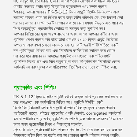
সহ বিস্তৃত সহায়তা সরবরাহ করে।আমরা পণ্যের বৈশিষ্ট্য এবং সঠিক ব্যবহারের
বোঝার সহজতর করার জন্য বিস্তারিত ডকুমেন্টেশন এবং সম্পদ প্রদান.
উপরন্তু, আমরা আপনার FK-5-1-12 ক্লিন এজেন্ট সিস্টেম নির্ভরযোগ্য এবং
সময়মত কার্যকর থাকে তা নিশ্চিত করার জন্য রুটিন পরিদর্শন এবং রক্ষণাবেক্ষণ সেবা
প্রদান।আমাদের সমর্থন ত্রুটি সমাধান এবং যে কোন সমস্যা উদ্ভূত হতে পারে এর
নির্ণয় অন্তর্ভুক্ত, প্রয়োজনীয় মেরামত বা সমন্বয় জন্য সুপারিশ সহ।
আপনার বিনিয়োগের মূল্য আরও বাড়ানোর জন্য, আমরা আপনার কর্মীদের জন্য
প্রশিক্ষণ সেশন প্রদান করি যাতে তারা এফ কে-৫১-১২ ক্লিন এজেন্ট সিস্টেমের
অপারেশন এবং রক্ষণাবেক্ষণে ভালভাবে দক্ষ হয়।এটি জরুরী পরিস্থিতিতে একটি
দক্ষ প্রতিক্রিয়া নিশ্চিত করে এবং সিস্টেমের কার্যকারিতা সর্বাধিক করে তোলে.
দয়া করে মনে রাখবেন যে আমাদের প্রযুক্তিগত সহায়তা এবং পরিষেবাগুলি
প্রাসঙ্গিক শিল্পের মান এবং বিধি অনুসারে,আপনার অগ্নিনির্বাপক সিস্টেমটি কেবল
কার্যকরই নয় বরং সুরক্ষা এবং পরিবেশগত নির্দেশিকা মেনে চলে তা নিশ্চিত করা.
প্যাকেজিং এবং শিপিংঃ
FK-5-1-12 ক্লিন এজেন্টস পণ্যটি যথাযথ যত্নের সাথে প্যাকেজ করা হয় যাতে
তার অখণ্ডতা এবং কার্যকারিতা নিশ্চিত হয়। প্রতিটি ইউনিট একটি
বিশেষায়িত,ট্রানজিট চলাকালীন ফুটো বা ক্ষতির বিরুদ্ধে সুরক্ষার জন্য প্রভাব-
প্রতিরোধী পাত্রে. বাইরের প্যাকেজিং একটি টেকসই, corrugated কার্ডবোর্ড
বক্স যা স্পষ্টভাবে পণ্য তথ্য, হ্যান্ডলিং নির্দেশাবলী,এবং জাহাজ চলাচলের নিয়ম মেনে
চলার জন্য প্রয়োজনীয় বিপদ ও নিরাপত্তা সতর্কতা.
প্রেরণের আগে, প্যাকেজটি শিল্প-গ্রেডের প্যাকিং টেপ দিয়ে সিল করা হয় এবং এর
বিষয়বস্তু সঠিক কিনা তা যাচাই করা হয়।তারপর বাক্সটি পরিবেশ বান্ধব প্যাকিং