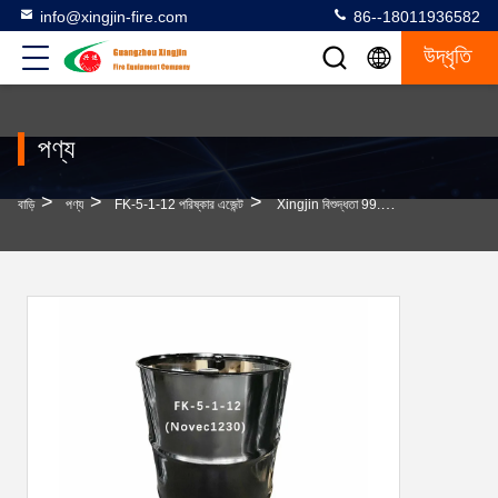
info@xingjin-fire.com
86--18011936582
উদ্ধৃতি
পণ্য
>
>
>
বাড়ি
পণ্য
FK-5-1-12 পরিষ্কার এজেন্ট
Xingjin বিশুদ্ধতা 99.99% উচ্চ-কার্যকারিতা FK-5-1-12 আগুন দমনের জন্য পরিষ্কার এজেন্ট