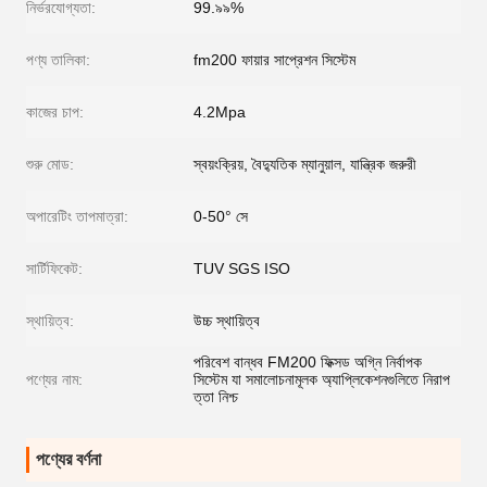
নির্ভরযোগ্যতা:
99.৯৯%
পণ্য তালিকা:
fm200 ফায়ার সাপ্রেশন সিস্টেম
কাজের চাপ:
4.2Mpa
শুরু মোড:
স্বয়ংক্রিয়, বৈদ্যুতিক ম্যানুয়াল, যান্ত্রিক জরুরী
অপারেটিং তাপমাত্রা:
0-50° সে
সার্টিফিকেট:
TUV SGS ISO
স্থায়িত্ব:
উচ্চ স্থায়িত্ব
পরিবেশ বান্ধব FM200 ফিক্সড অগ্নি নির্বাপক
পণ্যের নাম:
সিস্টেম যা সমালোচনামূলক অ্যাপ্লিকেশনগুলিতে নিরাপ
ত্তা নিশ্চ
পণ্যের বর্ণনা