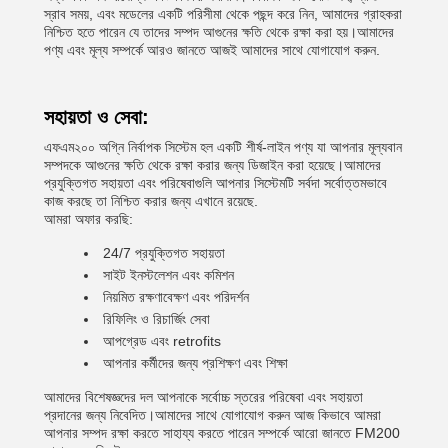
স্রাব সময়, এবং মডেলের একটি পরিসীমা থেকে পছন্দ করে নিন, আমাদের গ্রাহকরা
নিশ্চিত হতে পারেন যে তাদের সম্পদ আগুনের ক্ষতি থেকে রক্ষা করা হয়।আমাদের
পণ্য এবং মূল্য সম্পর্কে আরও জানতে আজই আমাদের সাথে যোগাযোগ করুন.
সহায়তা ও সেবা:
এফএম২০০ অগ্নি নির্বাপক সিস্টেম হল একটি শীর্ষ-লাইন পণ্য যা আপনার মূল্যবান
সম্পদকে আগুনের ক্ষতি থেকে রক্ষা করার জন্য ডিজাইন করা হয়েছে।আমাদের
প্রযুক্তিগত সহায়তা এবং পরিষেবাগুলি আপনার সিস্টেমটি সর্বদা সর্বোত্তমভাবে
কাজ করছে তা নিশ্চিত করার জন্য এখানে রয়েছে.
আমরা অফার করছি:
24/7 প্রযুক্তিগত সহায়তা
সাইট ইনস্টলেশন এবং কমিশন
নিয়মিত রক্ষণাবেক্ষণ এবং পরিদর্শন
রিফিলিং ও রিচার্জিং সেবা
আপগ্রেড এবং retrofits
আপনার কর্মীদের জন্য প্রশিক্ষণ এবং শিক্ষা
আমাদের বিশেষজ্ঞদের দল আপনাকে সর্বোচ্চ স্তরের পরিষেবা এবং সহায়তা
প্রদানের জন্য নিবেদিত।আমাদের সাথে যোগাযোগ করুন আজ কিভাবে আমরা
আপনার সম্পদ রক্ষা করতে সাহায্য করতে পারেন সম্পর্কে আরো জানতে FM200