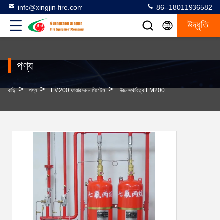
info@xingjin-fire.com
86--18011936582
উদ্ধৃতি
পণ্য
>
>
>
বাড়ি
পণ্য
FM200 ফায়ার দমন সিস্টেম
উচ্চ স্থায়িত্ব FM200 ফায়ার দমন সিস্টেম দ্রুত স্রাব ≤10s