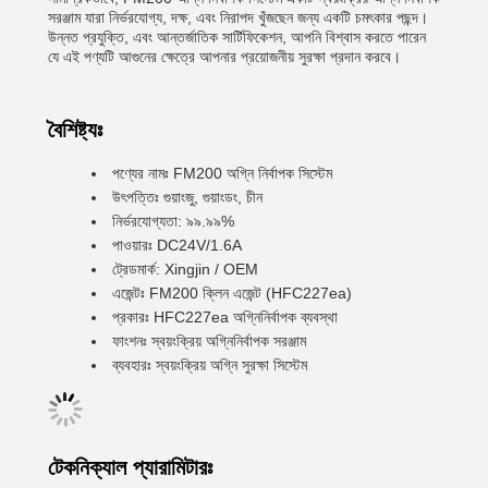
সরঞ্জাম যারা নির্ভরযোগ্য, দক্ষ, এবং নিরাপদ খুঁজছেন জন্য একটি চমৎকার পছন্দ।
উন্নত প্রযুক্তি, এবং আন্তর্জাতিক সার্টিফিকেশন, আপনি বিশ্বাস করতে পারেন
যে এই পণ্যটি আগুনের ক্ষেত্রে আপনার প্রয়োজনীয় সুরক্ষা প্রদান করবে।
বৈশিষ্ট্যঃ
পণ্যের নামঃ FM200 অগ্নি নির্বাপক সিস্টেম
উৎপত্তিঃ গুয়াংজু, গুয়াংডং, চীন
নির্ভরযোগ্যতা: ৯৯.৯৯%
পাওয়ারঃ DC24V/1.6A
ট্রেডমার্ক: Xingjin / OEM
এজেন্টঃ FM200 ক্লিন এজেন্ট (HFC227ea)
প্রকারঃ HFC227ea অগ্নিনির্বাপক ব্যবস্থা
ফাংশনঃ স্বয়ংক্রিয় অগ্নিনির্বাপক সরঞ্জাম
ব্যবহারঃ স্বয়ংক্রিয় অগ্নি সুরক্ষা সিস্টেম
টেকনিক্যাল প্যারামিটারঃ