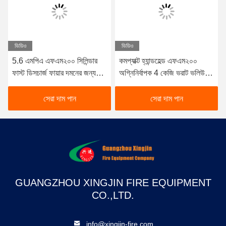
ভিডিও
ভিডিও
5.6 এমপিএ এফএম২০০ সিলিন্ডার
কমপ্যাক্ট হ্যান্ডহেল্ড এফএম২০০
ফাস্ট ডিসচার্জ ফায়ার দমনের জন্য
অগ্নিনির্বাপক 4 কেজি ভরাট ভলিউম
সিউমলেস স্টিল কনস্ট্রাকশন সহ
এবং ≤10s দ্রুত পরিষ্কার এজেন্ট
আগুন দমনের জন্য স্রাব সময় সহ
সেরা দাম পান
সেরা দাম পান
GUANGZHOU XINGJIN FIRE EQUIPMENT
CO.,LTD.
info@xingjin-fire.com