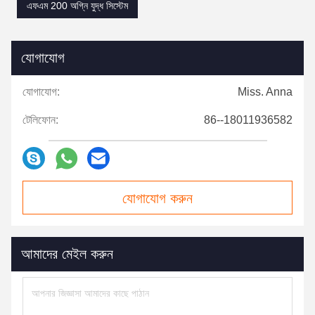
এফএম 200 অগ্নি যুদ্ধ সিস্টেম
যোগাযোগ
যোগাযোগ:
Miss. Anna
টেলিফোন:
86--18011936582
যোগাযোগ করুন
আমাদের মেইল ​​করুন