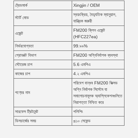
ট্রেডমার্ক
Xingjin / OEM
স্বয়ংক্রিয়, বৈদ্যুতিক ম্যানুয়াল,
স্টার্ট মোড
যান্ত্রিক জরুরী
FM200 ক্লিন এজেন্ট
এজেন্ট
(HFC227ea)
নির্ভরযোগ্যতা
99.৯৯%
প্রোডাক্ট বিভাগ
FM200 অগ্নিনির্বাপক ব্যবস্থা
স্টোরেজ চাপ
5.6 এমপিএ
কাজের চাপ
4.২ এমপিএ
পরিবেশ বান্ধব FM200 ফিক্সড
অগ্নি নির্বাপক সিস্টেম যা
পণ্যের নাম
সমালোচনামূলক অ্যাপ্লিকেশনগুলিতে
নিরাপত্তা নিশ্চিত করে
সারফেস ট্রিটমেন্ট
পলিশিং
ডিসচার্জের সময়
≤১০ সেকেন্ড