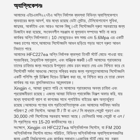
অ্যাপ্লিকেশনঃ
আমাদের এইচএফসি২২৭ইএ অগ্নি নির্বাপক ব্যবস্থা বিভিন্ন অ্যাপ্লিকেশনে
ব্যবহারের জন্য আদর্শ, যার মধ্যে রয়েছে ডেটা সেন্টার, টেলিযোগাযোগ সুবিধা,
জাদুঘর, আর্কাইভ এবং আরও অনেক কিছু।এই সিস্টেমগুলি দ্রুত সরবরাহের জন্য
ডিজাইন করা হয়েছে, সংবেদনশীল সরঞ্জাম বা মূল্যবান সম্পদের ক্ষতি না করে
কার্যকর অগ্নি নির্বাপকতা। 10 সেকেন্ডেরও কম সময় এবং 5.6Mpa এর একটি
সঞ্চয় চাপের সাথে,আমাদের সিস্টেমগুলি আগুন ছড়িয়ে পড়ার আগে দ্রুত আগুন
নিভাতে পারে.
আমাদের HFC227ea অগ্নি নির্বাপক ব্যবস্থা তিনটি স্টার্ট মোডে পাওয়া যায়:
স্বয়ংক্রিয়, বৈদ্যুতিক ম্যানুয়াল, এবং যান্ত্রিক জরুরী।এটি আমাদের গ্রাহকদের
তাদের চাহিদার জন্য সবচেয়ে উপযুক্ত মোড চয়ন করতে দেয় এবং নিশ্চিত করে যে
সিস্টেমটি সর্বদা আগুনের ক্ষেত্রে সক্রিয় করার জন্য প্রস্তুতআমাদের সিস্টেমগুলি
একটি পলিশিং পৃষ্ঠ চিকিত্সা দিয়েও চিকিত্সা করা হয়, যা নিশ্চিত করে যে তারা কেবল
কার্যকর নয় বরং নান্দনিকভাবেও আনন্দদায়ক।
Xingjin এ, আমরা বুঝতে পারি যে আমাদের গ্রাহকদের অনন্য চাহিদা এবং
প্রয়োজনীয়তা রয়েছে। এজন্য আমরা বিভিন্ন প্যাকেজিং বিকল্প অফার করি, যার
মধ্যে ফ্যাবলেট ব্যাগ বা কাগজের সাথে প্লাইউড বাইরের বাক্স অন্তর্ভুক্ত
রয়েছে।আমাদের পণ্যের দাম প্রতিযোগিতামূলক এবং আমাদের সর্বনিম্ন অর্ডার
পরিমাণ 2 সেট সিস্টেম. আমরা টি / টি বা এল / সি মাধ্যমে পেমেন্ট গ্রহণ এবং
30,000 সেট সিস্টেমের সরবরাহ ক্ষমতা আছে। ডেলিভারি সময় পেমেন্ট বা এল /
সি প্রাপ্তির পরে 15-20 কার্যদিবসের হয়।
সংক্ষেপে, Xingjin এর HFC227ea অগ্নিনির্বাপক সিস্টেম, যা FM 200
অগ্নিনির্বাপক সিস্টেম নামেও পরিচিত, বিভিন্ন অগ্নিনির্বাপক অ্যাপ্লিকেশনগুলির
জন্য একটি নির্ভরযোগ্য এবং কার্যকর সমাধান।একাধিক স্টার্ট মোড সহ, দ্রুত