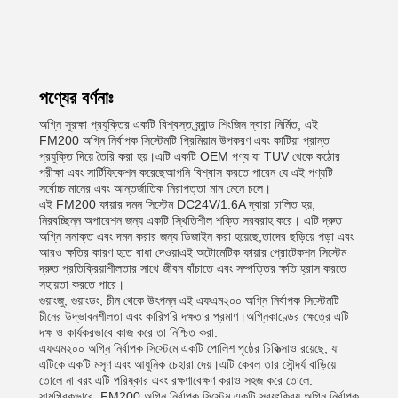
পণ্যের বর্ণনাঃ
অগ্নি সুরক্ষা প্রযুক্তির একটি বিশ্বস্ত ব্র্যান্ড শিংজিন দ্বারা নির্মিত, এই
FM200 অগ্নি নির্বাপক সিস্টেমটি প্রিমিয়াম উপকরণ এবং কাটিয়া প্রান্ত
প্রযুক্তি দিয়ে তৈরি করা হয়।এটি একটি OEM পণ্য যা TUV থেকে কঠোর
পরীক্ষা এবং সার্টিফিকেশন করেছেআপনি বিশ্বাস করতে পারেন যে এই পণ্যটি
সর্বোচ্চ মানের এবং আন্তর্জাতিক নিরাপত্তা মান মেনে চলে।
এই FM200 ফায়ার দমন সিস্টেম DC24V/1.6A দ্বারা চালিত হয়,
নিরবচ্ছিন্ন অপারেশন জন্য একটি স্থিতিশীল শক্তি সরবরাহ করে। এটি দ্রুত
অগ্নি সনাক্ত এবং দমন করার জন্য ডিজাইন করা হয়েছে,তাদের ছড়িয়ে পড়া এবং
আরও ক্ষতির কারণ হতে বাধা দেওয়াএই অটোমেটিক ফায়ার প্রোটেকশন সিস্টেম
দ্রুত প্রতিক্রিয়াশীলতার সাথে জীবন বাঁচাতে এবং সম্পত্তির ক্ষতি হ্রাস করতে
সহায়তা করতে পারে।
গুয়াংজু, গুয়াংডং, চীন থেকে উৎপন্ন এই এফএম২০০ অগ্নি নির্বাপক সিস্টেমটি
চীনের উদ্ভাবনশীলতা এবং কারিগরি দক্ষতার প্রমাণ।অগ্নিকাণ্ডের ক্ষেত্রে এটি
দক্ষ ও কার্যকরভাবে কাজ করে তা নিশ্চিত করা.
এফএম২০০ অগ্নি নির্বাপক সিস্টেমে একটি পোলিশ পৃষ্ঠের চিকিত্সাও রয়েছে, যা
এটিকে একটি মসৃণ এবং আধুনিক চেহারা দেয়।এটি কেবল তার সৌন্দর্য বাড়িয়ে
তোলে না বরং এটি পরিষ্কার এবং রক্ষণাবেক্ষণ করাও সহজ করে তোলে.
সামগ্রিকভাবে, FM200 অগ্নি নির্বাপক সিস্টেম একটি স্বয়ংক্রিয় অগ্নি নির্বাপক