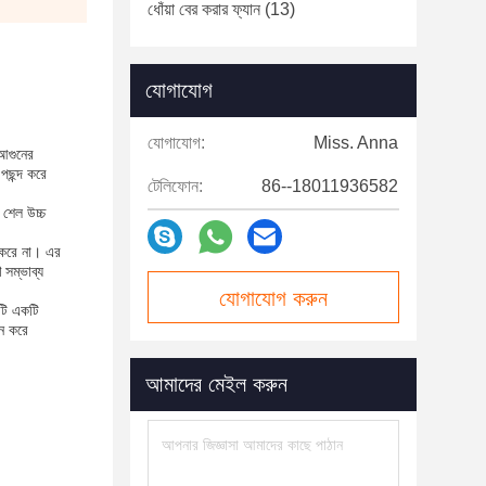
ধোঁয়া বের করার ফ্যান
(13)
যোগাযোগ
যোগাযোগ:
Miss. Anna
 আগুনের
 পছন্দ করে
টেলিফোন:
86--18011936582
 শেল উচ্চ
ি করে না। এর
 সম্ভাব্য
যোগাযোগ করুন
এটি একটি
জন করে
আমাদের মেইল ​​করুন