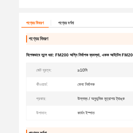
পণ্যের বিবরণ
পণ্যের বর্ণনা
পণ্যের বিবরণ
বিশেষভাবে তুলে ধরা:
FM200 অগ্নি নির্বাপক ব্যবস্থা
,
একক আইটেম FM200 অগ
জেট দূরত্ব:
≥10মি
কীওয়ার্ড:
ফেনা নির্বাপক
প্রকার:
উল্লম্ব / অনুভূমিক মূত্রাশয় ট্যাঙ্ক
উপাদান:
কার্বন ইস্পাত