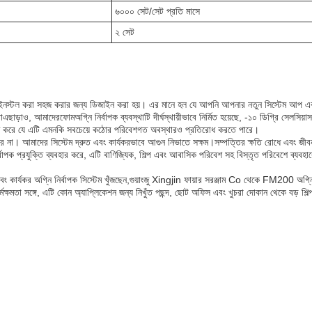
৬০০০ সেট/সেট প্রতি মাসে
২ সেট
এবং এটি ইনস্টল করা সহজ করার জন্য ডিজাইন করা হয়। এর মানে হল যে আপনি আপনার নতুন সিস্টেম আপ এ
়াএছাড়াও, আমাদের
ফোম
অগ্নি নির্বাপক ব্যবস্থাটি দীর্ঘস্থায়ীভাবে নির্মিত হয়েছে, -১০ ডিগ্রি সেলসিয
শ্চিত করে যে এটি এমনকি সবচেয়ে কঠোর পরিবেশগত অবস্থারও প্রতিরোধ করতে পারে।
করে না। আমাদের সিস্টেম দ্রুত এবং কার্যকরভাবে আগুন নিভাতে সক্ষম।সম্পত্তির ক্ষতি রোধে এবং জীবন 
াপক প্রযুক্তি ব্যবহার করে, এটি বাণিজ্যিক, শিল্প এবং আবাসিক পরিবেশ সহ বিস্তৃত পরিবেশে ব্যবহা
বং কার্যকর অগ্নি নির্বাপক সিস্টেম খুঁজছেন,গুয়াংজু Xingjin ফায়ার সরঞ্জাম Co থেকে FM200 অগ্ন
্ষমতা সঙ্গে, এটি কোন অ্যাপ্লিকেশন জন্য নিখুঁত পছন্দ, ছোট অফিস এবং খুচরা দোকান থেকে বড় শিল্প