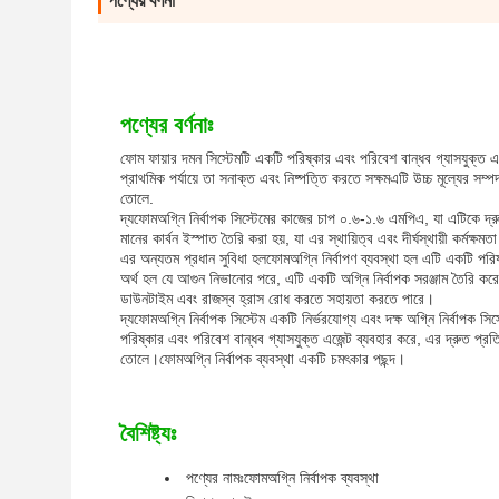
পণ্যের বর্ণনা
পণ্যের বর্ণনাঃ
ফোম ফায়ার দমন সিস্টেমটি একটি পরিষ্কার এবং পরিবেশ বান্ধব গ্যাসযুক্ত 
প্রাথমিক পর্যায়ে তা সনাক্ত এবং নিষ্পত্তি করতে সক্ষমএটি উচ্চ মূল্যের সম
তোলে.
দ্য
ফোম
অগ্নি নির্বাপক সিস্টেমের কাজের চাপ ০.৬-১.৬ এমপিএ, যা এটিকে দ্র
মানের কার্বন ইস্পাত তৈরি করা হয়, যা এর স্থায়িত্ব এবং দীর্ঘস্থায়ী কর্মক্ষম
এর অন্যতম প্রধান সুবিধা হল
ফোম
অগ্নি নির্বাপণ ব্যবস্থা হল এটি একটি পরি
অর্থ হল যে আগুন নিভানোর পরে, এটি একটি অগ্নি নির্বাপক সরঞ্জাম তৈরি কর
ডাউনটাইম এবং রাজস্ব হ্রাস রোধ করতে সহায়তা করতে পারে।
দ্য
ফোম
অগ্নি নির্বাপক সিস্টেম একটি নির্ভরযোগ্য এবং দক্ষ অগ্নি নির্বাপক 
পরিষ্কার এবং পরিবেশ বান্ধব গ্যাসযুক্ত এজেন্ট ব্যবহার করে, এর দ্রুত প্র
তোলে।
ফোম
অগ্নি নির্বাপক ব্যবস্থা একটি চমৎকার পছন্দ।
বৈশিষ্ট্যঃ
পণ্যের নামঃ
ফোম
অগ্নি নির্বাপক ব্যবস্থা