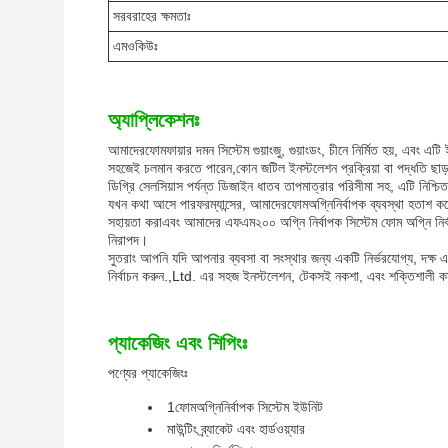
সরবরাহের ক্ষমতাঃ
এমওকিউঃ
অ্যাপ্লিকেশনঃ
আমাদের
ফোম
ফায়ার দমন সিস্টেম গুয়াংজু, গুয়াংডং, চীনে নির্মিত হয়, 
সহজেই চলমান করতে পারেন,কোন জটিল ইনস্টলেশন প্রক্রিয়া বা পদ্ধতি ছাড
ডিগ্রি সেলসিয়াস পর্যন্ত ডিজাইন ধাতব তাপমাত্রার পরিসীমা সহ, এটি নি
যখন কথা আসে পারফরম্যান্সের, আমাদের
ফোম
অগ্নিনির্বাপক ব্যবস্থা হতাশ 
সহায়তা করাএবং আমাদের এফএম২০০ অগ্নি নির্বাপক সিস্টেম ফোম অগ্নি নির্ব
নিরাপদ।
সুতরাং আপনি যদি আপনার ব্যবসা বা সংস্থার জন্য একটি নির্ভরযোগ্য, দক্ষ এ
নির্বাচন করুন.,Ltd. এর সহজ ইনস্টলেশন, টেকসই নকশা, এবং শক্তিশালী কর্মক
প্যাকেজিং এবং শিপিংঃ
পণ্যের প্যাকেজিংঃ
1
ফোম
অগ্নিনির্বাপক সিস্টেম ইউনিট
মাউন্টিং ব্র্যাকেট এবং হার্ডওয়্যার