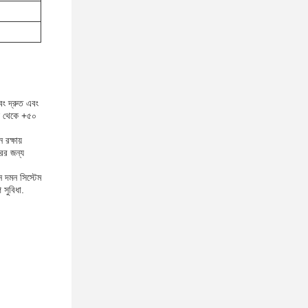
বং দ্রুত এবং
়াস থেকে +৫০
রক্ষায়
রের জন্য
ি দমন সিস্টেম
 সুবিধা.