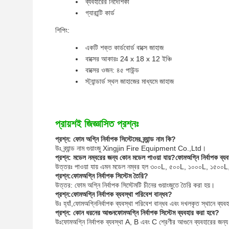
ব্যবহারের নির্দেশিকা
গ্যারান্টি কার্ড
শিপিং:
একটি শক্ত কার্ডবোর্ড বাক্সে জাহাজ
বাক্সের আকারঃ 24 x 18 x 12 ইঞ্চি
বাক্সের ওজন: ৪৫ পাউন্ড
স্ট্যান্ডার্ড স্থল জাহাজের মাধ্যমে জাহাজ
প্রায়শই জিজ্ঞাসিত প্রশ্নঃ
প্রশ্ন: ফোম অগ্নি নির্বাপক সিস্টেমের ব্র্যান্ড নাম কি?
উঃ ব্র্যান্ড নাম গুয়াংজু Xingjin Fire Equipment Co.,Ltd।
প্রশ্ন: মডেল নম্বরের জন্য কোন মডেল পাওয়া যায়?
ফোম
অগ্নি নির্বাপক ব্য
উত্তরঃ পাওয়া যায় এমন মডেল নম্বর হল ৩০০L, ৫০০L, ১০০০L, ১৫
প্রশ্ন:
ফোম
অগ্নি নির্বাপক সিস্টেম তৈরি?
উত্তর: ফোম অগ্নি নির্বাপক সিস্টেমটি চীনের গুয়াংজুতে তৈরি করা হয়।
প্রশ্ন:
ফোম
অগ্নি নির্বাপক ব্যবস্থা পরিবেশ বান্ধব?
উঃ হ্যাঁ,
ফোম
অগ্নিনির্বাপক ব্যবস্থা পরিবেশ বান্ধব এবং দখলকৃত স্থানে ব্য
প্রশ্ন: কোন ধরনের আগুন
ফোম
অগ্নি নির্বাপক সিস্টেম ব্যবহার করা হবে?
উঃ
ফোম
অগ্নি নির্বাপক ব্যবস্থা A, B এবং C শ্রেণীর আগুনে ব্যবহারের জন্