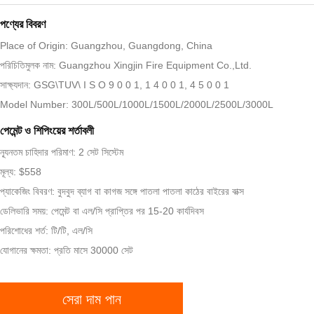
পণ্যের বিবরণ
Place of Origin: Guangzhou, Guangdong, China
পরিচিতিমুলক নাম: Guangzhou Xingjin Fire Equipment Co.,Ltd.
সাক্ষ্যদান: GSG\TUV\ I S O 9 0 0 1, 1 4 0 0 1, 4 5 0 0 1
Model Number: 300L/500L/1000L/1500L/2000L/2500L/3000L
পেমেন্ট ও শিপিংয়ের শর্তাবলী
ন্যূনতম চাহিদার পরিমাণ: 2 সেট সিস্টেম
মূল্য: $558
প্যাকেজিং বিবরণ: বুদবুদ ব্যাগ বা কাগজ সঙ্গে পাতলা পাতলা কাঠের বাইরের বাক্স
ডেলিভারি সময়: পেমেন্ট বা এল/সি প্রাপ্তির পর 15-20 কার্যদিবস
পরিশোধের শর্ত: টি/টি, এল/সি
যোগানের ক্ষমতা: প্রতি মাসে 30000 সেট
সেরা দাম পান