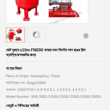
জেট দূরত্ব ≥10m FM200 ফায়ার দমন সিস্টেম লাল রঙের শিল্প
অ্যাপ্লিকেশনগুলির জন্য
পণ্যের বিবরণ
Place of Origin: Guangzhou, China
পরিচিতিমুলক নাম: Xingjin/OEM
সাক্ষ্যদান: GSG\TUV\ I S O 9 0 0 1, 1 4 0 0 1, 4 5 0 0 1
Model Number: 300L/500L/1000L/1500L/2000L/2500L/3000L
পেমেন্ট ও শিপিংয়ের শর্তাবলী