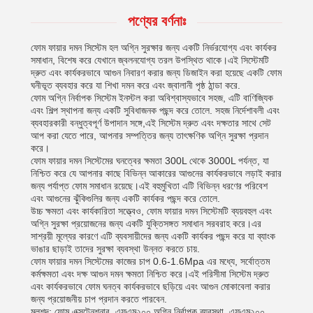
পণ্যের বর্ণনাঃ
ফোম ফায়ার দমন সিস্টেম হল অগ্নি সুরক্ষার জন্য একটি নির্ভরযোগ্য এবং কার্যকর
সমাধান, বিশেষ করে যেখানে জ্বলনযোগ্য তরল উপস্থিত থাকে।এই সিস্টেমটি
দ্রুত এবং কার্যকরভাবে আগুন নিবারণ করার জন্য ডিজাইন করা হয়েছে একটি ফোম
ঘনীভূত ব্যবহার করে যা শিখা দমন করে এবং জ্বালানী পৃষ্ঠ ঠান্ডা করে.
ফোম অগ্নি নির্বাপক সিস্টেম ইনস্টল করা অবিশ্বাস্যভাবে সহজ, এটি বাণিজ্যিক
এবং শিল্প স্থাপনা জন্য একটি সুবিধাজনক পছন্দ করে তোলে. সহজ নির্দেশাবলী এবং
ব্যবহারকারী বন্ধুত্বপূর্ণ উপাদান সঙ্গে,এই সিস্টেম দ্রুত এবং দক্ষতার সাথে সেট
আপ করা যেতে পারে, আপনার সম্পত্তির জন্য তাৎক্ষণিক অগ্নি সুরক্ষা প্রদান
করে।
ফোম ফায়ার দমন সিস্টেমের ঘনত্বের ক্ষমতা 300L থেকে 3000L পর্যন্ত, যা
নিশ্চিত করে যে আপনার কাছে বিভিন্ন আকারের আগুনের কার্যকরভাবে লড়াই করার
জন্য পর্যাপ্ত ফোম সমাধান রয়েছে।এই বহুমুখিতা এটি বিভিন্ন ধরণের পরিবেশ
এবং আগুনের ঝুঁকিগুলির জন্য একটি কার্যকর পছন্দ করে তোলে.
উচ্চ ক্ষমতা এবং কার্যকারিতা সত্ত্বেও, ফোম ফায়ার দমন সিস্টেমটি ব্যয়বহুল এবং
অগ্নি সুরক্ষা প্রয়োজনের জন্য একটি যুক্তিসঙ্গত সমাধান সরবরাহ করে।এর
সাশ্রয়ী মূল্যের কারণে এটি ব্যবসায়ীদের জন্য একটি কার্যকর পছন্দ করে যা ব্যাংক
ভাঙার ছাড়াই তাদের সুরক্ষা ব্যবস্থা উন্নত করতে চায়.
ফোম ফায়ার দমন সিস্টেমের কাজের চাপ 0.6-1.6Mpa এর মধ্যে, সর্বোত্তম
কর্মক্ষমতা এবং দক্ষ আগুন দমন ক্ষমতা নিশ্চিত করে।এই পরিসীমা সিস্টেম দ্রুত
এবং কার্যকরভাবে ফোম ঘনত্ব কার্যকরভাবে ছড়িয়ে এবং আগুন মোকাবেলা করার
জন্য প্রয়োজনীয় চাপ প্রদান করতে পারবেন.
মূলশব্দ: ফোম এক্সটেনশনার, এফএম২০০ অগ্নি নির্বাপক ব্যবস্থা, এফএম২০০