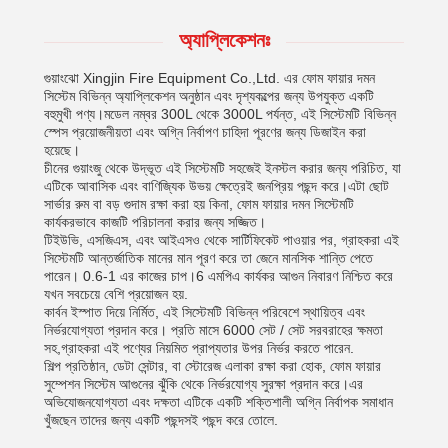
অ্যাপ্লিকেশনঃ
গুয়াংঝো Xingjin Fire Equipment Co.,Ltd. এর ফোম ফায়ার দমন
সিস্টেম বিভিন্ন অ্যাপ্লিকেশন অনুষ্ঠান এবং দৃশ্যকল্পের জন্য উপযুক্ত একটি
বহুমুখী পণ্য।মডেল নম্বর 300L থেকে 3000L পর্যন্ত, এই সিস্টেমটি বিভিন্ন
স্পেস প্রয়োজনীয়তা এবং অগ্নি নির্বাপণ চাহিদা পূরণের জন্য ডিজাইন করা
হয়েছে।
চীনের গুয়াংজু থেকে উদ্ভূত এই সিস্টেমটি সহজেই ইনস্টল করার জন্য পরিচিত, যা
এটিকে আবাসিক এবং বাণিজ্যিক উভয় ক্ষেত্রেই জনপ্রিয় পছন্দ করে।এটা ছোট
সার্ভার রুম বা বড় গুদাম রক্ষা করা হয় কিনা, ফোম ফায়ার দমন সিস্টেমটি
কার্যকরভাবে কাজটি পরিচালনা করার জন্য সজ্জিত।
টিইউভি, এসজিএস, এবং আইএসও থেকে সার্টিফিকেট পাওয়ার পর, গ্রাহকরা এই
সিস্টেমটি আন্তর্জাতিক মানের মান পূরণ করে তা জেনে মানসিক শান্তি পেতে
পারেন। 0.6-1 এর কাজের চাপ।6 এমপিএ কার্যকর আগুন নিবারণ নিশ্চিত করে
যখন সবচেয়ে বেশি প্রয়োজন হয়.
কার্বন ইস্পাত দিয়ে নির্মিত, এই সিস্টেমটি বিভিন্ন পরিবেশে স্থায়িত্ব এবং
নির্ভরযোগ্যতা প্রদান করে। প্রতি মাসে 6000 সেট / সেট সরবরাহের ক্ষমতা
সহ,গ্রাহকরা এই পণ্যের নিয়মিত প্রাপ্যতার উপর নির্ভর করতে পারেন.
শিল্প প্রতিষ্ঠান, ডেটা সেন্টার, বা স্টোরেজ এলাকা রক্ষা করা হোক, ফোম ফায়ার
সুম্পেশন সিস্টেম আগুনের ঝুঁকি থেকে নির্ভরযোগ্য সুরক্ষা প্রদান করে।এর
অভিযোজনযোগ্যতা এবং দক্ষতা এটিকে একটি শক্তিশালী অগ্নি নির্বাপক সমাধান
খুঁজছেন তাদের জন্য একটি পছন্দসই পছন্দ করে তোলে.