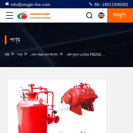
info@xingjin-fire.com
86--18011936582
উদ্ধৃতি
পণ্য
>
>
>
বাড়ি
পণ্য
ফোম ফায়ার দমন সিস্টেম
জেট দূরত্ব ≥10m FM200 ফায়ার দমন সিস্টেম লাল রঙের শিল্প অ্যাপ্লিকেশনগুলির জন্য