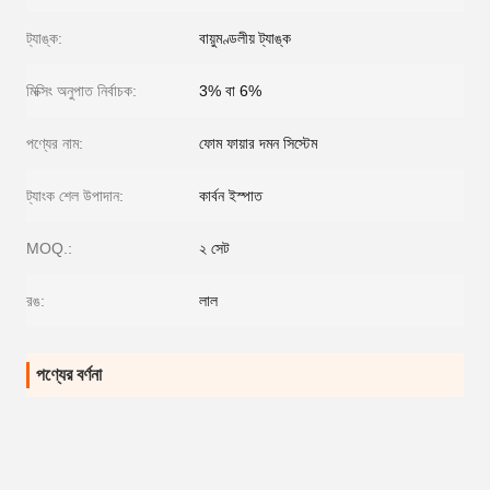
ট্যাঙ্ক:
বায়ুমণ্ডলীয় ট্যাঙ্ক
মিক্সিং অনুপাত নির্বাচক:
3% বা 6%
পণ্যের নাম:
ফোম ফায়ার দমন সিস্টেম
ট্যাংক শেল উপাদান:
কার্বন ইস্পাত
MOQ.:
২ সেট
রঙ:
লাল
পণ্যের বর্ণনা