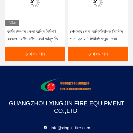
ভিডিও
কার্বন ইস্পাত ফেনা অগ্নি নির্বাপণ
পেশাদার ফেনা অগ্নিনির্বাপক সিস্টেম
ব্যবস্থা, ৩%-৬% ফেনা আনুপাতিক
গান, ২০-৬৪ লিটার/সেকেন্ড জেট ফ্লো
এবং ৫০০ লিটার-১৫০০০ লিটার
রেট, ৪৫-৭০ মিটার সর্বাধিক সীমা, এবং
ট্যাঙ্ক ক্ষমতা
স্টেইনলেস স্টিল নির্মাণ
সেরা দাম পান
সেরা দাম পান
GUANGZHOU XINGJIN FIRE EQUIPMENT
CO.,LTD.
info@xingjin-fire.com