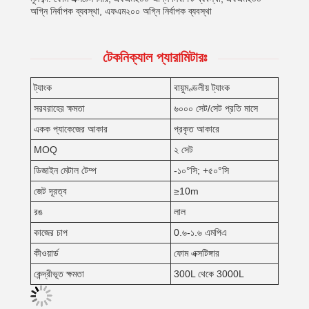
অগ্নি নির্বাপক ব্যবস্থা, এফএম২০০ অগ্নি নির্বাপক ব্যবস্থা
টেকনিক্যাল প্যারামিটারঃ
ট্যাংক
বায়ুমণ্ডলীয় ট্যাংক
সরবরাহের ক্ষমতা
৬০০০ সেট/সেট প্রতি মাসে
একক প্যাকেজের আকার
প্রকৃত আকারে
MOQ
২ সেট
ডিজাইন মেটাল টেম্প
-১০°সি; +৫০°সি
জেট দূরত্ব
≥10m
রঙ
লাল
কাজের চাপ
0.৬-১.৬ এমপিএ
কীওয়ার্ড
ফোম এক্সটিঙ্গার
কেন্দ্রীভূত ক্ষমতা
300L থেকে 3000L