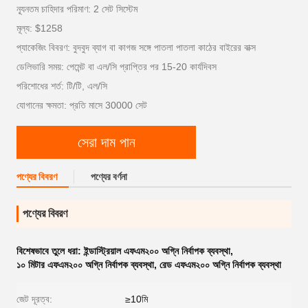
ন্যূনতম চাহিদার পরিমাণ: 2 সেট সিস্টেম
মূল্য: $1258
প্যাকেজিং বিবরণ: বুদবুদ ব্যাগ বা কাগজ সঙ্গে পাতলা পাতলা কাঠের বাইরের বাক্স
ডেলিভারি সময়: পেমেন্ট বা এল/সি প্রাপ্তির পর 15-20 কার্যদিবস
পরিশোধের শর্ত: টি/টি, এল/সি
যোগানের ক্ষমতা: প্রতি মাসে 30000 সেট
সেরা দাম পান
পণ্যের বিবরণ
পণ্যের বর্ণনা
পণ্যের বিবরণ
বিশেষভাবে তুলে ধরা:
ইন্ডাস্ট্রিয়াল এফএম২০০ অগ্নি নির্বাপক ব্যবস্থা
,
১০ মিটার এফএম২০০ অগ্নি নির্বাপক ব্যবস্থা
,
রেড এফএম২০০ অগ্নি নির্বাপক ব্যবস্থা
জেট দূরত্ব:
≥10মি