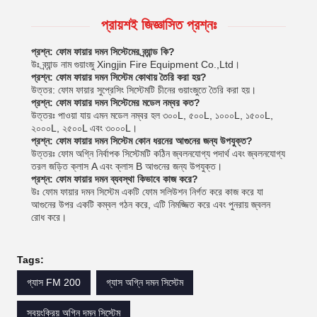
প্রায়শই জিজ্ঞাসিত প্রশ্নঃ
প্রশ্ন: ফোম ফায়ার দমন সিস্টেমের ব্র্যান্ড কি?
উঃ ব্র্যান্ড নাম গুয়াংজু Xingjin Fire Equipment Co.,Ltd।
প্রশ্ন: ফোম ফায়ার দমন সিস্টেম কোথায় তৈরি করা হয়?
উত্তর: ফোম ফায়ার সুপ্রেসিং সিস্টেমটি চীনের গুয়াংজুতে তৈরি করা হয়।
প্রশ্ন: ফোম ফায়ার দমন সিস্টেমের মডেল নম্বর কত?
উত্তরঃ পাওয়া যায় এমন মডেল নম্বর হল ৩০০L, ৫০০L, ১০০০L, ১৫০০L,
২০০০L, ২৫০০L এবং ৩০০০L।
প্রশ্ন: ফোম ফায়ার দমন সিস্টেম কোন ধরনের আগুনের জন্য উপযুক্ত?
উত্তরঃ ফোম অগ্নি নির্বাপক সিস্টেমটি কঠিন জ্বলনযোগ্য পদার্থ এবং জ্বলনযোগ্য
তরল জড়িত ক্লাস A এবং ক্লাস B আগুনের জন্য উপযুক্ত।
প্রশ্ন: ফোম ফায়ার দমন ব্যবস্থা কিভাবে কাজ করে?
উঃ ফোম ফায়ার দমন সিস্টেম একটি ফোম সলিউশন নির্গত করে কাজ করে যা
আগুনের উপর একটি কম্বল গঠন করে, এটি নিমজ্জিত করে এবং পুনরায় জ্বলন
রোধ করে।
Tags:
গ্যাস FM 200
গ্যাস অগ্নি দমন সিস্টেম
স্বয়ংক্রিয় অগ্নি দমন সিস্টেম