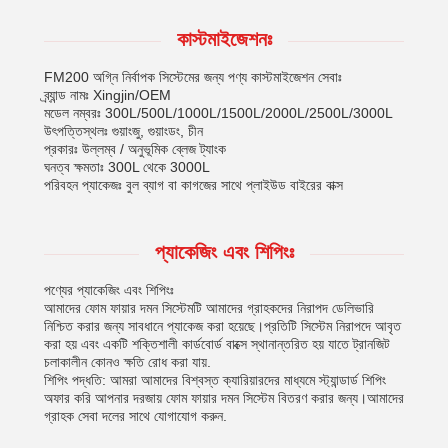
কাস্টমাইজেশনঃ
FM200 অগ্নি নির্বাপক সিস্টেমের জন্য পণ্য কাস্টমাইজেশন সেবাঃ
ব্র্যান্ড নামঃ Xingjin/OEM
মডেল নম্বরঃ 300L/500L/1000L/1500L/2000L/2500L/3000L
উৎপত্তিস্থলঃ গুয়াংজু, গুয়াংডং, চীন
প্রকারঃ উল্লম্ব / অনুভূমিক ব্লেজ ট্যাংক
ঘনত্ব ক্ষমতাঃ 300L থেকে 3000L
পরিবহন প্যাকেজঃ বুল ব্যাগ বা কাগজের সাথে প্লাইউড বাইরের বাক্স
প্যাকেজিং এবং শিপিংঃ
পণ্যের প্যাকেজিং এবং শিপিংঃ
আমাদের ফোম ফায়ার দমন সিস্টেমটি আমাদের গ্রাহকদের নিরাপদ ডেলিভারি
নিশ্চিত করার জন্য সাবধানে প্যাকেজ করা হয়েছে।প্রতিটি সিস্টেম নিরাপদে আবৃত
করা হয় এবং একটি শক্তিশালী কার্ডবোর্ড বাক্সে স্থানান্তরিত হয় যাতে ট্রানজিট
চলাকালীন কোনও ক্ষতি রোধ করা যায়.
শিপিং পদ্ধতি: আমরা আমাদের বিশ্বস্ত ক্যারিয়ারদের মাধ্যমে স্ট্যান্ডার্ড শিপিং
অফার করি আপনার দরজায় ফোম ফায়ার দমন সিস্টেম বিতরণ করার জন্য।আমাদের
গ্রাহক সেবা দলের সাথে যোগাযোগ করুন.