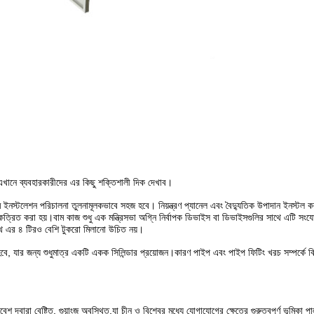
 এখানে ব্যবহারকারীদের এর কিছু শক্তিশালী দিক দেখাব।
েম ইনস্টলেশন পরিচালনা তুলনামূলকভাবে সহজ হবে। নিয়ন্ত্রণ প্যানেল এবং বৈদ্যুতিক উপাদান ইনস্টল 
ত্রিত করা হয়।বাম কাজ শুধু এক মন্ত্রিসভা অগ্নি নির্বাপক ডিভাইস বা ডিভাইসগুলির সাথে এটি সংযো
াথে এর ৪ টিরও বেশি টুকরো মিলানো উচিত নয়।
হবে, যার জন্য শুধুমাত্র একটি একক সিলিন্ডার প্রয়োজন।কারণ পাইপ এবং পাইপ ফিটিং খরচ সম্পর্কে 
েশ দ্বারা বেষ্টিত, গুয়াংজু অবস্থিত,যা চীন ও বিশ্বের মধ্যে যোগাযোগের ক্ষেত্রে গুরুত্বপূর্ণ ভূমিক