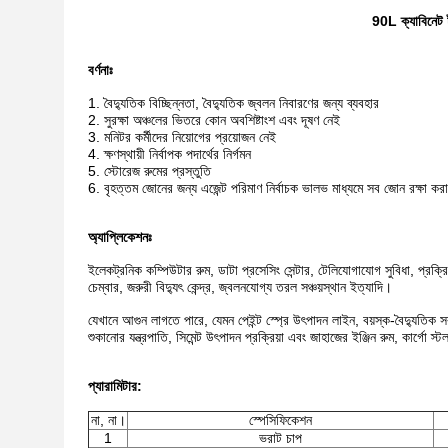
90L ক্যাবিনেট
বর্ণনাঃ
1. বৈদ্যুতিক বিচ্ছিন্নতা, বৈদ্যুতিক জ্বলন নিবারণের জন্য ব্যবহার
2. সুরক্ষা অঞ্চলের ভিতরে কোন অবশিষ্টাংশ এবং দূষণ নেই
3. মনিটর কর্মীদের নিয়োগের প্রয়োজন নেই
4. ক্ষণস্থায়ী নির্বাপক পদার্থের নির্গমন
5. স্টোরেজ রুমের প্রস্তুতি
6. বৃহত্তম জোনের জন্য এজেন্ট পরিমাণ নির্বাচক ভালভ মাধ্যমে সব জোন রক্ষা করার
অ্যাপ্লিকেশনঃ
ইলেকট্রনিক কম্পিউটার রুম, ডাটা প্রসেসিং সেন্টার, টেলিযোগাযোগ সুবিধা, প্রক্রিয়া
চেম্বার, জরুরী বিদ্যুৎ কেন্দ্র, জ্বলনযোগ্য তরল সঞ্চয়স্থান ইত্যাদি।
যেখানে আগুন লাগতে পারে, যেমন পেইন্ট স্প্রে উৎপাদন লাইন, বয়স্ক-বৈদ্যুতিক সরঞ
শুকানোর যন্ত্রপাতি, সিমেন্ট উৎপাদন প্রক্রিয়া এবং জাহাজের ইঞ্জিন রুম, কার্গো স্
প্যারামিটার
:
না, না।
স্পেসিফিকেশন
1
ভরাট চাপ