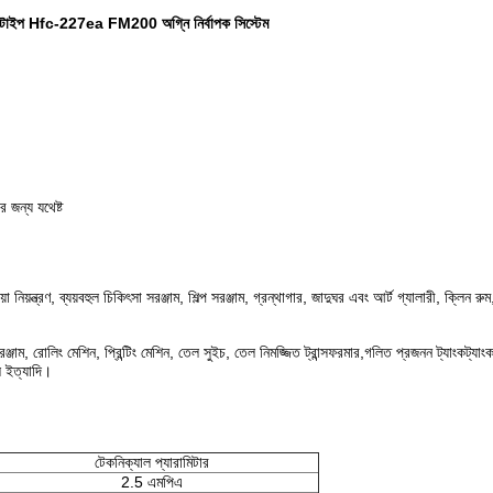
 টাইপ Hfc-227ea FM200 অগ্নি নির্বাপক সিস্টেম
 জন্য যথেষ্ট
 নিয়ন্ত্রণ, ব্যয়বহুল চিকিৎসা সরঞ্জাম, শিল্প সরঞ্জাম, গ্রন্থাগার, জাদুঘর এবং আর্ট গ্যালারী, ক্লিন র
্জাম, রোলিং মেশিন, প্রিন্টিং মেশিন, তেল সুইচ, তেল নিমজ্জিত ট্রান্সফরমার,গলিত প্রজনন ট্যাংকট্যাং
টল ইত্যাদি।
টেকনিক্যাল প্যারামিটার
2.5 এমপিএ