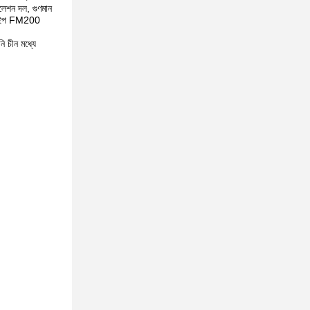
লেশন দল, গুণমান
ট টাইপ FM200
ি চীন মধ্যে