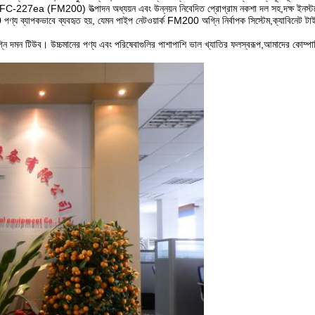
C-227ea (FM200) উত্পাদন অধ্যয়ন এবং উন্নয়ন নিবেদিত প্রোগ্রাম নকশা দল সহ,দক্ষ ইনস্ট
্য ব্যাপকভাবে ব্যবহৃত হয়, যেমন পাইপ নেটওয়ার্ক FM200 অগ্নি নির্বাপক সিস্টেম,ক্যাবিনে
 অগ্নি দমন টিউব। উচ্চমানের পণ্য এবং পরিষেবাগুলির পাশাপাশি ভাল খ্যাতির ফলস্বরূপ,আমাদের কোম্পান