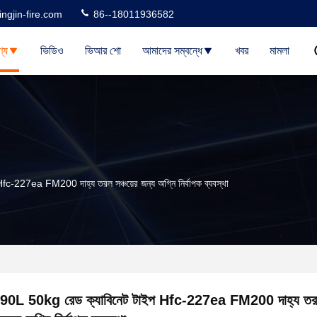
ngjin-fire.com
86--18011936582
্য
ভিডিও
ভিআর শো
আমাদের সম্বন্ধে
খবর
মামলা
c-227ea FM200 দাহ্য তরল সঞ্চয়ের জন্য অগ্নি নির্বাপক ব্যবস্থা
90L 50kg রেড ক্যাবিনেট টাইপ Hfc-227ea FM200 দাহ্য তরল 