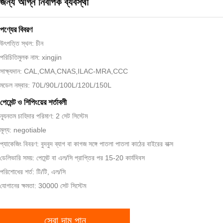
জন্য অগ্নি নির্বাপক ব্যবস্থা
পণ্যের বিবরণ
উৎপত্তি স্থল: চীন
পরিচিতিমুলক নাম: xingjin
সাক্ষ্যদান: CAL,CMA,CNAS,ILAC-MRA,CCC
মডেল নম্বার: 70L/90L/100L/120L/150L
পেমেন্ট ও শিপিংয়ের শর্তাবলী
ন্যূনতম চাহিদার পরিমাণ: 2 সেট সিস্টেম
মূল্য: negotiable
প্যাকেজিং বিবরণ: বুদবুদ ব্যাগ বা কাগজ সঙ্গে পাতলা পাতলা কাঠের বাইরের বাক্স
ডেলিভারি সময়: পেমেন্ট বা এল/সি প্রাপ্তির পর 15-20 কার্যদিবস
পরিশোধের শর্ত: টি/টি, এল/সি
যোগানের ক্ষমতা: 30000 সেট সিস্টেম
সেরা দাম পান