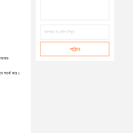
পাঠান
োলেনোড
রোধে সতর্ক করে।