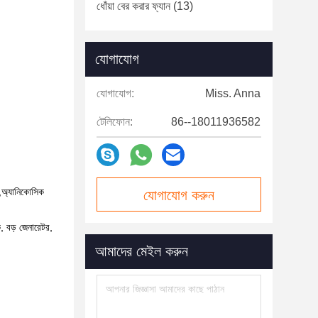
ধোঁয়া বের করার ফ্যান
(13)
যোগাযোগ
যোগাযোগ:
Miss. Anna
টেলিফোন:
86--18011936582
ুম,অ্যানিকোসিক
যোগাযোগ করুন
ক, বড় জেনারেটর,
আমাদের মেইল ​​করুন