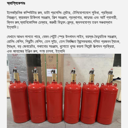
অ্যাপ্লিকেশনঃ
ইলেকট্রনিক কম্পিউটার রুম, ডাটা প্রসেসিং সেন্টার, টেলিযোগাযোগ সুবিধা, প্রক্রিয়া
নিয়ন্ত্রণ, ব্যয়বহুল চিকিৎসা সরঞ্জাম, শিল্প সরঞ্জাম, গ্রন্থাগার, জাদুঘর এবং আর্ট গ্যালারী,
ক্লিন রুম,অ্যানিকোসিক চেম্বার, জরুরী বিদ্যুৎ কেন্দ্র, জ্বলনযোগ্য তরল সঞ্চয়স্থান
ইত্যাদি।
যেখানে আগুন লাগতে পারে, যেমন পেইন্ট স্প্রে উৎপাদন লাইন, বয়স্ক-বৈদ্যুতিক সরঞ্জাম,
রোলিং মেশিন, প্রিন্টিং মেশিন, তেল সুইচ, তেল নিমজ্জিত ট্রান্সফরমার,গলিত প্রজনন ট্যাংক,
ট্যাঙ্ক, বড় জেনারেটর, শুকানোর সরঞ্জাম, ধুলোতে ধূসর কয়লা সিমেন্ট উত্পাদন প্রক্রিয়া,
এবং জাহাজের ইঞ্জিন রুম, পণ্য চালনা, ইত্যাদি