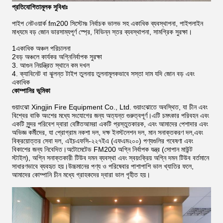
প্রতিযোগিতামূলক সুবিধাঃ
পাইপ নেটওয়ার্ক fm200 সিস্টেমঃ নির্বাচক ভালভ সহ একাধিক ব্যবস্থাপনা, পাইপলাইন
মাধ্যমে বড় জোন ভারসাম্যপূর্ণ স্প্রে, বিভিন্ন স্তর ব্যবস্থাপনা, সামগ্রিক সুরক্ষা।
1একাধিক অঞ্চল পরিচালনা
2বড় অঞ্চলে কার্যকর অগ্নিনির্বাপক সুরক্ষা
3. আগুন নিয়ন্ত্রিত স্থানে কম দখল
4. ক্যাবিনেট বা ঝুলন্ত টাইপ তুলনায় তুলনামূলকভাবে সস্তা দাম যদি জোন বড় এবং
একাধিক
কোম্পানির ভূমিকা
গুয়াংঝো Xingjin Fire Equipment Co., Ltd. গুয়াংঝোতে অবস্থিত, যা চীন এবং
বিশ্বের বাকি অংশের মধ্যে সংযোগের জন্য অত্যন্ত গুরুত্বপূর্ণ।এটি চমৎকার পরিবহন এবং
একটি সুন্দর পরিবেশ দ্বারা বেষ্টিতআমরা একটি প্রস্তুতকারক, এবং আমাদের পেশাদার এবং
অভিজ্ঞ কর্মীদের, যা প্রোগ্রাম নকশা দল, দক্ষ ইনস্টলেশন দল, মান সনাক্তকরণ দল,এবং
বিক্রয়োত্তর সেবা দল, এইচএফসি-২২৭ইএ (এফএম২০০) পণ্যগুলির গবেষণা এবং
বিকাশের জন্য নিবেদিত।অটোমেটেড FM200 অগ্নি নির্বাপক যন্ত্র (সোপান মাউন্ট
স্টাইল), অগ্নি সনাক্তকারী টিউব দমন ব্যবস্থা এবং স্বয়ংক্রিয় অগ্নি দমন টিউব বর্তমানে
সাধারণভাবে ব্যবহৃত হয়।উচ্চমানের পণ্য ও পরিষেবার পাশাপাশি ভাল খ্যাতির ফলে,
আমাদের কোম্পানি চীন মধ্যে গ্রাহকদের দ্বারা ভাল গৃহীত হয়।