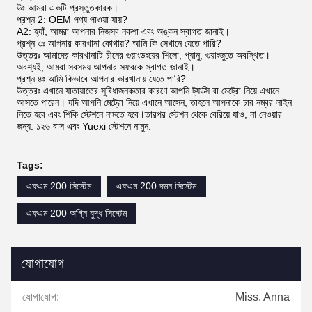
উঃ আমরা একটি প্রস্তুতকারক।
প্রশ্ন 2: OEM পণ্য পাওয়া যায়?
A2: হ্যাঁ, আমরা আপনার নিজস্ব নকশা এবং অঙ্কন স্বাগত জানাই।
প্রশ্ন ৩ঃ আপনার কারখানা কোথায়? আমি কি সেখানে যেতে পারি?
উত্তরঃ আমাদের কারখানাটি চীনের গুয়াংডংয়ের শিলো, প্যানু, গুয়াংজুতে অবস্থিত।
অবশ্যই, আমরা সবসময় আপনার সফরকে স্বাগত জানাই।
প্রশ্ন ৪ঃ আমি কিভাবে আপনার কারখানায় যেতে পারি?
উত্তরঃ এখানে যাতায়াতের সুবিধাজনকতার কারণে আপনি ট্যাক্সি বা মেট্রো নিয়ে এখানে
আসতে পারেন। যদি আপনি মেট্রো নিয়ে এখানে আসেন, তাহলে আপনাকে চার নম্বর লাইন
নিতে হবে এবং শিকি স্টেশনে নামতে হবে।তারপর স্টেশন থেকে বেরিয়ে যাও, না নেওয়ার
জন্য. ১২৬ বাস এবং Yuexi স্টেশনে নামুন.
Tags:
এফএম 200 সিস্টেম
এফএম 200 দমন সিস্টেম
এফএম 200 অগ্নি যুদ্ধ সিস্টেম
যোগাযোগ
যোগাযোগ:
Miss. Anna