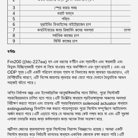
3
স্প্রে করার সময়
4
ভরাট ঘনত্ব
5
শক্তি
6
ড্রাইভিং ডিভাইসের নাইট্রোজেন চাপ
7
কনটেইনারের জন্য রিজার্ভিং রুমের অবস্থা
তাপমাত্র
8
সর্বাধিক কাজের চাপ
9
মিনিট কাজের চাপ
বর্ণনাঃ
Fm200 ((htc-227ea) হল এক ধরনের বর্ণহীন এবং স্বাদহীন এবং ক্ষয়কারী এবং
বিদ্যুৎ বিচ্ছিন্নকারী গ্যাস যা নিভে যাওয়ার পরে অবশিষ্টাংশ এবং দূষণ ছাড়াই। এবং এর
ODP শূন্য।এটি একটি পরিবেশ বান্ধব গ্যাস যা নিভানোর জন্য ব্যবহৃত হয়এছাড়াও, এই
বৈশিষ্ট্যটির কারণে, এটি বিশেষ জায়গায় ব্যবহার করা যেতে পারে যেখানে বৈদ্যুতিক আগুন
সহজেই ঘটতে পারে।
অগ্নি নির্বাপক যন্ত্র এবং ইলেকট্রনিক আনুষাঙ্গিকগুলির সাথে মিলিত, পুরো সিস্টেমটি
স্বয়ংক্রিয়ভাবে চালিত হতে পারে।এটি ডিটেক্টর মাধ্যমে প্রতিরক্ষামূলক অঞ্চলের অবস্থা
নিরীক্ষণ করতে পারেন এবং তারপর এটি স্বয়ংক্রিয়ভাবে solenoid actuator মাধ্যমে
extinguishing ডিভাইস শুরু করতে পারেনসুতরাং পুরো সিস্টেম সম্পূর্ণরূপে অটোমেশন
অর্জন করতে পারে।এটি এড়াতে পারে যে আগুনের সময় কেউ লক্ষ্য করে না এবং এটি সুরক্ষা
এলাকা তদারকি করার জন্য কর্মসংস্থান জন্য অনেক টাকা সংরক্ষণ করে.
মাল্টিপল জোনের ব্যবস্থাপনা পুরো সিস্টেমের নিরাপদ নিয়ন্ত্রণেও রয়েছে। আমরা একটি
সিস্টেম ব্যবহার করে নির্বাচনী ভালভের মাধ্যমে একাধিক জোনকে রক্ষা করতে পারি।এটি