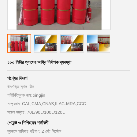
১০০ লিটার গ্যাসের অগ্নি নির্বাপক ব্যবস্থা
পণ্যের বিবরণ
উৎপত্তি স্থল: চীন
পরিচিতিমুলক নাম: xingjin
সাক্ষ্যদান: CAL,CMA,CNAS,ILAC-MRA,CCC
মডেল নম্বার: 70L/90L/100L/120L
পেমেন্ট ও শিপিংয়ের শর্তাবলী
ন্যূনতম চাহিদার পরিমাণ: 2 সেট সিস্টেম