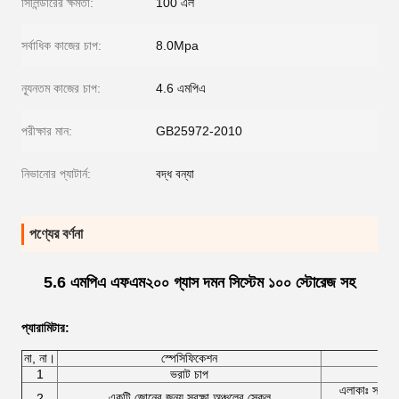
সিলিন্ডারের ক্ষমতা:
100 এল
সর্বাধিক কাজের চাপ:
8.0Mpa
ন্যূনতম কাজের চাপ:
4.6 এমপিএ
পরীক্ষার মান:
GB25972-2010
নিভানোর প্যাটার্ন:
বদ্ধ বন্যা
পণ্যের বর্ণনা
5.6 এমপিএ এফএম২০০ গ্যাস দমন সিস্টেম ১০০ স্টোরেজ সহ
প্যারামিটার
:
না, না।
স্পেসিফিকেশন
1
ভরাট চাপ
এলাকাঃ সর্বো
একটি জোনের জন্য সুরক্ষা অঞ্চলের স্কেল
2