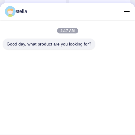
সিউমলেস স্টিল কনস্ট্রাকশন সহ
এবং ≤10s দ্রুত পরিষ্কার এজেন্ট
আগুন দমনের জন্য স্রাব সময় সহ
সেরা দাম পান
সেরা দাম পান
stella
2:17 AM
Good day, what product are you looking for?
GUANGZHOU XINGJIN FIRE EQUIPMENT
CO.,LTD.
info@xingjin-fire.com
86--18011936582
রুম ৭০৩&৭০৪, এন০.৩ বিল্ডিং, নং ৮ লিয়ানিউন এরেং রোড, শিকি টাউন, প্যানু জেলা,
গুয়াংজু, চীন