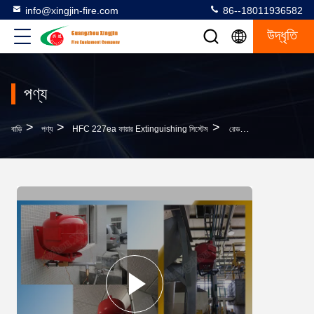
info@xingjin-fire.com
86--18011936582
উদ্ধৃতি
পণ্য
>
>
>
বাড়ি
পণ্য
HFC 227ea ফায়ার Extinguishing সিস্টেম
রেড এইচএফসি ২২৭ইএ অগ্নি নির্বাপক সিস্টেম এফএম ২০০ অগ্নি নির্বাপক সিস্টেম উচ্চমানের সস্তা দাম