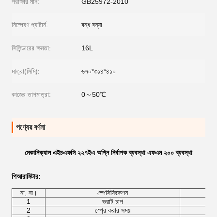
পরীক্ষার মান:
GB25972-2010
নিষ্পেষণ প্যাটার্ন:
বন্ধ বন্যা
সিলিন্ডারের ক্ষমতা:
16L
মাত্রা(মিমি):
৬৭০*৩১৪*৪১০
কাজের তাপমাত্রা:
0～50℃
পণ্যের বর্ণনা
মেকানিক্যাল এইচএফসি ২২৭ইএ অগ্নি নির্বাপক ব্যবস্থা এফএম ২০০ ব্যবস্থা
পি
আরামিটার
:
না, না।
স্পেসিফিকেশন
1
ভরাট চাপ
2
স্প্রে করার সময়