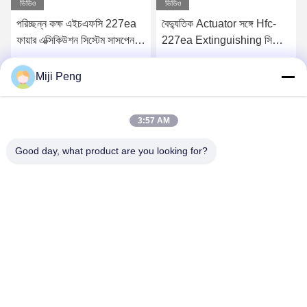
ভিডিও
ভিডিও
পরিচ্ছন্ন কক্ষ এইচএফসি 227ea
বৈদ্যুতিক Actuator সঙ্গে Hfc-
ফায়ার এক্সিকিউশন সিস্টেম সাসপেনশন
227ea Extinguishing সিস্টেম
16L মডেল
ঝুলন্ত
সেরা দাম পান
সেরা দাম পান
Miji Peng
3:57 AM
Good day, what product are you looking for?
GUANGZHOU XINGJIN FIRE EQUIPMENT
CO.,LTD.
info@xingjin-fire.com
86--18011936582
রুম ৭০৩&৭০৪, এন০.৩ বিল্ডিং, নং ৮ লিয়ানিউন এরেং রোড, শিকি টাউন, প্যানু জেলা,