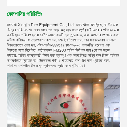
কোম্পানির পরিচিতিঃ
গুয়াংঝো Xingjin Fire Equipment Co., Ltd. গুয়াংঝোতে অবস্থিত, যা চীন এবং
বিশ্বের বাকি অংশের মধ্যে সংযোগের জন্য অত্যন্ত গুরুত্বপূর্ণ।এটি চমৎকার পরিবহন এবং
একটি সুন্দর পরিবেশ দ্বারা বেষ্টিতআমরা একটি প্রস্তুতকারক, এবং আমাদের পেশাদার এবং
অভিজ্ঞ কর্মীদের, যা প্রোগ্রাম নকশা দল, দক্ষ ইনস্টলেশন দল, মান সনাক্তকরণ দল,এবং
বিক্রয়োত্তর সেবা দল, এইচএফসি-২২৭ইএ (এফএম২০০) পণ্যগুলির গবেষণা এবং
বিকাশের জন্য নিবেদিত।অটোমেটেড FM200 অগ্নি নির্বাপক যন্ত্র (সোপান মাউন্ট
স্টাইল), অগ্নি সনাক্তকারী টিউব দমন ব্যবস্থা এবং স্বয়ংক্রিয় অগ্নি দমন টিউব বর্তমানে
সাধারণভাবে ব্যবহৃত হয়।উচ্চমানের পণ্য ও পরিষেবার পাশাপাশি ভাল খ্যাতির ফলে,
আমাদের কোম্পানি চীন মধ্যে গ্রাহকদের দ্বারা ভাল গৃহীত হয়।