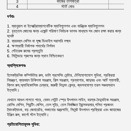
3
কাজের তাপমাত্রা
4
স্টার্ট মোড
বর্ণনাঃ
1. ম্যানুয়াল বা ইলেক্ট্রোম্যাগনেটিক ম্যানিপুলেশন এবং যান্ত্রিক ম্যানিপুলেশন
2. বৃহত্তম জোনের জন্য এজেন্ট পরিমাণ নির্বাচক ভালভ মাধ্যমে সব জোন রক্ষা করার জন্য
যথেষ্ট
3. ব্যয়বহুল মেশিন বা সূক্ষ্ম ডিভাইস সরাসরি লক্ষ্য
4. ক্ষণস্থায়ী নির্বাপক পদার্থের নির্গমন
5. স্টোরেজ রুমের প্রস্তুতি
6. সিলিন্ডার গ্রুপের জন্য স্থান নিশ্চিতকরণ
অ্যাপ্লিকেশনঃ
ইলেকট্রনিক কম্পিউটার রুম, ডাটা প্রসেসিং সেন্টার, টেলিযোগাযোগ সুবিধা, প্রক্রিয়া
নিয়ন্ত্রণ, ব্যয়বহুল চিকিৎসা সরঞ্জাম, শিল্প সরঞ্জাম, গ্রন্থাগার, জাদুঘর এবং আর্ট গ্যালারী,
ক্লিন রুম,অ্যানিকোসিক চেম্বার, জরুরী বিদ্যুৎ কেন্দ্র, জ্বলনযোগ্য তরল সঞ্চয়স্থান
ইত্যাদি।
যেখানে আগুন লাগতে পারে, যেমন পেইন্ট স্প্রে উৎপাদন লাইন, বয়স্ক-বৈদ্যুতিক সরঞ্জাম,
রোলিং মেশিন, প্রিন্টিং মেশিন, তেল সুইচ, তেল নিমজ্জিত ট্রান্সফরমার,গলিত প্রজনন
ট্যাংকট্যাংক, বড় জেনারেটর, শুকানোর যন্ত্রপাতি, সিমেন্ট উৎপাদন প্রক্রিয়া এবং জাহাজের
ইঞ্জিন রুম, কার্গো স্টল ইত্যাদি।
প্রতিযোগিতামূলক সুবিধা: