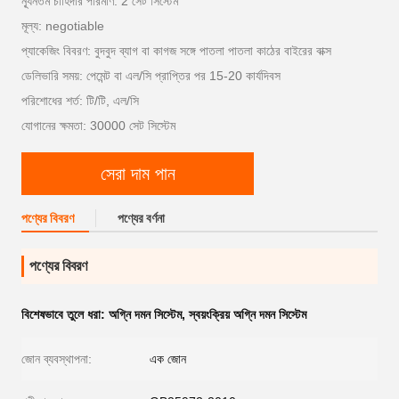
ন্যূনতম চাহিদার পরিমাণ: 2 সেট সিস্টেম
মূল্য: negotiable
প্যাকেজিং বিবরণ: বুদবুদ ব্যাগ বা কাগজ সঙ্গে পাতলা পাতলা কাঠের বাইরের বাক্স
ডেলিভারি সময়: পেমেন্ট বা এল/সি প্রাপ্তির পর 15-20 কার্যদিবস
পরিশোধের শর্ত: টি/টি, এল/সি
যোগানের ক্ষমতা: 30000 সেট সিস্টেম
সেরা দাম পান
পণ্যের বিবরণ
পণ্যের বর্ণনা
পণ্যের বিবরণ
বিশেষভাবে তুলে ধরা:
অগ্নি দমন সিস্টেম
,
স্বয়ংক্রিয় অগ্নি দমন সিস্টেম
জোন ব্যবস্থাপনা:
এক জোন