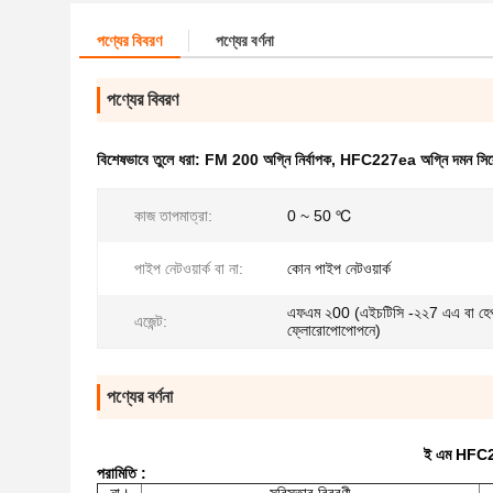
পণ্যের বিবরণ
পণ্যের বর্ণনা
পণ্যের বিবরণ
বিশেষভাবে তুলে ধরা:
FM 200 অগ্নি নির্বাপক
,
HFC227ea অগ্নি দমন সিস্
কাজ তাপমাত্রা:
0 ~ 50 ℃
পাইপ নেটওয়ার্ক বা না:
কোন পাইপ নেটওয়ার্ক
এফএম ২00 (এইচটিসি -২২7 এএ বা হে
এজেন্ট:
ফ্লোরোপোপোপনে)
পণ্যের বর্ণনা
ই এম HFC22
পরামিতি
: