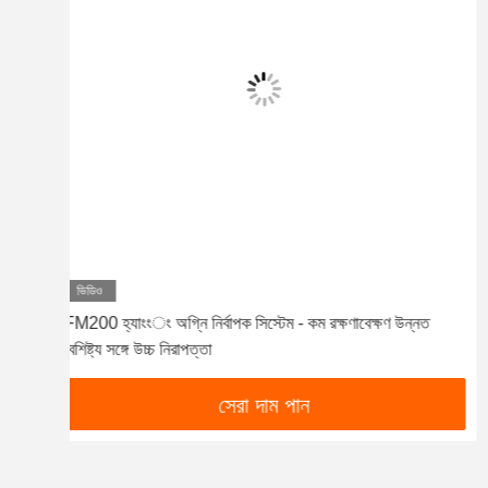
ভিডিও
পরিচ্ছন্ন কক্ষ এইচএফসি 227ea ফায়ার এক্সিকিউশন সিস্টেম সাসপেনশন
16L মডেল
সেরা দাম পান