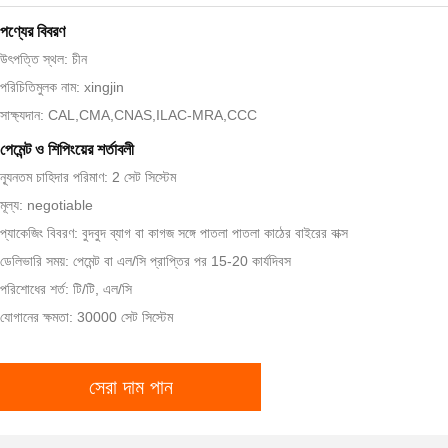
পণ্যের বিবরণ
উৎপত্তি স্থল: চীন
পরিচিতিমুলক নাম: xingjin
সাক্ষ্যদান: CAL,CMA,CNAS,ILAC-MRA,CCC
পেমেন্ট ও শিপিংয়ের শর্তাবলী
ন্যূনতম চাহিদার পরিমাণ: 2 সেট সিস্টেম
মূল্য: negotiable
প্যাকেজিং বিবরণ: বুদবুদ ব্যাগ বা কাগজ সঙ্গে পাতলা পাতলা কাঠের বাইরের বাক্স
ডেলিভারি সময়: পেমেন্ট বা এল/সি প্রাপ্তির পর 15-20 কার্যদিবস
পরিশোধের শর্ত: টি/টি, এল/সি
যোগানের ক্ষমতা: 30000 সেট সিস্টেম
সেরা দাম পান