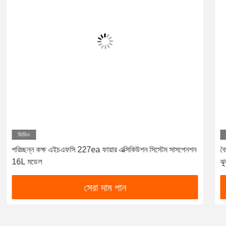
ভিডিও
বৈদ্যুতিক Actuator সঙ্গে Hfc-227ea Extinguishing সিস্টেম
ঝুলন্ত
সেরা দাম পান