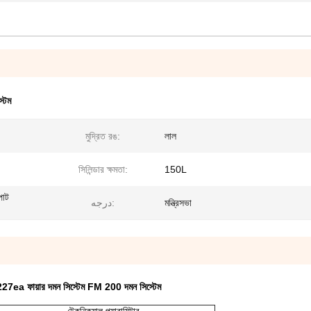
টেম
মুদ্রিত রঙ:
লাল
সিলিন্ডার ক্ষমতা:
150L
পাট
درجه:
মন্ত্রিসভা
7ea ফায়ার দমন সিস্টেম FM 200 দমন সিস্টেম