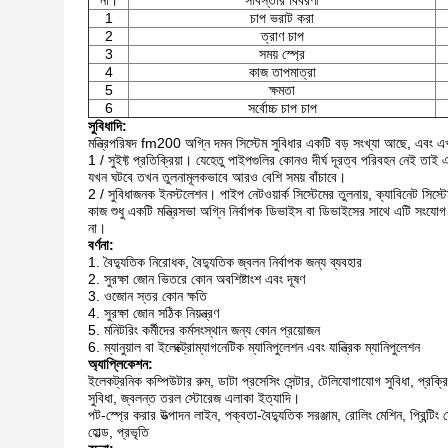
না।
সবিস্তার বিবরণী
1
চাপ ভরাট করা
2
ত্রাণ চাপ
3
সময় স্প্রে
4
কাজ তাপমাত্রা
5
ক্ষমতা
6
সর্বোচ্চ চাপ চাপ
সুবিধাদি:
মন্ত্রিপরিষদ fm200 অগ্নি দমন সিস্টেম সুবিধার একটি বড় সংখ্যা আছে, এবং এখা
1 / সুইফ্ট প্রতিক্রিয়া। যেহেতু পাইপগুলির কোনও দীর্ঘ দূরত্ব পরিবহন নেই তা
যখন ঘটবে তখন তুলনামূলকভাবে আরও বেশি সময় বাঁচাবে।
2 / সুবিধাজনক ইনস্টলেশন। পাইপ নেটওয়ার্ক সিস্টেমের তুলনায়, ক্যাবিনেট সিস্
কাজ শুধু একটি মন্ত্রিসভা অগ্নি নির্বাপক ডিভাইস বা ডিভাইসের সাথে এটি সংযোগ 
না।
বর্ণনা:
1. বৈদ্যুতিক নিরোধক, বৈদ্যুতিক জ্বলন নির্বাপক জন্য ব্যবহার
2. সুরক্ষা জোন ভিতরে কোন অবশিষ্টাংশ এবং দূষণ
3. ওজোন স্তর কোন ক্ষতি
4. সুরক্ষা জোন সঠিক নিয়ন্ত্রণ
5. মনিটরিং কর্মীদের কর্মসংস্থান জন্য কোন প্রয়োজন
6. ম্যানুয়াল বা ইলেক্ট্রোম্যাগনেটিক ম্যানিপুলেশন এবং যান্ত্রিক ম্যানিপুলেশন
অ্যাপ্লিকেশন:
ইলেকট্রনিক কম্পিউটার রুম, ডাটা প্রসেসিং সেন্টার, টেলিযোগাযোগ সুবিধা, প্রক্রিয়া ন
সুবিধা, জ্বলন্ত তরল স্টোরেজ এলাকা ইত্যাদি।
পট-স্প্রে করার উত্পাদন লাইন, পক্বতা-বৈদ্যুতিক সরঞ্জাম, রোলিং মেশিন, প্রিন্টিং
হোল্ড, প্রভৃতি