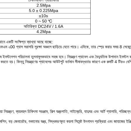
টেকনিক্যাল প্যারামিটার
2.5Mpa
5.0 ± 0.225Mpa
≤10s
0 ~ 50 ℃
অতিরিক্ত DC24V / 1.6A
4.2Mpa
নে একটি সংক্ষিপ্ত ব্যাখ্যা আছে যাচ্ছে:
ই এফএম ২00 গ্যাস সরাসরি সুরক্ষা অঞ্চলে ছাড়িয়ে যেতে পারে। এদিকে, তার স্প্রে করার সময় 8 সেক
টেম ইনস্টলেশন পরিচালনা তুলনামূলকভাবে সহজ হবে। নিয়ন্ত্রণ প্যানেল এবং বৈদ্যুতিক উপাদান ইনস্টল 
করতে হয়। কিন্তু নিয়ন্ত্রণের প্যানেলের আউটপুট বর্তমান সীমাবদ্ধতার কারণে এক রুমটি 4 টিরও বেশি
িয়ন্ত্রণ, ব্যয়বহুল চিকিৎসা সরঞ্জাম, শিল্প যন্ত্রপাতি, লাইব্রেরি, যাদুঘর এবং আর্ট গ্যালারি, পরিচ্ছন্
 মেশিন, বড় জেনারেটর, শুকানোর যন্ত্র, সিদ্ধকরণকৃত কয়লা সিমেন্ট উৎপাদন প্রক্রিয়া এবং জাহাজের ইঞ্