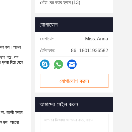
ধোঁয়া বের করার ফ্যান
(13)
যোগাযোগ
যোগাযোগ:
Miss. Anna
েন্ডের কম। আগুন
টেলিফোন:
86--18011936582
করার পরে, বাম
 টুকরা দিয়ে মেলে
যোগাযোগ করুন
আমাদের মেইল ​​করুন
ন ঘর, জরুরী ক্ষমতা
জিন রুম, কারগো