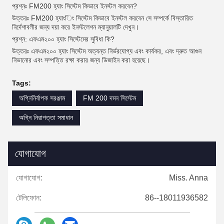
প্রশ্নঃ FM200 হ্যাং সিস্টেম কিভাবে ইনস্টল করবেন?
উত্তরঃ FM200 হ্যাংিং সিস্টেম কিভাবে ইনস্টল করবেন সে সম্পর্কে বিস্তারিত
নির্দেশাবলীর জন্য দয়া করে ইনস্টলেশন ম্যানুয়ালটি দেখুন।
প্রশ্ন: এফএম২০০ হ্যাং সিস্টেমের সুবিধা কি?
উত্তরঃ এফএম২০০ হ্যাং সিস্টেম অত্যন্ত নির্ভরযোগ্য এবং কার্যকর, এবং দ্রুত আগুন
নিভানোর এবং সম্পত্তি রক্ষা করার জন্য ডিজাইন করা হয়েছে।
Tags:
অগ্নিনির্বাপক সরঞ্জাম
FM 200 দমন সিস্টেম
অগ্নি নিরাপত্তা সমাধান
যোগাযোগ
যোগাযোগ:
Miss. Anna
টেলিফোন:
86--18011936582