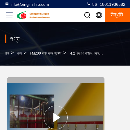
info@xingjin-fire.com
86--18011936582
উদ্ধৃতি
পণ্য
>
>
>
বাড়ি
পণ্য
FM200 গ্যাস দমন সিস্টেম
4.2 এমপিএ পাইপিং গ্যাস Fm200 টেলিযোগাযোগের জন্য অগ্নি নির্বাপক সিস্টেম পেশাদার নির্মাতারা