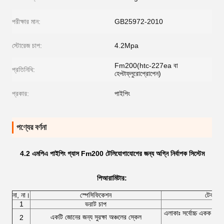
পরীক্ষার মান:
GB25972-2010
স্টোরেজ চাপ:
4.2Mpa
Fm200(htc-227ea বা
প্রতিনিধি:
হেপ্টাফ্লুরোপ্রোপেন)
প্রকার:
পাইপিং
পণ্যের বর্ণনা
4.2 এমপিএ পাইপিং গ্যাস Fm200 টেলিযোগাযোগের জন্য অগ্নি নির্বাপক সিস্টেম
পি
আরামিটার
:
না, না।
স্পেসিফিকেশন
টেকনিক্য
1
ভরাট চাপ
4.
এলাকাঃ সর্বোচ্চ একক অঞ
একটি জোনের জন্য সুরক্ষা অঞ্চলের স্কেল
2
অঞ্