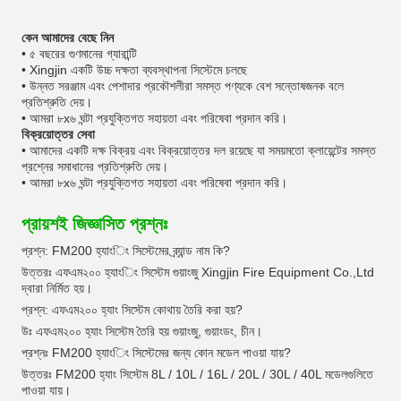
কেন আমাদের বেছে নিন
• ৫ বছরের গুণমানের গ্যারান্টি
• Xingjin একটি উচ্চ দক্ষতা ব্যবস্থাপনা সিস্টেমে চলছে
• উন্নত সরঞ্জাম এবং পেশাদার প্রকৌশলীরা সমস্ত পণ্যকে বেশ সন্তোষজনক বলে
প্রতিশ্রুতি দেয়।
• আমরা ৮x৬ ঘন্টা প্রযুক্তিগত সহায়তা এবং পরিষেবা প্রদান করি।
বিক্রয়োত্তর সেবা
• আমাদের একটি দক্ষ বিক্রয় এবং বিক্রয়োত্তর দল রয়েছে যা সময়মতো ক্লায়েন্টের সমস্ত
প্রশ্নের সমাধানের প্রতিশ্রুতি দেয়।
• আমরা ৮x৬ ঘন্টা প্রযুক্তিগত সহায়তা এবং পরিষেবা প্রদান করি।
প্রায়শই জিজ্ঞাসিত প্রশ্নঃ
প্রশ্ন: FM200 হ্যাংিং সিস্টেমের ব্র্যান্ড নাম কি?
উত্তরঃ এফএম২০০ হ্যাংিং সিস্টেম গুয়াংজু Xingjin Fire Equipment Co.,Ltd
দ্বারা নির্মিত হয়।
প্রশ্ন: এফএম২০০ হ্যাং সিস্টেম কোথায় তৈরি করা হয়?
উঃ এফএম২০০ হ্যাং সিস্টেম তৈরি হয় গুয়াংজু, গুয়াংডং, চীন।
প্রশ্নঃ FM200 হ্যাংিং সিস্টেমের জন্য কোন মডেল পাওয়া যায়?
উত্তরঃ FM200 হ্যাং সিস্টেম 8L / 10L / 16L / 20L / 30L / 40L মডেলগুলিতে
পাওয়া যায়।