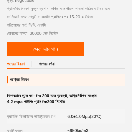
মূল্য: negotiable
প্যাকেজিং বিবরণ: বুদবুদ ব্যাগ বা কাগজ সঙ্গে পাতলা পাতলা কাঠের বাইরের বাক্স
ডেলিভারি সময়: পেমেন্ট বা এল/সি প্রাপ্তির পর 15-20 কার্যদিবস
পরিশোধের শর্ত: টি/টি, এল/সি
যোগানের ক্ষমতা: 30000 সেট সিস্টেম
সেরা দাম পান
পণ্যের বিবরণ
পণ্যের বর্ণনা
পণ্যের বিবরণ
বিশেষভাবে তুলে ধরা:
fm 200 দমন ব্যবস্থা
,
অগ্নিনির্বাপক সরঞ্জাম
,
4.2 mpa পাইপিং গ্যাস fm200 সিস্টেম
ড্রাইভিং ডিভাইসের নাইট্রোজেন চাপ:
6.0±1.0Mpa(20℃)
ভরাট ঘনত্ব:
≤950kg/m3