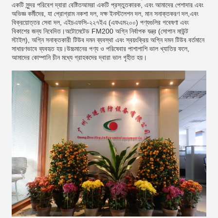
একটি সুন্দর পরিবেশ দ্বারা বেষ্টিতআমরা একটি প্রস্তুতকারক, এবং আমাদের পেশাদার এবং
অভিজ্ঞ কর্মীদের, যা প্রোগ্রাম নকশা দল, দক্ষ ইনস্টলেশন দল, মান সনাক্তকরণ দল,এবং
বিক্রয়োত্তর সেবা দল, এইচএফসি-২২৭ইএ (এফএম২০০) পণ্যগুলির গবেষণা এবং
বিকাশের জন্য নিবেদিত।অটোমেটেড FM200 অগ্নি নির্বাপক যন্ত্র (সোপান মাউন্ট
স্টাইল), অগ্নি সনাক্তকারী টিউব দমন ব্যবস্থা এবং স্বয়ংক্রিয় অগ্নি দমন টিউব বর্তমানে
সাধারণভাবে ব্যবহৃত হয়।উচ্চমানের পণ্য ও পরিষেবার পাশাপাশি ভাল খ্যাতির ফলে,
আমাদের কোম্পানি চীন মধ্যে গ্রাহকদের দ্বারা ভাল গৃহীত হয়।