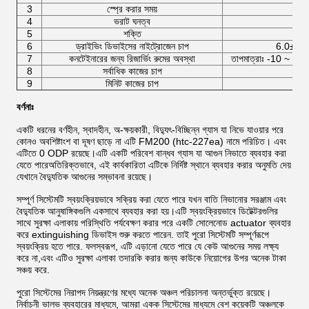
3
স্প্রে করার সময়
≤১
4
ভরাট ঘনত্ব
≤9
5
শক্তি
DC2
6
ড্রাইভিং ডিভাইসের নাইট্রোজেন চাপ
6.0±1.
7
কনটেইনারের জন্য রিজার্ভিং রুমের অবস্থা
তাপমাত্রাঃ -10 ~ 50°
8
সর্বাধিক কাজের চাপ
5.
9
মিনিট কাজের চাপ
4.
বর্ণনাঃ
একটি ধরনের বর্ণহীন, স্বাদহীন, অ-ক্ষয়কারী, বিদ্যুৎ-বিচ্ছিন্ন গ্যাস যা নিভে যাওয়ার পরে
কোনও অবশিষ্টাংশ বা দূষণ ছাড়ে না এটি FM200 (htc-227ea) নামে পরিচিত। এবং
এটিতে 0 ODP রয়েছে।এটি একটি পরিবেশ বান্ধব গ্যাস যা আগুন নিভাতে ব্যবহার করা
যেতে পারেঅতিরিক্তভাবে, এই কার্যকারিতা এটিকে নির্দিষ্ট স্থানে ব্যবহার করার অনুমতি দেয়
যেখানে বৈদ্যুতিক আগুনের সম্ভাবনা রয়েছে।
সম্পূর্ণ সিস্টেমটি স্বয়ংক্রিয়ভাবে সক্রিয় করা যেতে পারে যখন বাতি নিভানোর সরঞ্জাম এবং
বৈদ্যুতিক আনুষাঙ্গিকগুলি একসাথে ব্যবহার করা হয়।এটি স্বয়ংক্রিয়ভাবে ডিটেক্টরগুলির
সাথে সুরক্ষা এলাকায় পরিস্থিতি পর্যবেক্ষণ করার পরে একটি সোলেনোড actuator ব্যবহার
করে extinguishing ডিভাইস শুরু করতে পারেন. তাই পুরো সিস্টেমটি সম্পূর্ণরূপে
স্বয়ংক্রিয় হতে পারে. ফলস্বরূপ, এটি এড়ানো যেতে পারে যে কেউ আগুনের সময় লক্ষ্য
করে না,এবং এটিও সুরক্ষা এলাকা তদারকি করার জন্য কাউকে নিয়োগের উপর অনেক টাকা
সঞ্চয় করে.
পুরো সিস্টেমের নিরাপদ নিয়ন্ত্রণের মধ্যে অনেক অঞ্চল পরিচালনা অন্তর্ভুক্ত রয়েছে।
নির্বাচনী ভালভ ব্যবহারের মাধ্যমে, আমরা একক সিস্টেমের মাধ্যমে বেশ কয়েকটি অঞ্চলকে