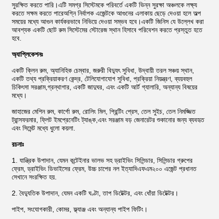
সুরক্ষিত করতে পারি।এটি সমগ্র সিস্টেমকে পরিবর্তে একটি ভিন্ন সুরক্ষা অঞ্চলকে লক্ষ্য
করতে সক্ষম করতে পারেঅগ্নি নির্বাপক এজেন্টকে আগুনের এলাকায় ছেড়ে দেওয়া হলে অল্প
সময়ের মধ্যে আগুন কার্যকরভাবে নিভিয়ে দেওয়া সম্ভব হবে।একটি জিনিস যে উল্লেখ করা
আবশ্যক একটি ছোট রুম সিস্টেমের স্টোরেজ স্থান হিসাবে পরিবেশন করতে প্রস্তুত হতে
হবে.
অ্যাপ্লিকেশনঃ
একটি ক্লিন রুম, অ্যানিহিক চেম্বার, জরুরী বিদ্যুৎ সুবিধা, উদ্বায়ী তরল সঞ্চয় স্থান,
একটি তথ্য প্রক্রিয়াকরণ কেন্দ্র, টেলিযোগাযোগ সুবিধা, প্রক্রিয়া নিয়ন্ত্রণ, ব্যয়বহুল
চিকিৎসা সরঞ্জাম,গ্রন্থাগার, একটি জাদুঘর, এবং একটি আর্ট গ্যালারি, অন্যান্য বিষয়ের
মধ্যে।
জাহাজের মেশিন রুম, কার্গো রুম, রোলিং মিল, প্রিন্টিং প্রেস, তেল সুইচ, তেল নিমজ্জিত
ট্রান্সফরমার, ফ্লিট ইমপ্রেনেটিং ট্যাঙ্ক,এবং সরঞ্জাম বড় জেনারেটর শুকানোর জন্য ব্যবহৃত
এবং সিমেন্ট মধ্যে ধুলো কয়লা.
রচনাঃ
1. যান্ত্রিক উপাদান, যেমন কন্টেইনার ভালভ সহ ড্রাইভিং সিলিন্ডার, সিলিন্ডার গ্রুপের
ফ্রেম, ড্রাইভিং ডিভাইসের ফ্রেম, উচ্চ চাপের নল ইত্যাদিএফএম২০০ এজেন্ট প্রধানত
সেখানে সংরক্ষিত হয়.
2. বৈদ্যুতিক উপাদান, যেমন একটি ঘণ্টা, তাপ ডিটেক্টর, এবং ধোঁয়া ডিটেক্টর।
পাইপ, সংযোগকারী, কোমর, ফ্ল্যাঞ্জ এবং অন্যান্য পাইপ ফিটিং।