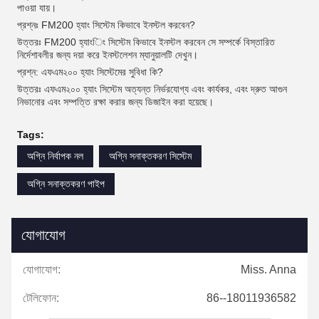
পাওয়া যায়।
প্রশ্নঃ FM200 হ্যাং সিস্টেম কিভাবে ইনস্টল করবেন?
উত্তরঃ FM200 হ্যাংিং সিস্টেম কিভাবে ইনস্টল করবেন সে সম্পর্কে বিস্তারিত
নির্দেশাবলীর জন্য দয়া করে ইনস্টলেশন ম্যানুয়ালটি দেখুন।
প্রশ্ন: এফএম২০০ হ্যাং সিস্টেমের সুবিধা কি?
উত্তরঃ এফএম২০০ হ্যাং সিস্টেম অত্যন্ত নির্ভরযোগ্য এবং কার্যকর, এবং দ্রুত আগুন
নিভানোর এবং সম্পত্তি রক্ষা করার জন্য ডিজাইন করা হয়েছে।
Tags:
অগ্নি নির্বাপক নল
অগ্নি সনাক্তকরণ সিস্টেম
অগ্নি সনাক্তকরণ পাইপ
যোগাযোগ
যোগাযোগ:
Miss. Anna
টেলিফোন:
86--18011936582