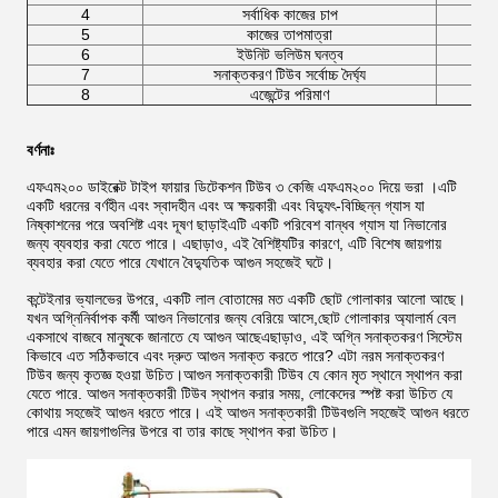
4
সর্বাধিক কাজের চাপ
5
কাজের তাপমাত্রা
6
ইউনিট ভলিউম ঘনত্ব
7
সনাক্তকরণ টিউব সর্বোচ্চ দৈর্ঘ্য
8
এজেন্টের পরিমাণ
বর্ণনাঃ
এফএম২০০ ডাইরেক্ট টাইপ ফায়ার ডিটেকশন টিউব ৩ কেজি এফএম২০০ দিয়ে ভরা ।এটি
একটি ধরনের বর্ণহীন এবং স্বাদহীন এবং অ ক্ষয়কারী এবং বিদ্যুৎ-বিচ্ছিন্ন গ্যাস যা
নিষ্কাশনের পরে অবশিষ্ট এবং দূষণ ছাড়াইএটি একটি পরিবেশ বান্ধব গ্যাস যা নিভানোর
জন্য ব্যবহার করা যেতে পারে। এছাড়াও, এই বৈশিষ্ট্যটির কারণে, এটি বিশেষ জায়গায়
ব্যবহার করা যেতে পারে যেখানে বৈদ্যুতিক আগুন সহজেই ঘটে।
কন্টেইনার ভ্যালভের উপরে, একটি লাল বোতামের মত একটি ছোট গোলাকার আলো আছে।
যখন অগ্নিনির্বাপক কর্মী আগুন নিভানোর জন্য বেরিয়ে আসে,ছোট গোলাকার অ্যালার্ম বেল
একসাথে বাজবে মানুষকে জানাতে যে আগুন আছেএছাড়াও, এই অগ্নি সনাক্তকরণ সিস্টেম
কিভাবে এত সঠিকভাবে এবং দ্রুত আগুন সনাক্ত করতে পারে? এটা নরম সনাক্তকরণ
টিউব জন্য কৃতজ্ঞ হওয়া উচিত।আগুন সনাক্তকারী টিউব যে কোন মৃত স্থানে স্থাপন করা
যেতে পারে. আগুন সনাক্তকারী টিউব স্থাপন করার সময়, লোকেদের স্পষ্ট করা উচিত যে
কোথায় সহজেই আগুন ধরতে পারে। এই আগুন সনাক্তকারী টিউবগুলি সহজেই আগুন ধরতে
পারে এমন জায়গাগুলির উপরে বা তার কাছে স্থাপন করা উচিত।