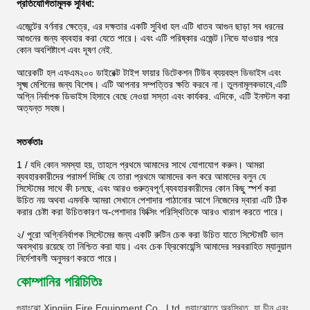
প্রতিযোগিতামূলক সুবিধা:
এজেন্টের বর্ণনার ক্ষেত্রে, এর দক্ষতার একটি সুবিধা হল এটি ধাতব আগুন ছাড়া সব ধরনের
আগুনের জন্য ব্যবহার করা যেতে পারে। এবং এটি পরিষ্কার এজেন্ট।নিভে যাওয়ার পরে
কোন অবশিষ্টাংশ এবং দূষণ নেই.
আরেকটি হল এফএম২০০ ডাইরেক্ট টাইপ ফায়ার ডিটেকশন টিউব ব্যয়বহুল ডিভাইস এবং
সূক্ষ্ম মেশিনের জন্য বিশেষ। এটি আপনার সম্পত্তির ক্ষতি করবে না। তুলনামূলকভাবে,এটি
অগ্নি নির্বাপক ডিভাইস হিসাবে বেছে নেওয়া সস্তা এবং কার্যকর. এদিকে, এটি ইনস্টল করা
অত্যন্ত সহজ।
সতর্কতাঃ
1 / যদি কোন সমস্যা হয়, তাহলে প্রথমে আমাদের সাথে যোগাযোগ করুন। আমরা
ব্যবহারকারীদের পরামর্শ দিচ্ছি যে তারা প্রথমে আমাদের কল করে আমাদের বলুন যে
সিস্টেমের সাথে কী চলছে, এবং আরও গুরুত্বপূর্ণ,ব্যবহারকারীদের কোন কিছু স্পর্শ করা
উচিত নয় অথবা এমনকি আমরা সেখানে পেশাদার পাঠানোর আগে নিজেদের দ্বারা এটি ঠিক
করার চেষ্টা করা উচিতকারণ অ-পেশাদার ফিক্সিং পরিস্থিতিকে আরও খারাপ করতে পারে।
২/ পুরো অগ্নিনির্বাপক সিস্টেমের জন্য একটি রুটিন চেক করা উচিত যাতে সিস্টেমটি ভাল
অবস্থায় রয়েছে তা নিশ্চিত করা যায়। এবং চেক ফ্রিকোয়েন্সি আমাদের সরবরাহিত ম্যানুয়াল
নির্দেশাবলী অনুসরণ করতে পারে।
কোম্পানির পরিচিতিঃ
গুয়াংঝো Xingjin Fire Equipment Co., Ltd. গুয়াংঝোতে অবস্থিত, যা চীন এবং