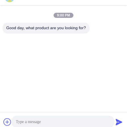
9:00 PM
Good day, what product are you looking for?
GUANGZHOU XINGJIN FIRE EQUIPMENT
CO.,LTD.
info@xingjin-fire.com
86--18011936582
রুম ৭০৩&৭০৪, এন০.৩ বিল্ডিং, নং ৮ লিয়ানিউন এরেং রোড, শিকি টাউন, প্যানু জেলা,
গুয়াংজু, চীন
চীন ভালো মানের FM200 ফায়ার দমন সিস্টেম সরবরাহকারী। কপিরাইট © 2016-2026 Guangzhou
Xingjin Fire Equipment Co.,Ltd. . সমস্ত অধিকার সংরক্ষিত.