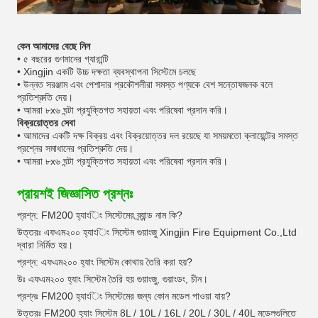
কেন আমাদের বেছে নিন
• ৫ বছরের গুণমানের গ্যারান্টি
• Xingjin একটি উচ্চ দক্ষতা ব্যবস্থাপনা সিস্টেমে চলছে
• উন্নত সরঞ্জাম এবং পেশাদার প্রকৌশলীরা সমস্ত পণ্যকে বেশ সন্তোষজনক বলে
প্রতিশ্রুতি দেয়।
• আমরা ৮x৬ ঘন্টা প্রযুক্তিগত সহায়তা এবং পরিষেবা প্রদান করি।
বিক্রয়োত্তর সেবা
• আমাদের একটি দক্ষ বিক্রয় এবং বিক্রয়োত্তর দল রয়েছে যা সময়মতো ক্লায়েন্টের সমস্ত
প্রশ্নের সমাধানের প্রতিশ্রুতি দেয়।
• আমরা ৮x৬ ঘন্টা প্রযুক্তিগত সহায়তা এবং পরিষেবা প্রদান করি।
প্রায়শই জিজ্ঞাসিত প্রশ্নঃ
প্রশ্ন: FM200 হ্যাংিং সিস্টেমের ব্র্যান্ড নাম কি?
উত্তরঃ এফএম২০০ হ্যাংিং সিস্টেম গুয়াংজু Xingjin Fire Equipment Co.,Ltd
দ্বারা নির্মিত হয়।
প্রশ্ন: এফএম২০০ হ্যাং সিস্টেম কোথায় তৈরি করা হয়?
উঃ এফএম২০০ হ্যাং সিস্টেম তৈরি হয় গুয়াংজু, গুয়াংডং, চীন।
প্রশ্নঃ FM200 হ্যাংিং সিস্টেমের জন্য কোন মডেল পাওয়া যায়?
উত্তরঃ FM200 হ্যাং সিস্টেম 8L / 10L / 16L / 20L / 30L / 40L মডেলগুলিতে