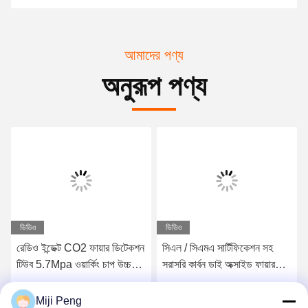
আমাদের পণ্য
অনুরূপ পণ্য
ভিডিও
ভিডিও
রেডিও ইন্ডেক্ট CO2 ফায়ার ডিটেকশন
সিএল / সিএমএ সার্টিফিকেশন সহ
টিউব 5.7Mpa ওয়ার্কিং চাপ উচ্চ
সরাসরি কার্বন ডাই অক্সাইড ফায়ার
মানের সস্তা দাম
ডিটেকশন টিউব
সেরা দাম পান
সেরা দাম পান
Miji Peng