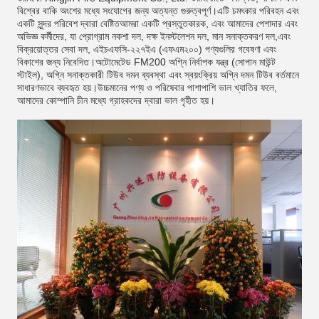
বিশ্বের বাকি অংশের মধ্যে সংযোগের জন্য অত্যন্ত গুরুত্বপূর্ণ।এটি চমৎকার পরিবহন এবং
একটি সুন্দর পরিবেশ দ্বারা বেষ্টিতআমরা একটি প্রস্তুতকারক, এবং আমাদের পেশাদার এবং
অভিজ্ঞ কর্মীদের, যা প্রোগ্রাম নকশা দল, দক্ষ ইনস্টলেশন দল, মান সনাক্তকরণ দল,এবং
বিক্রয়োত্তর সেবা দল, এইচএফসি-২২৭ইএ (এফএম২০০) পণ্যগুলির গবেষণা এবং
বিকাশের জন্য নিবেদিত।অটোমেটেড FM200 অগ্নি নির্বাপক যন্ত্র (সোপান মাউন্ট
স্টাইল), অগ্নি সনাক্তকারী টিউব দমন ব্যবস্থা এবং স্বয়ংক্রিয় অগ্নি দমন টিউব বর্তমানে
সাধারণভাবে ব্যবহৃত হয়।উচ্চমানের পণ্য ও পরিষেবার পাশাপাশি ভাল খ্যাতির ফলে,
আমাদের কোম্পানি চীন মধ্যে গ্রাহকদের দ্বারা ভাল গৃহীত হয়।