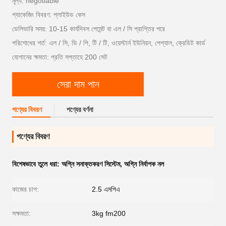
মূল্য: negotiable
প্যাকেজিং বিবরণ: প্লাইউড কেস
ডেলিভারি সময়: 10-15 কার্যদিবস পেমেন্ট বা এল / সি প্রাপ্তির পরে
পরিশোধের শর্ত: এল / সি, ডি / পি, টি / টি, ওয়েস্টার্ন ইউনিয়ন, পেপ্যাল, ক্রেডিট কার্ড
যোগানের ক্ষমতা: প্রতি সপ্তাহে 200 সেট
সেরা দাম পান
পণ্যের বিবরণ
পণ্যের বর্ণনা
পণ্যের বিবরণ
বিশেষভাবে তুলে ধরা:
অগ্নি সনাক্তকরণ সিস্টেম
,
অগ্নি নির্বাপক নল
কাজের চাপ:
2.5 এমপিএ
সক্ষমতা:
3kg fm200