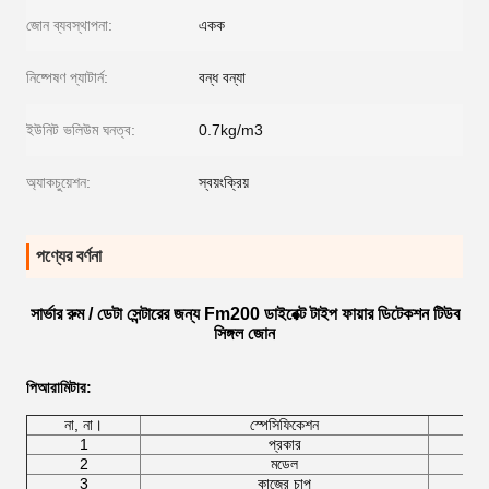
জোন ব্যবস্থাপনা:
একক
নিষ্পেষণ প্যাটার্ন:
বন্ধ বন্যা
ইউনিট ভলিউম ঘনত্ব:
0.7kg/m3
অ্যাকচুয়েশন:
স্বয়ংক্রিয়
পণ্যের বর্ণনা
সার্ভার রুম / ডেটা সেন্টারের জন্য Fm200 ডাইরেক্ট টাইপ ফায়ার ডিটেকশন টিউব
সিঙ্গল জোন
পি
আরামিটার
:
না, না।
স্পেসিফিকেশন
1
প্রকার
2
মডেল
W
3
কাজের চাপ