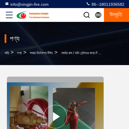
info@xingjin-fire.com
86--18011936582
উদ্ধৃতি
পণ্য
>
>
>
বাড়ি
পণ্য
ফায়ার ডিটেকশন টিউব
সার্ভার রুম / ডাটা সেন্টারের জন্য FM200 ডাইরেক্ট টাইপ ফায়ার ডিটেকশন টিউব একক জোন