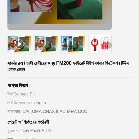
সার্ভার রুম / ডাটা সেন্টারের জন্য FM200 ডাইরেক্ট টাইপ ফায়ার ডিটেকশন টিউব
একক জোন
পণ্যের বিবরণ
উৎপত্তি স্থল: চীন
পরিচিতিমুলক নাম: xingjin
সাক্ষ্যদান: CAL,CMA,CNAS,ILAC-MRA,CCC
পেমেন্ট ও শিপিংয়ের শর্তাবলী
ন্যূনতম চাহিদার পরিমাণ: 5 সেট