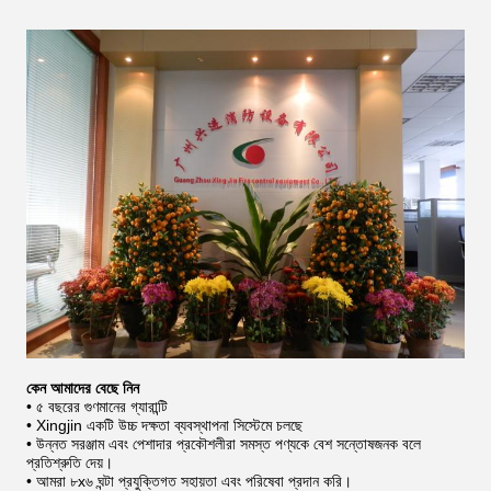
কেন আমাদের বেছে নিন
• ৫ বছরের গুণমানের গ্যারান্টি
• Xingjin একটি উচ্চ দক্ষতা ব্যবস্থাপনা সিস্টেমে চলছে
• উন্নত সরঞ্জাম এবং পেশাদার প্রকৌশলীরা সমস্ত পণ্যকে বেশ সন্তোষজনক বলে
প্রতিশ্রুতি দেয়।
• আমরা ৮x৬ ঘন্টা প্রযুক্তিগত সহায়তা এবং পরিষেবা প্রদান করি।