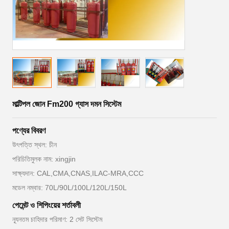
মাল্টিপল জোন Fm200 গ্যাস দমন সিস্টেম
পণ্যের বিবরণ
উৎপত্তি স্থল: চীন
পরিচিতিমুলক নাম: xingjin
সাক্ষ্যদান: CAL,CMA,CNAS,ILAC-MRA,CCC
মডেল নম্বার: 70L/90L/100L/120L/150L
পেমেন্ট ও শিপিংয়ের শর্তাবলী
ন্যূনতম চাহিদার পরিমাণ: 2 সেট সিস্টেম