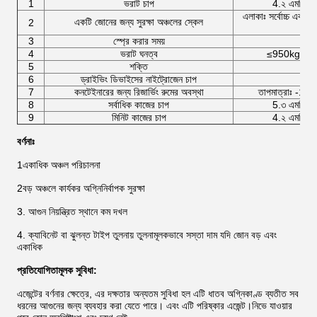
1
ভরাট চাপ
4.২ এমপিএ
এলাকাঃ সর্বোচ্চ একক 
একটি জোনের জন্য সুরক্ষা অঞ্চলের স্কেল
2
3
স্প্রে করার সময়
4
ভরাট ঘনত্ব
≤950kg/m3
5
শক্তি
6
ড্রাইভিং ডিভাইসের নাইট্রোজেন চাপ
6.
7
কনটেইনারের জন্য রিজার্ভিং রুমের অবস্থা
তাপমাত্রাঃ -10 
8
সর্বাধিক কাজের চাপ
5.৩ এমপিএ
9
মিনিট কাজের চাপ
4.২ এমপিএ
বর্ণনাঃ
1একাধিক অঞ্চল পরিচালনা
2বড় অঞ্চলে কার্যকর অগ্নিনির্বাপক সুরক্ষা
3. আগুন নিয়ন্ত্রিত স্থানে কম দখল
4. ক্যাবিনেট বা ঝুলন্ত টাইপ তুলনায় তুলনামূলকভাবে সস্তা দাম যদি জোন বড় এবং
একাধিক
প্রতিযোগিতামূলক সুবিধা:
এজেন্টের বর্ণনার ক্ষেত্রে, এর দক্ষতার অন্যতম সুবিধা হল এটি ধাতব অগ্নিকাণ্ড ব্যতীত সব
ধরনের আগুনের জন্য ব্যবহার করা যেতে পারে। এবং এটি পরিষ্কার এজেন্ট।নিভে যাওয়ার