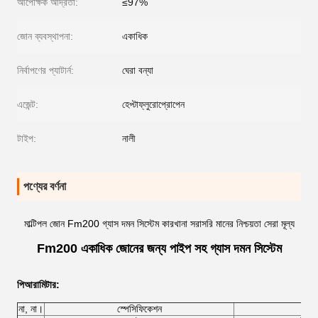
আপেক্ষিক আর্দ্রতা:
≤97%
জোন ব্যবস্থাপনা:
একাধিক
নির্বাপণের প্যাটার্ন:
ঘেরা বন্যা
এজেন্ট:
হেপ্টাফ্লুরোপ্রোপেন
টাইপ:
নালী
পণ্যের বর্ণনা
মাল্টিপল জোন Fm200 গ্যাস দমন সিস্টেম কারখানা সরাসরি মানের নিশ্চয়তা সেরা মূল্য
Fm200 একাধিক জোনের জন্য পাইপ সহ গ্যাস দমন সিস্টেম
পি
আরামিটার
:
না, না।
স্পেসিফিকেশন
ট