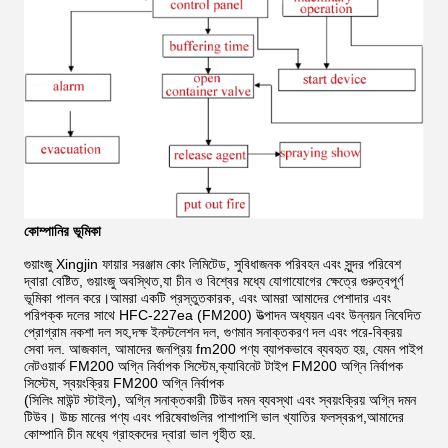
কোম্পানির ভূমিকা
গুয়াংজু Xingjin ফায়ার সরঞ্জাম কোং লিমিটেড, সুবিধাজনক পরিবহন এবং সুন্দর পরিবেশ
দ্বারা বেষ্টিত, গুয়াংজু অবস্থিত,যা চীন ও বিশ্বের মধ্যে যোগাযোগের ক্ষেত্রে গুরুত্বপূর্ণ
ভূমিকা পালন করে।আমরা একটি প্রস্তুতকারক, এবং আমরা আমাদের পেশাদার এবং
পরিপক্ক দলের সাথে HFC-227ea (FM200) উত্পাদন অধ্যয়ন এবং উন্নয়ন নিবেদিত
প্রোগ্রাম নকশা দল সহ,দক্ষ ইনস্টলেশন দল, গুণমান সনাক্তকরণ দল এবং পরে-বিক্রয়
সেবা দল. আজকাল, আমাদের জনপ্রিয় fm200 পণ্য ব্যাপকভাবে ব্যবহৃত হয়, যেমন পাইপ
নেটওয়ার্ক FM200 অগ্নি নির্বাপক সিস্টেম,ক্যাবিনেট টাইপ FM200 অগ্নি নির্বাপক
সিস্টেম, স্বয়ংক্রিয় FM200 অগ্নি নির্বাপক
(সিলিং মাউন্ট স্টাইল), অগ্নি সনাক্তকারী টিউব দমন ব্যবস্থা এবং স্বয়ংক্রিয় অগ্নি দমন
টিউব। উচ্চ মানের পণ্য এবং পরিষেবাগুলির পাশাপাশি ভাল খ্যাতির ফলস্বরূপ,আমাদের
কোম্পানি চীন মধ্যে গ্রাহকদের দ্বারা ভাল গৃহীত হয়.