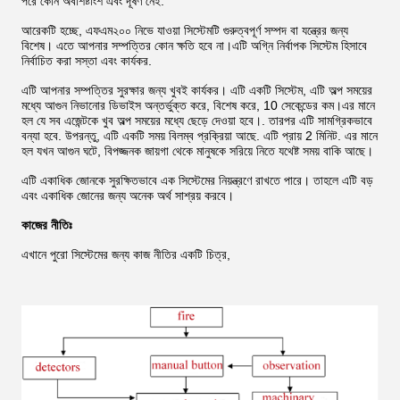
পরে কোন অবশিষ্টাংশ এবং দূষণ নেই.
আরেকটি হচ্ছে, এফএম২০০ নিভে যাওয়া সিস্টেমটি গুরুত্বপূর্ণ সম্পদ বা যন্ত্রের জন্য
বিশেষ। এতে আপনার সম্পত্তির কোন ক্ষতি হবে না।এটি অগ্নি নির্বাপক সিস্টেম হিসাবে
নির্বাচিত করা সস্তা এবং কার্যকর.
এটি আপনার সম্পত্তির সুরক্ষার জন্য খুবই কার্যকর। এটি একটি সিস্টেম, এটি অল্প সময়ের
মধ্যে আগুন নিভানোর ডিভাইস অন্তর্ভুক্ত করে, বিশেষ করে, 10 সেকেন্ডের কম।এর মানে
হল যে সব এজেন্টকে খুব অল্প সময়ের মধ্যে ছেড়ে দেওয়া হবে।. তারপর এটি সামগ্রিকভাবে
বন্যা হবে. উপরন্তু, এটি একটি সময় বিলম্ব প্রক্রিয়া আছে. এটি প্রায় 2 মিনিট. এর মানে
হল যখন আগুন ঘটে, বিপজ্জনক জায়গা থেকে মানুষকে সরিয়ে নিতে যথেষ্ট সময় বাকি আছে।
এটি একাধিক জোনকে সুরক্ষিতভাবে এক সিস্টেমের নিয়ন্ত্রণে রাখতে পারে। তাহলে এটি বড়
এবং একাধিক জোনের জন্য অনেক অর্থ সাশ্রয় করবে।
কাজের নীতিঃ
এখানে পুরো সিস্টেমের জন্য কাজ নীতির একটি চিত্র,