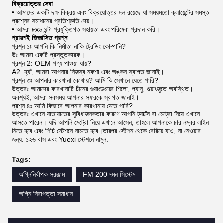
বিক্রয়োত্তর সেবা
• আমাদের একটি দক্ষ বিক্রয় এবং বিক্রয়োত্তর দল রয়েছে যা সময়মতো ক্লায়েন্টের সমস্ত
প্রশ্নের সমাধানের প্রতিশ্রুতি দেয়।
• আমরা ৮x৬ ঘন্টা প্রযুক্তিগত সহায়তা এবং পরিষেবা প্রদান করি।
প্রায়শই জিজ্ঞাসিত প্রশ্ন
প্রশ্ন ১ঃ আপনি কি নির্মাতা নাকি ট্রেডিং কোম্পানি?
উঃ আমরা একটি প্রস্তুতকারক।
প্রশ্ন 2: OEM পণ্য পাওয়া যায়?
A2: হ্যাঁ, আমরা আপনার নিজস্ব নকশা এবং অঙ্কন স্বাগত জানাই।
প্রশ্ন ৩ঃ আপনার কারখানা কোথায়? আমি কি সেখানে যেতে পারি?
উত্তরঃ আমাদের কারখানাটি চীনের গুয়াংডংয়ের শিলো, প্যানু, গুয়াংজুতে অবস্থিত।
অবশ্যই, আমরা সবসময় আপনার সফরকে স্বাগত জানাই।
প্রশ্ন ৪ঃ আমি কিভাবে আপনার কারখানায় যেতে পারি?
উত্তরঃ এখানে যাতায়াতের সুবিধাজনকতার কারণে আপনি ট্যাক্সি বা মেট্রো নিয়ে এখানে
আসতে পারেন। যদি আপনি মেট্রো নিয়ে এখানে আসেন, তাহলে আপনাকে চার নম্বর লাইন
নিতে হবে এবং শিচি স্টেশনে নামতে হবে।তারপর স্টেশন থেকে বেরিয়ে যাও, না নেওয়ার
জন্য. ১২৬ বাস এবং Yuexi স্টেশনে নামুন.
Tags:
অগ্নিনির্বাপক সরঞ্জাম
FM 200 দমন সিস্টেম
অগ্নি নিরাপত্তা সমাধান