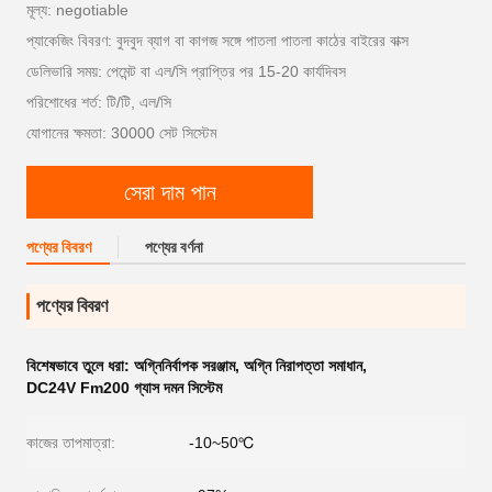
মূল্য: negotiable
প্যাকেজিং বিবরণ: বুদবুদ ব্যাগ বা কাগজ সঙ্গে পাতলা পাতলা কাঠের বাইরের বাক্স
ডেলিভারি সময়: পেমেন্ট বা এল/সি প্রাপ্তির পর 15-20 কার্যদিবস
পরিশোধের শর্ত: টি/টি, এল/সি
যোগানের ক্ষমতা: 30000 সেট সিস্টেম
সেরা দাম পান
পণ্যের বিবরণ
পণ্যের বর্ণনা
পণ্যের বিবরণ
বিশেষভাবে তুলে ধরা:
অগ্নিনির্বাপক সরঞ্জাম
,
অগ্নি নিরাপত্তা সমাধান
,
DC24V Fm200 গ্যাস দমন সিস্টেম
কাজের তাপমাত্রা:
-10~50℃