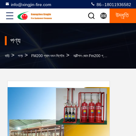
info@xingjin-fire.com
86--18011936582
উদ্ধৃতি
পণ্য
>
>
>
বাড়ি
পণ্য
FM200 গ্যাস দমন সিস্টেম
মাল্টিপল জোন Fm200 গ্যাস দমন সিস্টেম