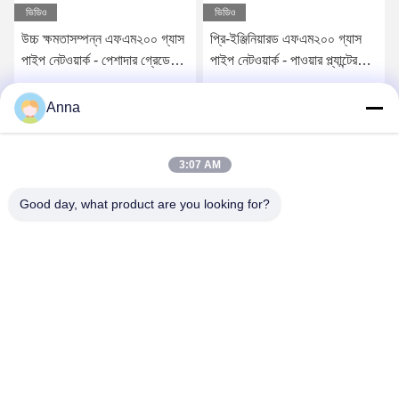
ভিডিও
ভিডিও
উচ্চ ক্ষমতাসম্পন্ন এফএম২০০ গ্যাস
প্রি-ইঞ্জিনিয়ারড এফএম২০০ গ্যাস
পাইপ নেটওয়ার্ক - পেশাদার গ্রেডের
পাইপ নেটওয়ার্ক - পাওয়ার প্ল্যান্টের
অগ্নি নির্বাপক সরঞ্জাম
জন্য নির্ভরযোগ্য ইনার্ট গ্যাস সিস্টেম
সেরা দাম পান
সেরা দাম পান
Anna
3:07 AM
Good day, what product are you looking for?
GUANGZHOU XINGJIN FIRE EQUIPMENT
CO.,LTD.
info@xingjin-fire.com
86--18011936582
রুম ৭০৩&৭০৪, এন০.৩ বিল্ডিং, নং ৮ লিয়ানিউন এরেং রোড, শিকি টাউন, প্যানু জেলা,