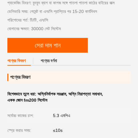
প্যাকেজিং বিবরণ: বুদবুদ ব্যাগ বা কাগজ সঙ্গে পাতলা পাতলা কাঠের বাইরের বাক্স
ডেলিভারি সময়: পেমেন্ট বা এল/সি প্রাপ্তির পর 15-20 কার্যদিবস
পরিশোধের শর্ত: টি/টি, এল/সি
যোগানের ক্ষমতা: 30000 সেট সিস্টেম
সেরা দাম পান
পণ্যের বিবরণ
পণ্যের বর্ণনা
পণ্যের বিবরণ
বিশেষভাবে তুলে ধরা:
অগ্নিনির্বাপক সরঞ্জাম
,
অগ্নি নিরাপত্তা সমাধান
,
একক জোন fm200 সিস্টেম
সর্বোচ্চ কাজের চাপ:
5.3 এমপিএ
স্প্রে করার সময়:
≤10s