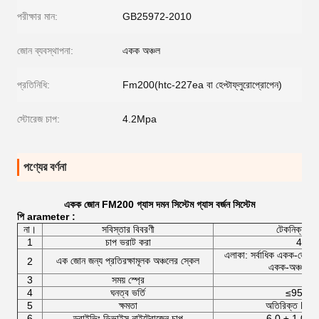
পরীক্ষার মান:
GB25972-2010
জোন ব্যবস্থাপনা:
একক অঞ্চল
প্রতিনিধি:
Fm200(htc-227ea বা হেপ্টাফ্লুরোপ্রোপেন)
স্টোরেজ চাপ:
4.2Mpa
পণ্যের বর্ণনা
একক জোন FM200 গ্যাস দমন সিস্টেম গ্যাস বর্জন সিস্টেম
পি
arameter
:
না।
সবিস্তার বিবরণী
টেকনিক্যাল প
1
চাপ ভরাট করা
4.2M
এলাকা: সর্বাধিক একক-জোন 8
এক জোন জন্য প্রতিরক্ষামূলক অঞ্চলের স্কেল
2
একক-অঞ্চল 
3
সময় স্প্রে
≤10
4
ঘনত্ব ভর্তি
≤950kg
5
ক্ষমতা
অতিরিক্ত DC
6
ড্রাইভিং ডিভাইস নাইট্রোজেন চাপ
6.0 ± 1.0M