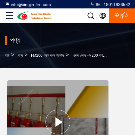
info@xingjin-fire.com
86--18011936582
উদ্ধৃতি
পণ্য
>
>
>
বাড়ি
পণ্য
FM200 গ্যাস দমন সিস্টেম
একক জোন FM200 গ্যাস দমন সিস্টেম গ্যাস বর্জন সিস্টেম