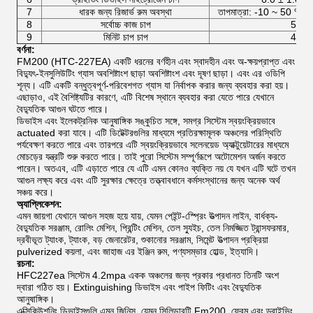
7
ধারক জন্য রিজার্ভ রুম অবস্থা
তাপমাত্রা: -10 ~ 50 ℃, আ
8
সর্বোচ্চ কাজ চাপ
5.3M
9
মিনিট চাপ চাপ
4.2M
বর্ণনা:
FM200 (HTC-227EA) একটি ধরনের বর্ণহীন এবং স্বাদহীন এবং অ-ক্ষয়প্রাপ্ত এবং
বিদ্যুৎ-ইনসুলিউটিং গ্যাস অবশিষ্টাংশ ছাড়া অবশিষ্টাংশ এবং দূষণ ছাড়া। এবং এর ওডিপি
শূন্য। এটি একটি বন্ধুত্বপূর্ণ-পরিবেশগত গ্যাস যা নির্বাপক করার জন্য ব্যবহার করা হয়।
এছাড়াও, এই বৈশিষ্ট্যটির কারণে, এটি বিশেষ স্থানে ব্যবহার করা যেতে পারে যেখানে
বৈদ্যুতিক আগুন ঘটতে পারে।
ডিভাইস এবং ইলেকট্রনিক আনুষাঙ্গিক সঙ্কুচিত সঙ্গে, সমগ্র সিস্টেম স্বয়ংক্রিয়ভাবে
actuated করা যাবে। এটি ডিটেক্টরগুলির মাধ্যমে প্রতিরক্ষামূলক অঞ্চলের পরিস্থিতি
পর্যবেক্ষণ করতে পারে এবং তারপরে এটি স্বয়ংক্রিয়ভাবে সলেনয়েড অ্যাক্টুয়েটারের মাধ্যমে
মোচড়ের যন্ত্রটি শুরু করতে পারে। তাই পুরো সিস্টেম সম্পূর্ণরূপে অটোমেশন অর্জন করতে
পারেন। অতএব, এটি এড়াতে পারে যে এটি এমন কোনও ব্যক্তি নয় যে যখন এটি ঘটে তখন
আগুন লক্ষ্য করে এবং এটি সুরক্ষার ক্ষেত্রে তত্ত্বাবধানে কর্মসংস্থানের জন্য অনেক অর্থ
সঞ্চয় করে।
অ্যাপ্লিকেশন:
এমন জায়গা যেখানে আগুন সহজ হয়ে যায়, যেমন পেইন্ট-স্প্রেিং উত্পাদন লাইন, বার্ধক্য-
বৈদ্যুতিক সরঞ্জাম, রোলিং মেশিন, প্রিন্টিং মেশিন, তেল স্যুইচ, তেল নিমজ্জিত ট্রান্সফরমার,
দ্রবীভূত ট্যাংক, ট্যাংক, বড় জেনারেটর, শুকানোর সরঞ্জাম, সিমেন্ট উত্পাদন প্রক্রিয়া
pulverized কয়লা, এবং জাহাজ এর ইঞ্জিন রুম, পণ্যসম্ভার হোল্ড, ইত্যাদি।
রচনা:
HFC227ea সিস্টেম 4.2mpa একক অঞ্চলের জন্য প্রকার প্রধানত তিনটি অংশ
দ্বারা গঠিত হয়। Extinguishing ডিভাইস এবং পাইপ ফিটিং এবং বৈদ্যুতিক
আনুষাঙ্গিক।
এক্সিকিউশনিং ডিভাইসগুলি এমন জিনিস, যেমন সিলিন্ডারটি Fm200, ফ্রেম এবং ড্রাইভিং