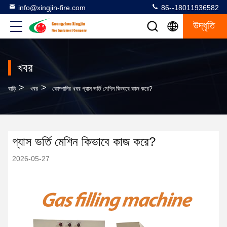
info@xingjin-fire.com
86--18011936582
উদ্ধৃতি
খবর
>
>
বাড়ি
খবর
কোম্পানির খবর গ্যাস ভর্তি মেশিন কিভাবে কাজ করে?
গ্যাস ভর্তি মেশিন কিভাবে কাজ করে?
2026-05-27